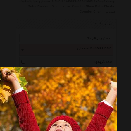
لیست قیمت Counter Chair Saba Plastic
صندلی صبا پلاستیک
Counter Chair Saba Plastic
صبا پلاستیک
Saba Plastic
صندلی
Counter Chair
انتخاب گروه
صندلی Counter Chair
همه گروهها
نظری Nazari
ایتوک Ituk
نیلپر Nilper
نیک آذین Nikazin
جهانتاب Jahantab
ایکیا Ikea
صنایع چوب قائم Qaem Wood Industry