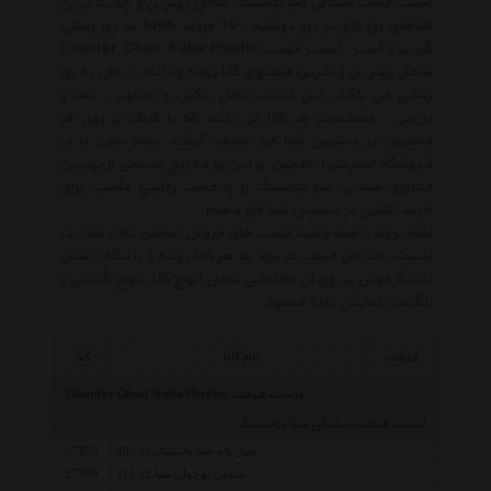
لیست قیمت صندلی صبا پلاستیک شامل بهترین و جدید ترین
کالاهای روز بازار در روز دوشنبه , 19 مرداد 1405 به روز رسانی
گردیده است. لیست قیمت Counter Chair Saba Plastic
شامل بهترین و آخرین قیمتهای کالا بوده و دائما در حال به روز
رسانی می باشد. این لیست شامل عکس و تصاویر ، نقد و
بررسی ، مشخصات هر کالا می باشد که با کلیک بر روی هر
محصول در دسترس شما قرار خواهد گرفت. تمام سعی ما در
فروشگاه اینترنتی اتاقچین بر این بوده رنج وسیعی از بهترین
مدلهای صندلی صبا پلاستیک را با قیمت رقابتی مناسب برای
خرید آنلاین در دسترس شما قرار دهیم.
لطفا توجه داشته باشید قیمت های فروش نمایش داده شده در
لیست، حداقل قیمت مربوط به هر کالا بوده و با نگاه داشتن
نشانگر موس بر روی آن اطلاعاتی شامل انواع کالا، انواع گارانتی و
رنگبندی نمایش داده میشود.
قیمت
نام کالا
کد
لیست قیمت Counter Chair Saba Plastic
لیست قیمت صندلی صبا پلاستیک
چهار پایه صبا پلاستیک کد 400
27859
صندلی نوجوان صبا کد 111
27399