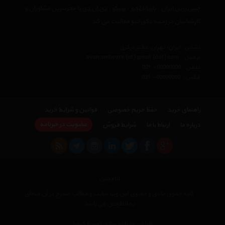
چینی زرین ایران
،
پاشاباغچه
،
سیکو
،
دی ان دی
با مجربترین مشاوران و
کارشناسان در زمینه دکوراتیو فعالیت می کند.
نشانی : ایران، تهران، دفتر مرکزی
ایمیل :
avan.network {at} gmail {dot} com
تلفن :
021 - 00000000
فکس :
021 - 00000000
راهنمای خرید
حفظ حریم خصوصی
قوانین و شرایط خرید
عضویت در خبرنامه
درباره ما
ارتباط با ما
شرایط فروش
اتاقچین
کلیه حقوق مادی و معنوی این وب سایت و مطالب مندرج در آن متعلق
به اتاقچین می باشد
×
طراحی و پیاده سازی توسط کیمیا