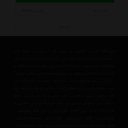
چاپ لیست
خروجی به Excel
جستجو
فروشگاه اینترنتی اتاقچین به عنوان یکی از بزرگترین مرجع های
تخصصی در زمینه دکوراسیون می باشد که با عرضه متنوع ترین
محصولات دکوراسیون منزل و ادارات در ایران توانسته است علاوه بر
ایجاد یک بانک کامل و جامع ، یک مرجع تخصصی فروش آنلاین اینترنتی
در ایران نیز باشد وعلاوه بر مزیت های فوق، نسبت به تمام رقبای خود
مزیت های ویژه ی دیگری همچون ارائه جدیدترین و بهترین قیمت روز
بازار، تحویل سریع در کمترین زمان ممکن و ارائه ی بالاترین سطح
خدمات پس از فروش در ایران می باشد. فروشگاه اینترنتی اتاقچین با
هدف ارائه جدید ترین لوازم دکوراسیون از قبیل
فرش دستبافت
،
صندلی اداری
،
گلیم
،
چراغ تزئینی
،
کاغذ دیواری
،
مجسمه و تندیس
،
تابلو
،
ساعت های تزئینی
و
سایر لوازم تزئینی
از برند های معتبر دنیا مانند