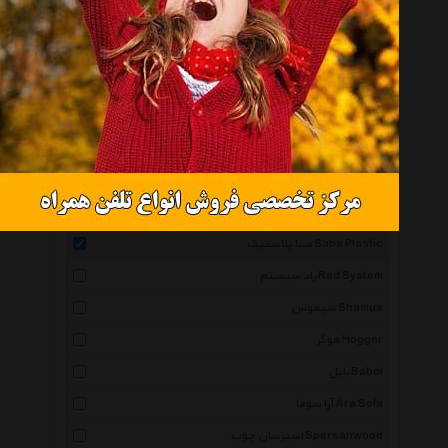
استیل هامون Hamoon Steel
هوم کت Homeket
زیبا سازان Zibasazan
رستاک Rastaak
باتیک Batik
بالینکو Ballinco
سهیل Soheil
صبا پلاستیک Saba Plastic
راد سیستم Rad System
شیموس Shamus
هوگر Hogger
بابل Babol
آرا سوفا Ara Sofa
اسپرسان چوب Spersanwood