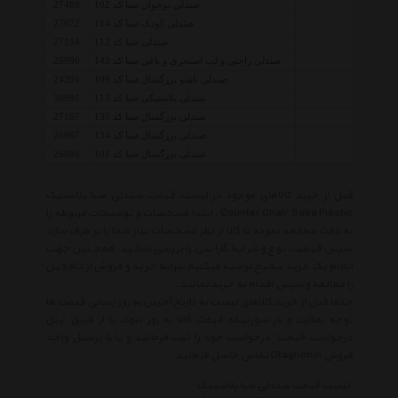
صندلی نوجوان صبا کد 102
27488
صندلی کودک صبا کد 114
27072
صندلی صبا کد 112
27154
صندلی راحتی و لب استخری و باغی صبا کد 143
26990
صندلی تاشو بزرگسال صبا کد 109
24201
صندلی پلاستیکی صبا کد 113
30991
صندلی بزرگسال صبا کد 135
27167
صندلی بزرگسال صبا کد 134
26987
صندلی بزرگسال صبا کد 101
26886
قبل از خرید کالاهای موجود در لیست قیمت صندلی صبا پلاستیک
Counter Chair Saba Plastic ، ابتدا مشخصات و توضیحات مربوطه را
به دقت مطالعه نموده تا کالا از نظر مشخصات نیاز شما را بر طرف سازد
سپس قیمت، نوع و شرایط گارانتی را بررسی نمائید. همچنین جهت
انجام یک خرید صحیح توصیه میکنیم شرایط خرید و فروش از اتاقچین
را مطالعه و سپس اقدام به خرید نمائید.
حتما قبل از خرید کالاهای لیست به تاریخ آخرین به روز رسانی قیمت ها
توجه نمائید و در صورتیکه قیمت کالا به روز نبود، یا از طریق 'پنل
درخواست قیمت' درخواست خود را ثبت فرمائید و یا با پرسنل واحد
فروش Otaghchin تماس حاصل فرمائید.
لیست قیمت صندلی صبا پلاستیک