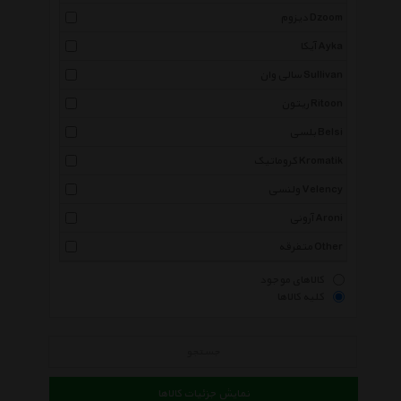
دیزوم Dzoom
آیکا Ayka
سالی وان Sullivan
ریتون Ritoon
بلسی Belsi
کروماتیک Kromatik
ولنسی Velency
آرونی Aroni
متفرقه Other
کالاهای موجود
کلیه کالاها
جستجو
نمایش جزئیات کالاها