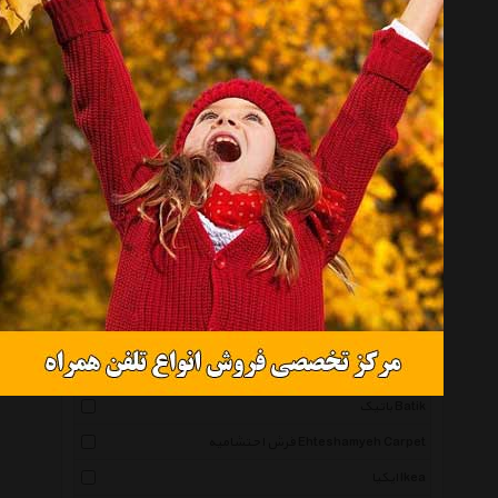
فرش عرش Arsh Carpet
پاتریس Patriis
متل Mattel
متا Maata
فرش بهتافت Behtaftcarpet
فرش رادین Radincarpet
مچ Match
نقش نگار رضوی Naghsh Negar Razavi
دنیای فرش Donyaefarsh
سلام Salam
ثمین Samin
باتیک Batik
فرش احتشامیه Ehteshamyeh Carpet
ایکیا Ikea