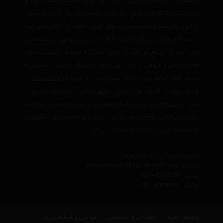
محصولات دکوراسیون منزل و ادارات در ایران توانسته است علاوه بر
ایجاد یک بانک کامل و جامع ، یک مرجع تخصصی فروش آنلاین اینترنتی
در ایران نیز باشد وعلاوه بر مزیت های فوق، نسبت به تمام رقبای خود
مزیت های ویژه ی دیگری همچون ارائه جدیدترین و بهترین قیمت روز
بازار، تحویل سریع در کمترین زمان ممکن و ارائه ی بالاترین سطح
خدمات پس از فروش در ایران می باشد. فروشگاه اینترنتی اتاقچین با
هدف ارائه جدید ترین لوازم دکوراسیون از قبیل
فرش دستبافت
،
صندلی اداری
،
گلیم
،
چراغ تزئینی
،
کاغذ دیواری
،
مجسمه و تندیس
،
تابلو
،
ساعت های تزئینی
و
سایر لوازم تزئینی
از برند های معتبر دنیا مانند
چینی زرین ایران
،
پاشاباغچه
،
سیکو
،
دی ان دی
با مجربترین مشاوران و
کارشناسان در زمینه دکوراتیو فعالیت می کند.
نشانی : ایران، تهران، دفتر مرکزی
ایمیل :
avan.network {at} gmail {dot} com
تلفن :
021 - 00000000
فکس :
021 - 00000000
راهنمای خرید
حفظ حریم خصوصی
قوانین و شرایط خرید