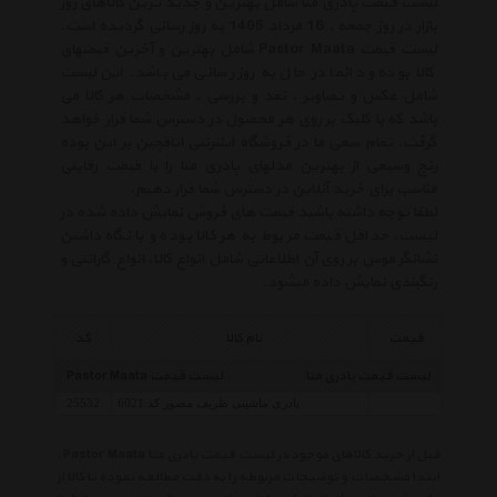
لیست قیمت پادری متا شامل بهترین و جدید ترین کالاهای روز
بازار در روز جمعه , 16 مرداد 1405 به روز رسانی گردیده است.
لیست قیمت Pastor Maata شامل بهترین و آخرین قیمتهای
کالا بوده و دائما در حال به روز رسانی می باشد. این لیست
شامل عکس و تصاویر ، نقد و بررسی ، مشخصات هر کالا می
باشد که با کلیک بر روی هر محصول در دسترس شما قرار خواهد
گرفت. تمام سعی ما در فروشگاه اینترنتی اتاقچین بر این بوده
رنج وسیعی از بهترین مدلهای پادری متا را با قیمت رقابتی
مناسب برای خرید آنلاین در دسترس شما قرار دهیم.
لطفا توجه داشته باشید قیمت های فروش نمایش داده شده در
لیست، حداقل قیمت مربوط به هر کالا بوده و با نگاه داشتن
نشانگر موس بر روی آن اطلاعاتی شامل انواع کالا، انواع گارانتی و
رنگبندی نمایش داده میشود.
قیمت
نام کالا
کد
لیست قیمت پادری متا
لیست قیمت Pastor Maata
پادری ماشینی ظریف مصور کد 6021
25532
قبل از خرید کالاهای موجود در لیست قیمت پادری متا Pastor Maata ،
ابتدا مشخصات و توضیحات مربوطه را به دقت مطالعه نموده تا کالا از