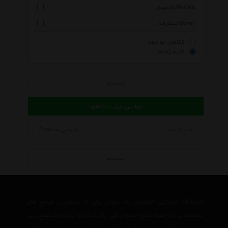
نارسیس Narsis
متفرقه Other
کالاهای موجود
کلیه کالاها
جستجو
نمایش جزئیات کالاها
چاپ لیست
خروجی به Excel
جستجو
فروشگاه اینترنتی اتاقچین به عنوان یکی از بزرگترین مرجع های
تخصصی در زمینه دکوراسیون می باشد که با عرضه متنوع ترین