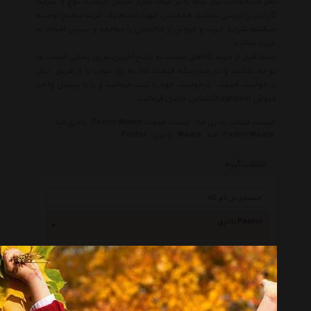
نظر مشخصات نیاز شما را بر طرف سازد سپس قیمت، نوع و شرایط
گارانتی را بررسی نمائید. همچنین جهت انجام یک خرید صحیح توصیه
میکنیم شرایط خرید و فروش از اتاقچین را مطالعه و سپس اقدام به
خرید نمائید.
حتما قبل از خرید کالاهای لیست به تاریخ آخرین به روز رسانی قیمت ها
توجه نمائید و در صورتیکه قیمت کالا به روز نبود، یا از طریق 'پنل
درخواست قیمت' درخواست خود را ثبت فرمائید و یا با پرسنل واحد
فروش Otaghchin تماس حاصل فرمائید.
لیست قیمت پادری متا
لیست قیمت Pastor Maata
پادری متا
Pastor Maata
متا
Maata
پادری
Pastor
انتخاب گروه
پادری Pastor
همه گروهها
سی پرشیا Cpersia
راگچری Rugcherry