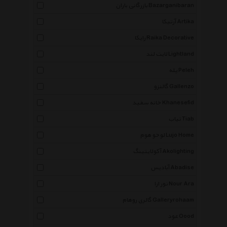
بازرگانی باران Bazarganibaran
آرتیکا Artika
رایکا Raika Decorative
لایت لند Lightland
پله Peleh
گالنزو Gallenzo
خانه سفید Khanesefid
تیاب Tiab
لوخو هوم Lujo Home
آکولایتینگ Akolighting
آبادیس Abadise
نور ارا Nour Ara
گالری روهام Galleryrohaam
عود Oood