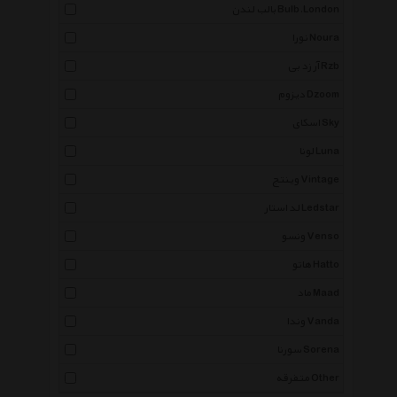
بالب لندن Bulb.London
نورا Noura
آر زد بی Rzb
دیزوم Dzoom
اسکای Sky
لونا Luna
وینتج Vintage
لد استار Ledstar
ونسو Venso
هاتو Hatto
ماد Maad
وندا Vanda
سورنا Sorena
متفرقه Other