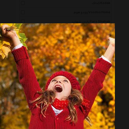
کداک Kodak
وودو هوم Voodoo Home
پارس شهاب Pars Shahab
آهوصا Ahousa
ایکیا Ikea
فاران Faran
4ام 4M
نجم Najm
فیلیپس Philips
دیلایت Delight
تیراژه Tirajeh
دکو فان Decofun
آرتا Arta
پارس لایت Pars Light