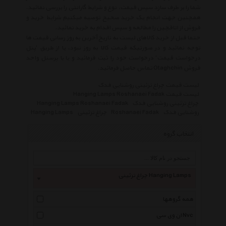
شما را بر طرف سازد سپس قیمت، نوع و شرایط گارانتی را بررسی نمائید.
همچنین جهت انجام یک خرید صحیح توصیه میکنیم شرایط خرید و
فروش از اتاقچین را مطالعه و سپس اقدام به خرید نمائید.
حتما قبل از خرید کالاهای لیست به تاریخ آخرین به روز رسانی قیمت ها
توجه نمائید و در صورتیکه قیمت کالا به روز نبود، یا از طریق 'پنل
درخواست قیمت' درخواست خود را ثبت فرمائید و یا با پرسنل واحد
فروش Otaghchin تماس حاصل فرمائید.
لیست قیمت چراغ تزئینی روشنایی فدک
لیست قیمت Hanging Lamps Roshanaei Fadak
چراغ تزئینی روشنایی فدک
Hanging Lamps Roshanaei Fadak
روشنایی فدک
Roshanaei Fadak
چراغ تزئینی
Hanging Lamps
انتخاب گروه
چراغ تزئینی Hanging Lamps
همه گروهها
ان وی سی Nvc