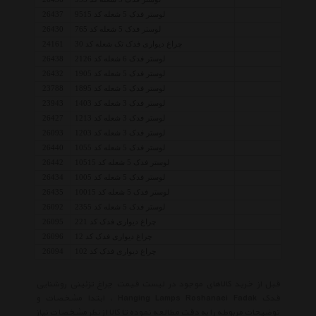
لوستر فدک 5 شعله کد 9515
26437
لوستر فدک 5 شعله کد 765
26430
چراغ دیواری فدک تک شعله کد 30
24161
لوستر فدک 6 شعله کد 2126
26438
لوستر فدک 5 شعله کد 1905
26432
لوستر فدک 5 شعله کد 1895
23788
لوستر فدک 3 شعله کد 1403
23943
لوستر فدک 3 شعله کد 1213
26427
لوستر فدک 3 شعله کد 1203
26093
لوستر فدک 5 شعله کد 1055
26440
لوستر فدک 5 شعله کد 10515
26442
لوستر فدک 5 شعله کد 1005
26434
لوستر فدک 5 شعله کد 10015
26435
لوستر فدک 5 شعله کد 2355
26092
چراغ دیواری فدک کد 221
26095
چراغ دیواری فدک کد 12
26096
چراغ دیواری فدک کد 102
26094
قبل از خرید کالاهای موجود در لیست قیمت چراغ تزئینی روشنایی
فدک Hanging Lamps Roshanaei Fadak ، ابتدا مشخصات و
توضیحات مربوطه را به دقت مطالعه نموده تا کالا از نظر مشخصات نیاز