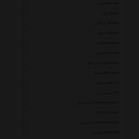
نوران Nooran
اپل Opple
آر اچ ام ان Rhmn
دارکار Darkar
آنامد Anamed
هانسل Honsel
ایتال دکور Italdecor
مسینا Messina
جاکوب Jakoob
جی تی تی Gtt
چشمه نور Cheshme Noor
داراکار Darakar
برننشتول Brennenstuhl
دوراسل Duracell