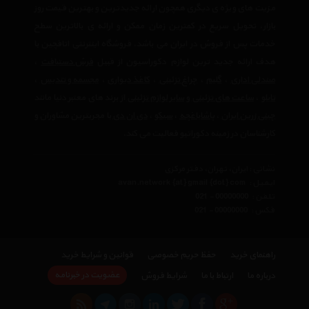
مزیت های ویژه ی دیگری همچون ارائه جدیدترین و بهترین قیمت روز
بازار، تحویل سریع در کمترین زمان ممکن و ارائه ی بالاترین سطح
خدمات پس از فروش در ایران می باشد. فروشگاه اینترنتی اتاقچین با
هدف ارائه جدید ترین لوازم دکوراسیون از قبیل
فرش دستبافت
،
صندلی اداری
،
گلیم
،
چراغ تزئینی
،
کاغذ دیواری
،
مجسمه و تندیس
،
تابلو
،
ساعت های تزئینی
و
سایر لوازم تزئینی
از برند های معتبر دنیا مانند
چینی زرین ایران
،
پاشاباغچه
،
سیکو
،
دی ان دی
با مجربترین مشاوران و
کارشناسان در زمینه دکوراتیو فعالیت می کند.
نشانی : ایران، تهران، دفتر مرکزی
ایمیل :
avan.network {at} gmail {dot} com
تلفن :
021 - 00000000
فکس :
021 - 00000000
راهنمای خرید
حفظ حریم خصوصی
قوانین و شرایط خرید
عضویت در خبرنامه
درباره ما
ارتباط با ما
شرایط فروش