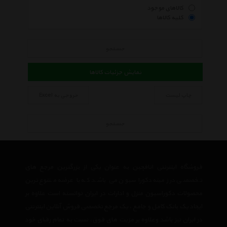
کالاهای موجود
کلیه کالاها
جستجو
نمایش جزئیات کالاها
چاپ لیست
خروجی به Excel
جستجو
فروشگاه اینترنتی اتاقچین به عنوان یکی از بزرگترین مرجع های
تخصصی در زمینه دکوراسیون می باشد که با عرضه متنوع ترین
محصولات دکوراسیون منزل و ادارات در ایران توانسته است علاوه بر
ایجاد یک بانک کامل و جامع ، یک مرجع تخصصی فروش آنلاین اینترنتی
در ایران نیز باشد وعلاوه بر مزیت های فوق، نسبت به تمام رقبای خود