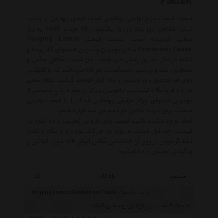
Fadak
لیست قیمت چراغ تزئینی روشنایی فدک شامل بهترین و جدید
ترین کالاهای روز بازار در روز یکشنبه , 18 مرداد 1405 به روز
رسانی گردیده است. لیست قیمت Hanging Lamps
Roshanaei Fadak شامل بهترین و آخرین قیمتهای کالا بوده و
دائما در حال به روز رسانی می باشد. این لیست شامل عکس و
تصاویر ، نقد و بررسی ، مشخصات هر کالا می باشد که با کلیک بر
روی هر محصول در دسترس شما قرار خواهد گرفت. تمام سعی
ما در فروشگاه اینترنتی اتاقچین بر این بوده رنج وسیعی از
بهترین مدلهای چراغ تزئینی روشنایی فدک را با قیمت رقابتی
مناسب برای خرید آنلاین در دسترس شما قرار دهیم.
لطفا توجه داشته باشید قیمت های فروش نمایش داده شده در
لیست، حداقل قیمت مربوط به هر کالا بوده و با نگاه داشتن
نشانگر موس بر روی آن اطلاعاتی شامل انواع کالا، انواع گارانتی و
رنگبندی نمایش داده میشود.
قیمت
نام کالا
کد
لیست قیمت Hanging Lamps Roshanaei Fadak
لیست قیمت چراغ تزئینی روشنایی فدک
لوستر فدک 5 شعله کد 955
26436