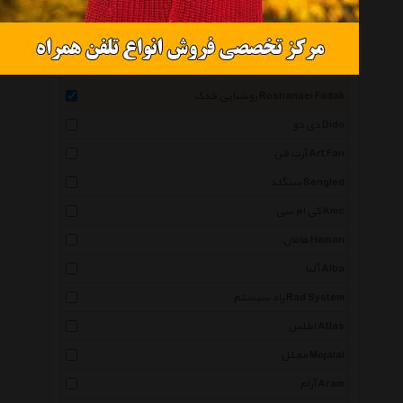
شیله Schiele
اوا سولو Eva Solo
انگاره Engareh
روشنایی فدک Roshanaei Fadak
دی دو Dido
آرت فن Art Fan
سنگلد Sengled
کی ام سی Kmc
هامان Haman
آلبا Alba
راد سیستم Rad System
اطلس Atlas
مجلل Mojalal
آرام Aram