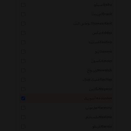
سیکو Seiko
اورینت Orient
توماس کنت Thomas Kent
ادکس Addex
فستینا Festina
ژنو Geneve
لکسون Lexon
وی واچ Wewatch
فلیک فلاک Flik Flak
نگارین Negarin
آسوریک Asoureek
هارمونی Harmony
نکستایم Nextime
باریکو Barico