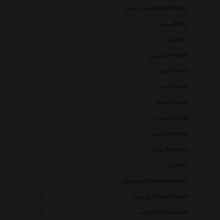
ویولت دکور Violet Decor
سیلویا Silvia
ایکیا Ikea
فیلیپی Philippi
آمبرا Umbra
وسپا Vespa
کاسیو Casio
اسعدی Asadi
آناهید Anahid
روستا Roustaa
میو Mio
چشمه نور Cheshme Noor
دکو وسنا Deco Vasna
کیکرلند Kikkerland