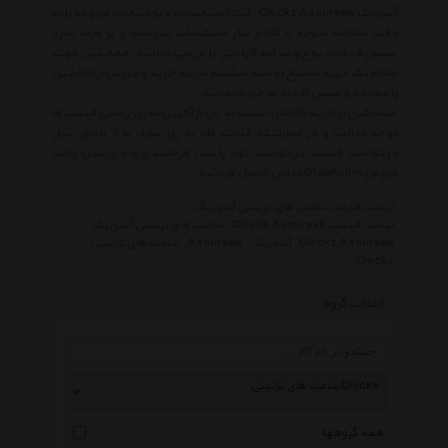
آسوریک Clocks Asoureek ، ابتدا مشخصات و توضیحات مربوطه را به
دقت مطالعه نموده تا کالا از نظر مشخصات نیاز شما را بر طرف سازد
سپس قیمت، نوع و شرایط گارانتی را بررسی نمائید. همچنین جهت
انجام یک خرید صحیح توصیه میکنیم شرایط خرید و فروش از اتاقچین
را مطالعه و سپس اقدام به خرید نمائید.
حتما قبل از خرید کالاهای لیست به تاریخ آخرین به روز رسانی قیمت ها
توجه نمائید و در صورتیکه قیمت کالا به روز نبود، یا از طریق 'پنل
درخواست قیمت' درخواست خود را ثبت فرمائید و یا با پرسنل واحد
فروش Otaghchin تماس حاصل فرمائید.
لیست قیمت ساعت های تزئینی آسوریک
لیست قیمت Clocks Asoureek
ساعت های تزئینی آسوریک
Clocks Asoureek
آسوریک
Asoureek
ساعت های تزئینی
Clocks
انتخاب گروه
ساعت های تزئینی Clocks
همه گروهها