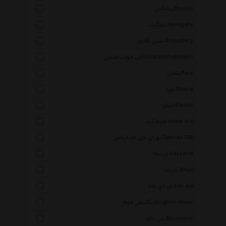
ریمکس Remax
نیوگیت Newgate
سین گالری Singallery
کالای خواب متین Kalaekhabmatin
پلاس Plus
نورا Noura
کنکو Kenko
هوم آرت Home Art
تهران جی اف ایکس Tehran Gfx
ورسانا Versana
شیجا Shija
ای دی کالا Adcala
انگلیش هوم English Home
بنی دکو Benideco