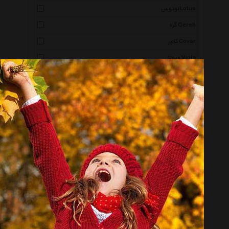
لوتوس Lotus
گره Gereh
کاور Cover
ویولا Viola
کیمیت Kimate
آروشا Arosha
دیلایت Delight
برتاریو Bertario
بیگ بن Big Ben
سی پرشیا Cpersia
وندا Vanda
تارا Tara
تکلا دیزاین Tekla Design
ساو Saaav