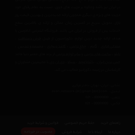
در ایران نیز باشد وعلاوه بر مزیت های فوق، نسبت به تمام رقبای خود
مزیت های ویژه ی دیگری همچون ارائه جدیدترین و بهترین قیمت روز
بازار، تحویل سریع در کمترین زمان ممکن و ارائه ی بالاترین سطح
خدمات پس از فروش در ایران می باشد. فروشگاه اینترنتی اتاقچین با
هدف ارائه جدید ترین لوازم دکوراسیون از قبیل
فرش دستبافت
،
صندلی اداری
،
گلیم
،
چراغ تزئینی
،
کاغذ دیواری
،
مجسمه و تندیس
،
تابلو
،
ساعت های تزئینی
و
سایر لوازم تزئینی
از برند های معتبر دنیا مانند
چینی زرین ایران
،
پاشاباغچه
،
سیکو
،
دی ان دی
با مجربترین مشاوران و
کارشناسان در زمینه دکوراتیو فعالیت می کند.
نشانی : ایران، تهران، دفتر مرکزی
ایمیل :
avan.network {at} gmail {dot} com
تلفن :
021 - 00000000
فکس :
021 - 00000000
راهنمای خرید
حفظ حریم خصوصی
قوانین و شرایط خرید
عضویت در خبرنامه
درباره ما
ارتباط با ما
شرایط فروش