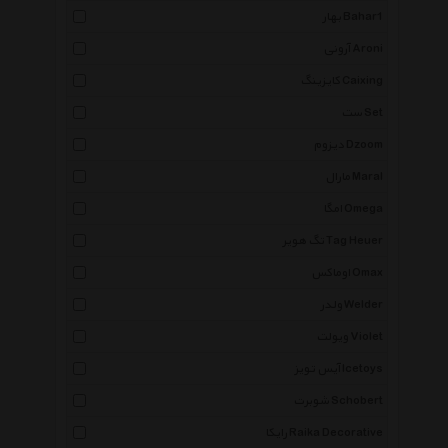
بهار Bahar1
آرونی Aroni
کایزینگ Caixing
ست Set
دیزوم Dzoom
مارال Maral
امگا Omega
تگ هویر Tag Heuer
اوماکس Omax
ولدر Welder
ویولت Violet
آیس تویز Icetoys
شوبرت Schobert
رایکا Raika Decorative