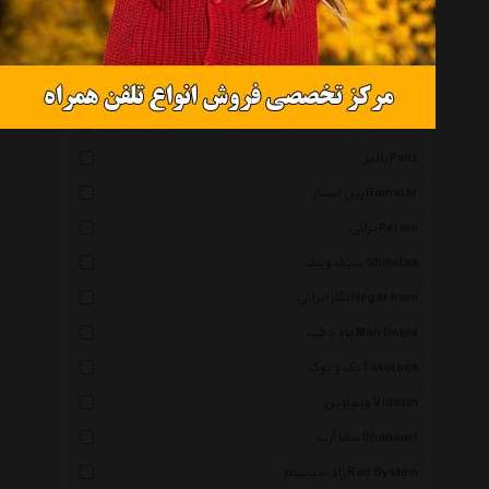
موندو لاکچری Mondo Luxury
مک گواون رادرفورد Mcgowan Rutherford
لکورد Lecord
پدیده شاپ Padidehshop
پالیز Paliz
رین استار Rainstar
پرانی Perani
شیک و تک Shikotak
نگار ایرانی Negar Irani
ماه دخت Mah Dokht
تک و توک Takotook
ویداوین Vidavin
شانا آرت Shanaart
راد سیستم Rad System