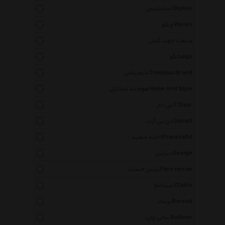
استایلیش Stylish
ونکو Wenko
صنعت چوب کیان
لگو Lego
تایم پلاس Timeplus Brand
هوم اند استایل Home And Style
تی دار T.Daar
دی پی آرت Dipiart
خانه سفید Khanesefid
دیزاین Design
پارس حساب Pars Hesab
سیتابلو Ctablo
برساد Barsad
سالی وان Sullivan