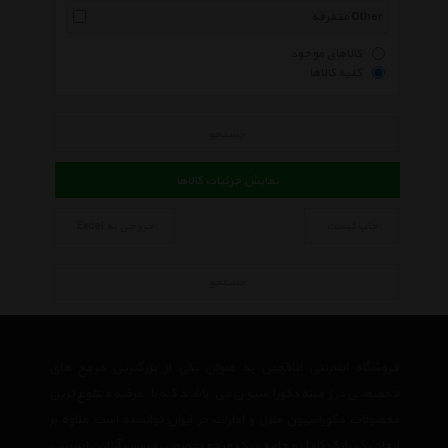
متفرقه Other
کالاهای موجود
کلیه کالاها
جستجو
نمایش جزئیات کالاها
چاپ لیست
خروجی به Excel
جستجو
فروشگاه اینترنتی اتاقچین به عنوان یکی از بزرگترین مرجع های
تخصصی در زمینه دکوراسیون می باشد که با عرضه متنوع ترین
محصولات دکوراسیون منزل و ادارات در ایران توانسته است علاوه بر
ایجاد یک بانک کامل و جامع ، یک مرجع تخصصی فروش آنلاین اینترنتی