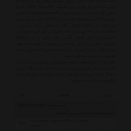
لیست قیمت ساعت های تزئینی آسوریک شامل بهترین و جدید
ترین کالاهای روز بازار در روز یکشنبه , 18 مرداد 1405 به روز
رسانی گردیده است. لیست قیمت Clocks Asoureek شامل
بهترین و آخرین قیمتهای کالا بوده و دائما در حال به روز رسانی
می باشد. این لیست شامل عکس و تصاویر ، نقد و بررسی ،
مشخصات هر کالا می باشد که با کلیک بر روی هر محصول در
دسترس شما قرار خواهد گرفت. تمام سعی ما در فروشگاه
اینترنتی اتاقچین بر این بوده رنج وسیعی از بهترین مدلهای
ساعت های تزئینی آسوریک را با قیمت رقابتی مناسب برای خرید
آنلاین در دسترس شما قرار دهیم.
لطفا توجه داشته باشید قیمت های فروش نمایش داده شده در
لیست، حداقل قیمت مربوط به هر کالا بوده و با نگاه داشتن
نشانگر موس بر روی آن اطلاعاتی شامل انواع کالا، انواع گارانتی و
رنگبندی نمایش داده میشود.
قیمت
نام کالا
کد
لیست قیمت Clocks Asoureek
لیست قیمت ساعت های تزئینی آسوریک
ساعت دیواری گالری آسوریک طرح سکه کد
2058
86022