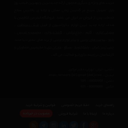
مزیت های ویژه ی دیگری همچون ارائه جدیدترین و بهترین قیمت روز
بازار، تحویل سریع در کمترین زمان ممکن و ارائه ی بالاترین سطح
خدمات پس از فروش در ایران می باشد. فروشگاه اینترنتی اتاقچین با
هدف ارائه جدید ترین لوازم دکوراسیون از قبیل
فرش دستبافت
،
صندلی اداری
،
گلیم
،
چراغ تزئینی
،
کاغذ دیواری
،
مجسمه و تندیس
،
تابلو
،
ساعت های تزئینی
و
سایر لوازم تزئینی
از برند های معتبر دنیا مانند
چینی زرین ایران
،
پاشاباغچه
،
سیکو
،
دی ان دی
با مجربترین مشاوران و
کارشناسان در زمینه دکوراتیو فعالیت می کند.
نشانی : ایران، تهران، دفتر مرکزی
ایمیل :
avan.network {at} gmail {dot} com
تلفن :
021 - 00000000
فکس :
021 - 00000000
راهنمای خرید
حفظ حریم خصوصی
قوانین و شرایط خرید
عضویت در خبرنامه
درباره ما
ارتباط با ما
شرایط فروش