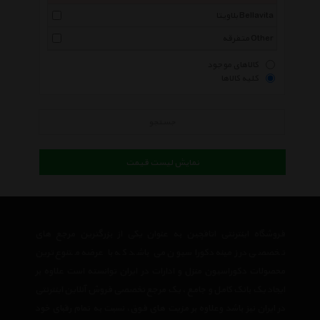
بلاویتا Bellavita
متفرقه Other
کالاهای موجود
کلیه کالاها
جستجو
نمایش لیست قیمت
فروشگاه اینترنتی اتاقچین به عنوان یکی از بزرگترین مرجع های
تخصصی در زمینه دکوراسیون می باشد که با عرضه متنوع ترین
محصولات دکوراسیون منزل و ادارات در ایران توانسته است علاوه بر
ایجاد یک بانک کامل و جامع ، یک مرجع تخصصی فروش آنلاین اینترنتی
در ایران نیز باشد وعلاوه بر مزیت های فوق، نسبت به تمام رقبای خود