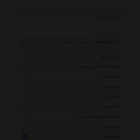
انتخاب گروه
مبل و صندلی انتظار Waiting Chair
همه گروهها
راد سیستم Rad System
نظری Nazari
ایتوک Ituk
باتیک Batik
نیلپر Nilper
رایانه صنعت Rayanehsanat
سیلا Silla
هلکو Helko