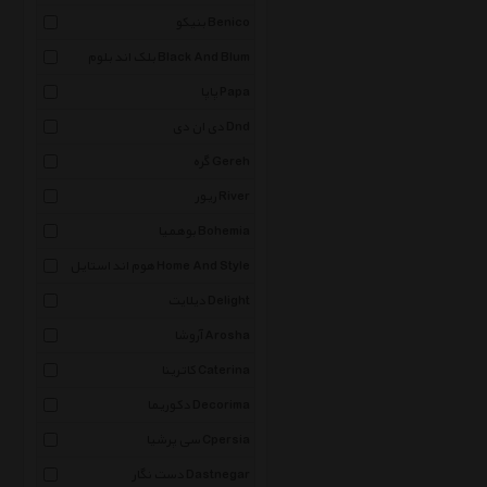
بنیکو Benico
بلک اند بلوم Black And Blum
پاپا Papa
دی ان دی Dnd
گره Gereh
ریور River
بوهمیا Bohemia
هوم اند استایل Home And Style
دیلایت Delight
آروشا Arosha
کاترینا Caterina
دکوریما Decorima
سی پرشیا Cpersia
دست نگار Dastnegar