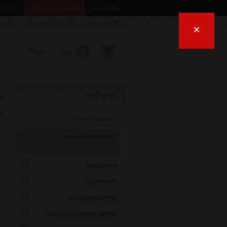
صفحه اصلی
گروه بندی محصولات
اخبار و 
راهنمای خرید
قوانین و شرایط خرید
درباره
×
ورود
ش
انتخاب گروه
ب
شمعدان Candlestick
همه گروهها
آوش Avash
لیوناردو Leonardo
ینکی کندل Yankee Candle