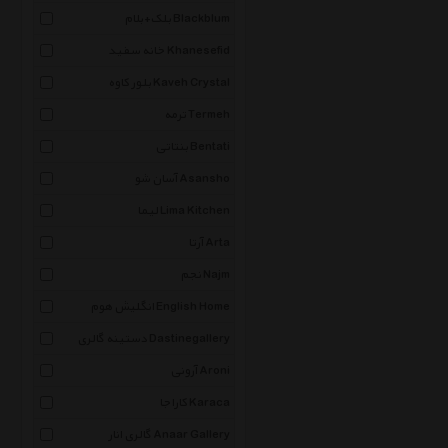
بلک+بلام Blackblum
خانه سفید Khanesefid
بلور کاوه Kaveh Crystal
ترمه Termeh
بنتاتی Bentati
آسان شو Asansho
لیما Lima Kitchen
آرتا Arta
نجم Najm
انگلیش هوم English Home
دستینه گالری Dastinegallery
آرونی Aroni
کاراجا Karaca
گالری انار Anaar Gallery