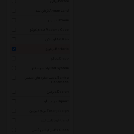
پرانی Perani
آرمان لند Arman Land
دیزوم Dzoom
مادام کوکو Madame Coco
آرت کن Art Kan
برتاریو Bertario
دیاکو Diaco
راد سیستم Rad System
دست سازه های سمیرا Samira
Handmade
دیزاین Design
دی پی آرت Dipiart
ترنج دیزاین Toranjdesign
لایت لند Lightland
بی ایکس گلس Bx Glass