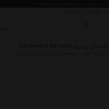
مقالات
ثبت تیکت
ثبت درخواست قیمت
لیست قیمت
 ما
ارتباط با ما
فروش اقساط
معدان برتاریو Candlestick Bertario
ه فروشگاه اینترنتی
شمعدان برتاریو
اتاقچین خوش آمدید