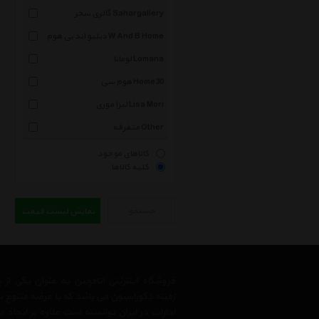
گالری سحر Sahargallery
دبلیو اند بی هوم W And B Home
لومانا Lomana
هوم سی Home30
لیزا موری Lisa Mori
متفرقه Other
کالاهای موجود
کلیه کالاها
جستجو
نمایش لیست قیمت
فروشگاه اینترنتی اتاقچین به عنوان یکی ا
زمینه دکوراسیون می باشد که با عرضه متنوع 
ادارات در ایران توانسته است علاوه بر ایجاد