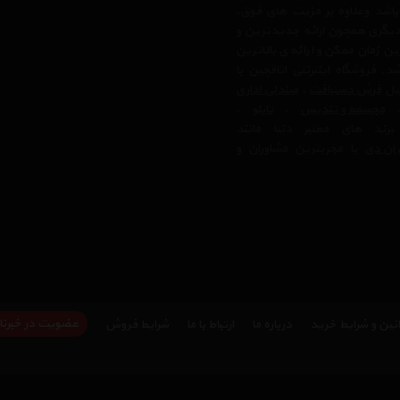
 باشد وعلاوه بر مزیت های فوق،
دیگری همچون ارائه جدیدترین و
ن زمان ممکن و ارائه ی بالاترین
 فروشگاه اینترنتی اتاقچین با
بیل
فرش دستبافت
،
صندلی اداری
مجسمه و تندیس
،
تابلو
،
رند های معتبر دنیا مانند
ان دی
با مجربترین مشاوران و
عضویت در خبرنا
نین و شرایط خرید
درباره ما
ارتباط با ما
شرایط فروش