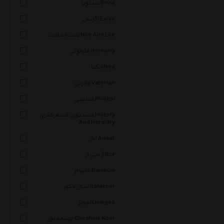
سیلویا Silvia
اگزیس Exiss
نایت اند لایت Nite And Lite
هارمونی Harmony
ایکیا Ikea
والرین Valerian
فیلیپی Philippi
هیستوری اند هرالدری History
And Heraldry
انار Anaar
آر سی آر Rcr
بامبوم Bambum
ایتال دکور Italdecor
لمونژ Limoges
چشمه نور Cheshme Noor