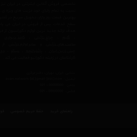
تخصصی فروش آنلاین اینترنتی در ایران نیز
نسبت به تمام رقبای خود مزیت های ویژه ی 
بهترین قیمت روز بازار، تحویل سریع در کمتری
سطح خدمات پس از فروش در ایران می باشد.
هدف ارائه جدید ترین لوازم دکوراسیون از ق
،
گلیم
،
چراغ تزئینی
،
کاغذ دیواری
،
ساعت های تزئینی
و
سایر لوازم تزئینی
از ب
چینی زرین ایران
،
پاشاباغچه
،
سیکو
،
دی 
کارشناسان در زمینه دکوراتیو فعالیت می کند.
نشانی : ایران، تهران، دفتر مرکزی
ایمیل :
avan.network {at} gmail {dot} com
تلفن :
021 - 00000000
فکس :
021 - 00000000
راهنمای خرید
حفظ حریم خصوصی
قوا