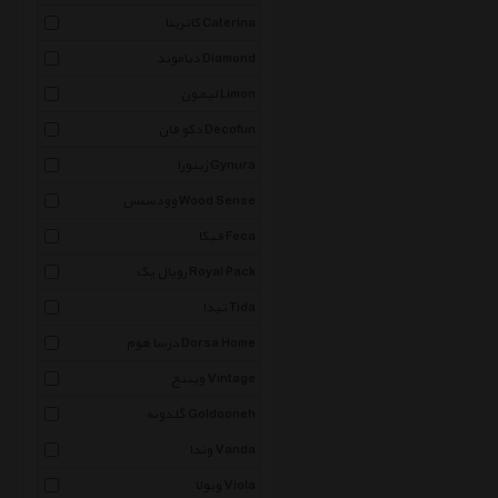
کاترینا Caterina
دیاموند Diamond
لیمون Limon
دکو فان Decofun
ژینورا Gynura
وودسنس Wood Sense
فیکا Feca
رویال پک Royal Pack
تیدا Tida
درسا هوم Dorsa Home
وینتج Vintage
گلدونه Goldooneh
وندا Vanda
ویولا Viola