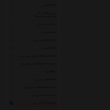
الیان Eliyan
پرنیان هفت رنگ
Parnianhaftrang
آرت کن Art Kan
ونکو Wenko
باکسیشو Boxisho
گیفتز Gifts
صنایع چوب ساج Sajwoodcraf
چترفیروزه Chatrephiroozeh
میکا Mika
نیکادیس Nikadis
مادام کوکو Madame Coco
هپی شو Happysho
فرش وی Freshway