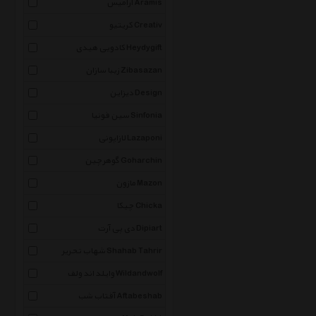
آرامیس Aramis
کریتیو Creativ
کادویی هیدی Heydygift
زیبا سازان Zibasazan
دیزاین Design
سین فونیا Sinfonia
لازاپونی Lazaponi
گوهرچین Goharchin
مازون Mazon
چیکا Chicka
دی پی آرت Dipiart
شهاب تحریر Shahab Tahrir
وایلد اند ولف Wildandwolf
آفتاب شب Aftabeshab