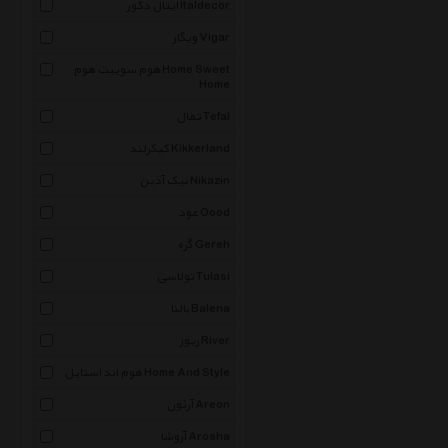
ایتال دکور Italdecor
ویگار Vigar
هوم سوییت هوم Home Sweet
Home
تفال Tefal
کیکرلند Kikkerland
نیک آذین Nikazin
عود Oood
گره Gereh
تولاسی Tulasi
بالنا Balena
ریور River
هوم اند استایل Home And Style
آرئون Areon
آروشا Arosha