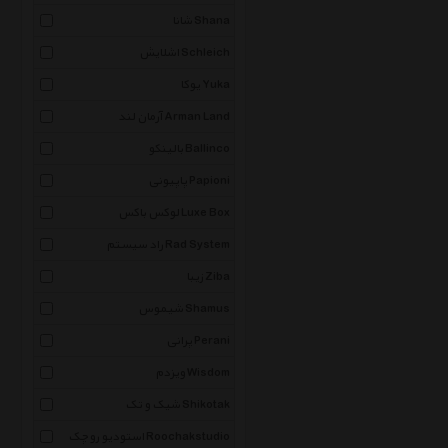
شانا Shana
اشلایش Schleich
یوکا Yuka
آرمان لند Arman Land
بالینکو Ballinco
پاپیونی Papioni
لوکس باکس Luxe Box
راد سیستم Rad System
زیبا Ziba
شیموس Shamus
پرانی Perani
ویزدم Wisdom
شیک و تک Shikotak
استودیو روچک Roochakstudio