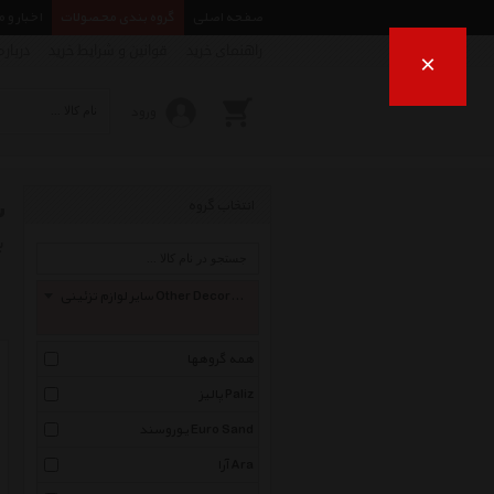
صفحه اصلی
گروه بندی محصولات
اخبار و 
راهنمای خرید
قوانین و شرایط خرید
درباره
×
ورود
س
انتخاب گروه
ب
سایر لوازم تزئینی Other Decorative
همه گروهها
پالیز Paliz
یوروسند Euro Sand
آرا Ara