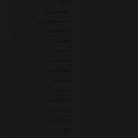
سیلویا Silvia
آیس تویز Icetoys
لاو این لایف Love In Life
هارمونی Harmony
ایکیا Ikea
کرور Curver
جاکوب Jakoob
فیلیپی Philippi
آمبرا Umbra
وسپا Vespa
گلد کیش Goldkish
بنیکو Benico
لمونژ Limoges
دی ان دی Dnd