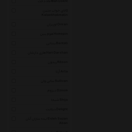
ماه دخت Mah Dokht
کالای خواب متین
Kalaekhabmatin
اوریران Oriran
هوم پین Homepin
بنتاتی Bentati
هاری دارشان Hari Darshan
ریتون Ritoon
آرتا Arta
سالی وان Sullivan
دیزوم Dzoom
شیجا Shija
دیلایت Delight
ایده سازان آبان Eideh Sazan
Aban