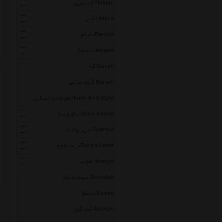
فیلیپی Philippi
آمبرا Umbra
بنیکو Benico
لمونژ Limoges
گره Gereh
گروه سرانی Sarani
هوم اند استایل Home And Style
دکو وسنا Deco Vasna
سی پرشیا Cpersia
درسا هوم Dorsa Home
هونیا Hoonya
شیک و تک Shikotak
دسکو Desko
آرت کن Art Kan