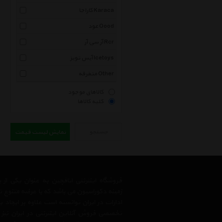
کاراجا Karaca
عود Oood
آر سی آر Rcr
آیس تویز Icetoys
متفرقه Other
کالاهای موجود
کلیه کالاها
جستجو
نمایش لیست قیمت
فروشگاه اینترنتی اتاقچین به عنوان یکی ا
زمینه دکوراسیون می باشد که با عرضه متنوع 
ادارات در ایران توانسته است علاوه بر ایجاد
تخصصی فروش آنلاین اینترنتی در ایران نیز