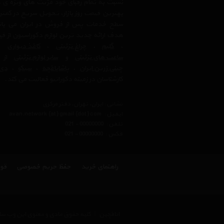
نسبت به تمام رقبای خود مزیت های ویژه ی 
بهترین قیمت روز بازار، تحویل سریع در کمتری
سطح خدمات پس از فروش در ایران می باشد.
هدف ارائه جدید ترین لوازم دکوراسیون از ق
،
گلیم
،
چراغ تزئینی
،
کاغذ دیواری
،
ساعت های تزئینی
و
سایر لوازم تزئینی
از ب
چینی زرین ایران
،
پاشاباغچه
،
سیکو
،
دی 
کارشناسان در زمینه دکوراتیو فعالیت می کند.
نشانی : ایران، تهران، دفتر مرکزی
ایمیل :
avan.network {at} gmail {dot} com
تلفن :
021 - 00000000
فکس :
021 - 00000000
راهنمای خرید
حفظ حریم خصوصی
قوا
اتاقچین
|
کلیه حقوق مادی و معنوی این وب سای