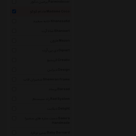
پرمین دکور Parmindecor
مادام کوکو Madame Coco
خانه سفید Khanesefid
شانا آرت Shanaart
مازون Mazon
دی پی آرت Dipiart
کریتیو Creativ
دیزاین Design
شمیران قاب Shemiran Frame
برساد Barsad
راد سیستم Rad System
دیلایت Delight
دست سازه های سمیرا Samira
Handmade
بیبی برنارد Baby Bernard