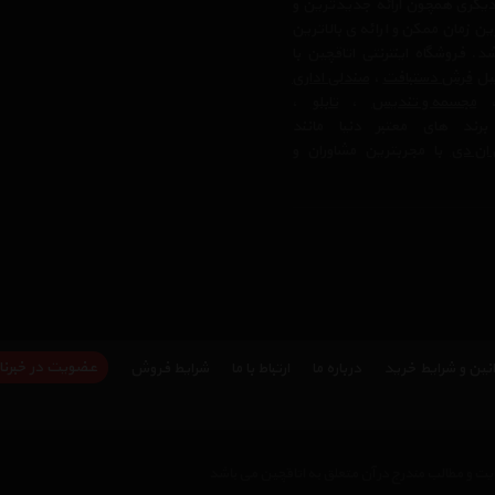
دیگری همچون ارائه جدیدترین و
ن زمان ممکن و ارائه ی بالاترین
 فروشگاه اینترنتی اتاقچین با
بیل
فرش دستبافت
،
صندلی اداری
مجسمه و تندیس
،
تابلو
،
رند های معتبر دنیا مانند
ان دی
با مجربترین مشاوران و
عضویت در خبرنا
نین و شرایط خرید
درباره ما
ارتباط با ما
شرایط فروش
ت و مطالب مندرج در آن متعلق به اتاقچین می باشد