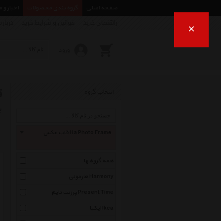
صفحه اصلی
گروه بندی محصولات
اخبار و 
راهنمای خرید
قوانین و شرایط خرید
درباره
×
ورود
ق
انتخاب گروه
ب
قاب عکس Ha Photo Frame
همه گروهها
هارمونی Harmony
پرزنت تایم Present Time
ایکیا Ikea