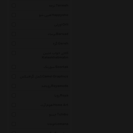
ترمه Termeh
هپی شو Happysho
اورلی Orli
برساد Barsad
گره Gereh
کالای خواب متین
Kalaekhabmatin
سورتک Soortak
کمل گرافیکس Camel Graphics
رویامد Royamode
رویا Roya
هوم آرت Home Art
چیبو Tchibo
لومانا Lomana