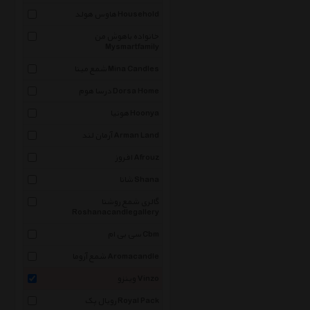
هاوس هولد Household
خانواده باهوش من
Mysmartfamily
شمع مینا Mina Candles
درسا هوم Dorsa Home
هونیا Hoonya
آرمان لند Arman Land
افروز Afrouz
شانا Shana
گالری شمع روشنا
Roshanacandlegallery
سی بی ام Cbm
شمع آروما Aromacandle
وینزو Vinzo
رویال پک Royal Pack