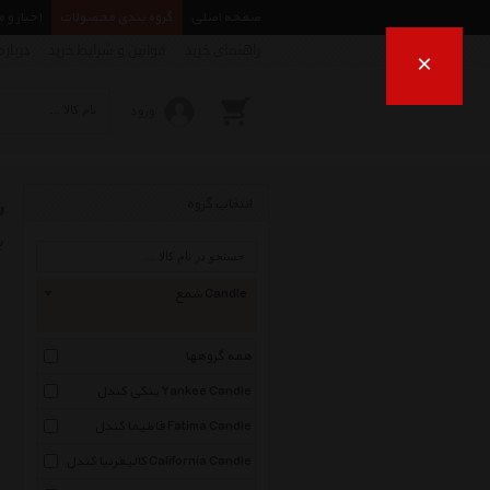
صفحه اصلی
گروه بندی محصولات
اخبار و 
راهنمای خرید
قوانین و شرایط خرید
درباره
×
ورود
ش
انتخاب گروه
ب
شمع Candle
همه گروهها
ینکی کندل Yankee Candle
فاطیما کندل Fatima Candle
کالیفرنیا کندل California Candle