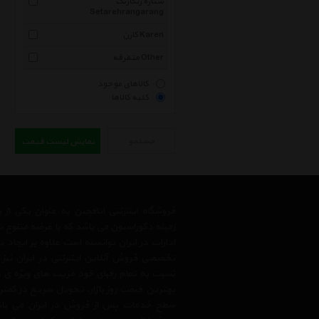
ستاره رنگارنگ
Setarehrangarang
کارن Karen
متفرقه Other
کالاهای موجود
کلیه کالاها
جستجو
نمایش لیست قیمت
فروشگاه اینترنتی اتاقچین به عنوان یکی ا
زمینه دکوراسیون می باشد که با عرضه متنوع 
ادارات در ایران توانسته است علاوه بر ایجاد
تخصصی فروش آنلاین اینترنتی در ایران نیز
نسبت به تمام رقبای خود مزیت های ویژه ی 
بهترین قیمت روز بازار، تحویل سریع در کمتری
سطح خدمات پس از فروش در ایران می باشد.