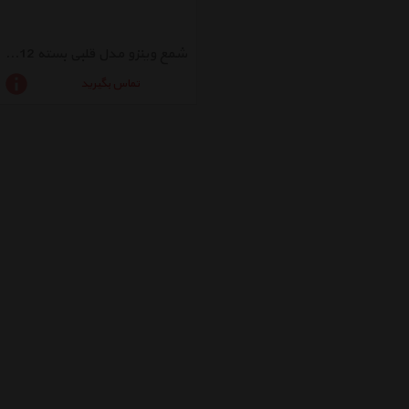
شمع وینزو مدل قلبی بسته 12 عددی
تماس بگیرید