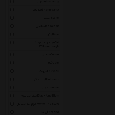
هارمونی Harmony
کامه یاما Kameyama
استلا Stella
مثالین Mesaleen
ایکیا Ikea
اولد ویلیامزبرگ Old
Williamsburgh
سلین Celine
گالا Gala
ایرویک Airwick
ایتال دکور Italdecor
لمون Lemon
بلک اند بلوم Black And Blum
هوم اند استایل Home And Style
آروشا Arosha