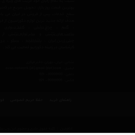
نسبت به تمام رقبای خود مزیت های ویژه ی 
بهترین قیمت روز بازار، تحویل سریع در کمتری
سطح خدمات پس از فروش در ایران می باشد.
هدف ارائه جدید ترین لوازم دکوراسیون از ق
،
گلیم
،
چراغ تزئینی
،
کاغذ دیواری
،
ساعت های تزئینی
و
سایر لوازم تزئینی
از ب
چینی زرین ایران
،
پاشاباغچه
،
سیکو
،
دی 
کارشناسان در زمینه دکوراتیو فعالیت می کند.
نشانی : ایران، تهران، دفتر مرکزی
ایمیل :
avan.network {at} gmail {dot} com
تلفن :
021 - 00000000
فکس :
021 - 00000000
راهنمای خرید
حفظ حریم خصوصی
قوا
اتاقچین
|
کلیه حقوق مادی و معنوی این وب سای