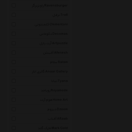
راونزبرگر Ravensburger
ترفل Trefl
کلمنتونی Clementoni
دکوماس Decomas
آرت پازل Artpuzzle
آفینش Afenesh
سلام Salam
گالری انار Anaar Gallery
تیانا Tyana
رویامد Royamode
هوم آرت Home Art
دیزوم Dzoom
آفتاب Aftaab
مارک گلد Mark Gold