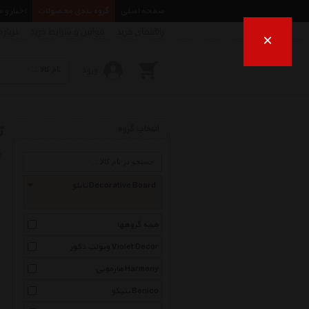
صفحه اصلی
گروه بندی محصولات
اخبار و 
راهنمای خرید
قوانین و شرایط خرید
درباره
×
ورود
ت
انتخاب گروه
ب
تابلو Decorative Board
همه گروهها
ویولت دکور Violet Decor
هارمونی Harmony
بنیکو Benico