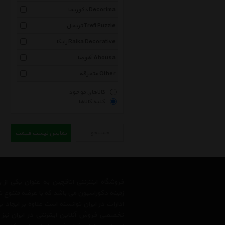
دکوریما Decorima
تریفل Trefl Puzzle
رایکا Raika Decorative
آهوصا Ahousa
متفرقه Other
کالاهای موجود
کلیه کالاها
جستجو
نمایش لیست قیمت
فروشگاه اینترنتی اتاقچین به عنوان یکی ا
زمینه دکوراسیون می باشد که با عرضه متنوع 
ادارات در ایران توانسته است علاوه بر ایجاد
تخصصی فروش آنلاین اینترنتی در ایران نیز