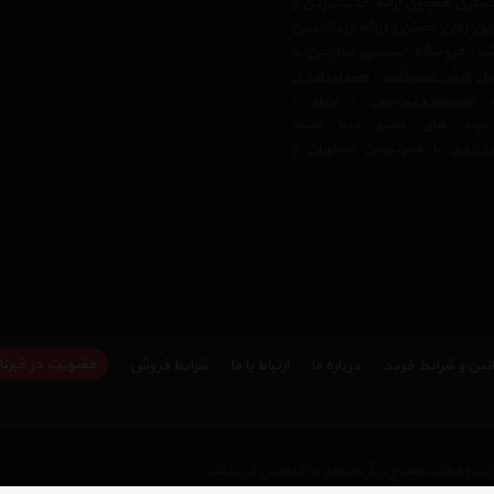
دیگری همچون ارائه جدیدترین و
ن زمان ممکن و ارائه ی بالاترین
 فروشگاه اینترنتی اتاقچین با
بیل
فرش دستبافت
،
صندلی اداری
مجسمه و تندیس
،
تابلو
،
رند های معتبر دنیا مانند
ان دی
با مجربترین مشاوران و
عضویت در خبرنا
نین و شرایط خرید
درباره ما
ارتباط با ما
شرایط فروش
ت و مطالب مندرج در آن متعلق به اتاقچین می باشد