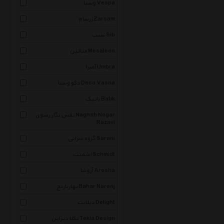
وسپا Vespa
زرسام Zarsam
سیب Sib
مثالین Mesaleen
آمبرا Umbra
دکو وسنا Deco Vasna
باتیک Batik
نقش نگار رضوی Naghsh Negar
Razavi
گروه سرانی Sarani
اشمیت Schmidt
آروشا Arosha
بهارنارنج Bahar Narenj
دیلایت Delight
تکلا دیزاین Tekla Design