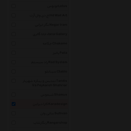
لوتوس Lotus
اچ دی وال آرت Hd Wall Art
نگار ایرانی Negar Irani
جانا گالری Jana Gallery
چکامه Chakame
پالیز Paliz
راد سیستم Rad System
سیتابلو Ctablo
تندیس و پیکره شهریار Tandis
Va Peykareh Shahriar
شیموس Shamus
کارا دیزاین Karadesign
سالی وان Sullivan
رنگارشاپ Rangarshop