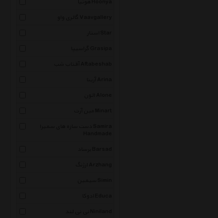
هونیا Hoonya
گالری واو Vaavgallery
استار Star
گراسیپا Grasipa
آفتاب شب Aftabeshab
آرینا Arina
الون Alone
مین آرت Minart
دست سازه های سمیرا Samira
Handmade
برساد Barsad
ارژنگ Arzhang
سیمین Simin
ادوکا Educa
نی نی لند Niniland