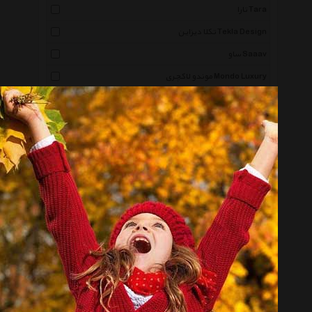
تارا Tara
تکلا دیزاین Tekla Design
ساو Saaav
موندو لاکچری Mondo Luxury
مک گواون رادرفورد Mcgowan Rutherford
لکورد Lecord
پدیده شاپ Padidehshop
پالیز Paliz
رین استار Rainstar
پرانی Perani
شیک و تک Shikotak
نگار ایرانی Negar Irani
ماه دخت Mah Dokht
تک و توک Takotook