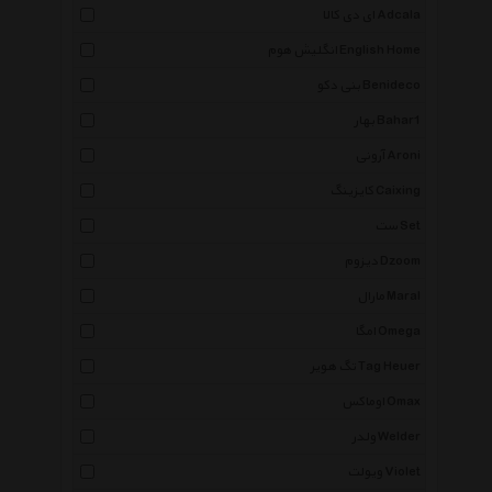
ای دی کالا Adcala
انگلیش هوم English Home
بنی دکو Benideco
بهار Bahar1
آرونی Aroni
کایزینگ Caixing
ست Set
دیزوم Dzoom
مارال Maral
امگا Omega
تگ هویر Tag Heuer
اوماکس Omax
ولدر Welder
ویولت Violet