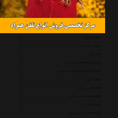
ویداوین Vidavin
شانا آرت Shanaart
راد سیستم Rad System
استایلیش Stylish
ونکو Wenko
صنعت چوب کیان
لگو Lego
تایم پلاس Timeplus Brand
هوم اند استایل Home And Style
تی دار T.Daar
دی پی آرت Dipiart
خانه سفید Khanesefid
دیزاین Design
پارس حساب Pars Hesab