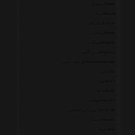
سیتابلو Ctablo
برساد Barsad
سالی وان Sullivan
ریمکس Remax
نیوگیت Newgate
سین گالری Singallery
کالای خواب متین Kalaekhabmatin
پلاس Plus
نورا Noura
کنکو Kenko
هوم آرت Home Art
تهران جی اف ایکس Tehran Gfx
ورسانا Versana
شیجا Shija