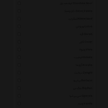
چشمه نور Cheshme Noor
دکو وسنا Deco Vasna
کیکرلند Kikkerland
لوتوس Lotus
گره Gereh
کاور Cover
ویولا Viola
کیمیت Kimate
آروشا Arosha
دیلایت Delight
برتاریو Bertario
بیگ بن Big Ben
سی پرشیا Cpersia
وندا Vanda