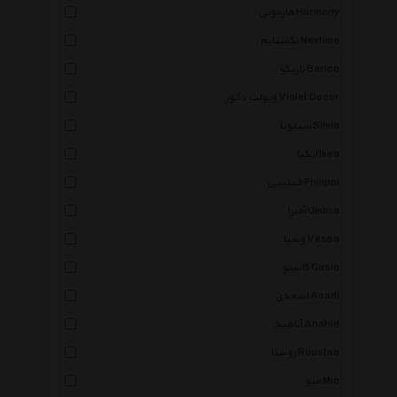
هارمونی Harmony
نکستایم Nextime
باریکو Barico
ویولت دکور Violet Decor
سیلویا Silvia
ایکیا Ikea
فیلیپی Philippi
آمبرا Umbra
وسپا Vespa
کاسیو Casio
اسعدی Asadi
آناهید Anahid
روستا Roustaa
میو Mio