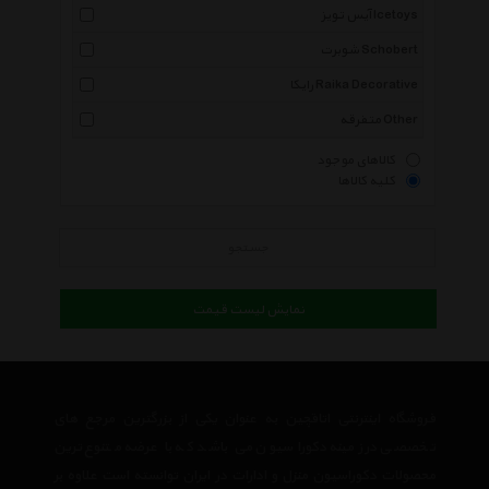
آیس تویز Icetoys
شوبرت Schobert
رایکا Raika Decorative
متفرقه Other
کالاهای موجود
کلیه کالاها
جستجو
نمایش لیست قیمت
فروشگاه اینترنتی اتاقچین به عنوان یکی از بزرگترین مرجع های
تخصصی در زمینه دکوراسیون می باشد که با عرضه متنوع ترین
محصولات دکوراسیون منزل و ادارات در ایران توانسته است علاوه بر