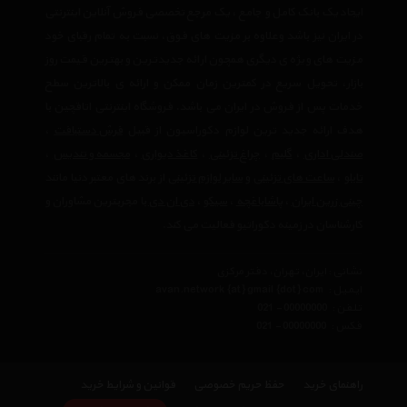
ایجاد یک بانک کامل و جامع ، یک مرجع تخصصی فروش آنلاین اینترنتی
در ایران نیز باشد وعلاوه بر مزیت های فوق، نسبت به تمام رقبای خود
مزیت های ویژه ی دیگری همچون ارائه جدیدترین و بهترین قیمت روز
بازار، تحویل سریع در کمترین زمان ممکن و ارائه ی بالاترین سطح
خدمات پس از فروش در ایران می باشد. فروشگاه اینترنتی اتاقچین با
هدف ارائه جدید ترین لوازم دکوراسیون از قبیل
فرش دستبافت
،
صندلی اداری
،
گلیم
،
چراغ تزئینی
،
کاغذ دیواری
،
مجسمه و تندیس
،
تابلو
،
ساعت های تزئینی
و
سایر لوازم تزئینی
از برند های معتبر دنیا مانند
چینی زرین ایران
،
پاشاباغچه
،
سیکو
،
دی ان دی
با مجربترین مشاوران و
کارشناسان در زمینه دکوراتیو فعالیت می کند.
نشانی : ایران، تهران، دفتر مرکزی
ایمیل :
avan.network {at} gmail {dot} com
تلفن :
021 - 00000000
فکس :
021 - 00000000
راهنمای خرید
حفظ حریم خصوصی
قوانین و شرایط خرید