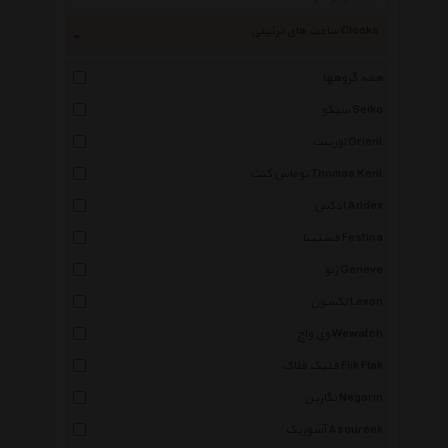
ساعت های تزئینی Clocks
همه گروهها
سیکو Seiko
اورینت Orient
توماس کنت Thomas Kent
ادکس Addex
فستینا Festina
ژنو Geneve
لکسون Lexon
وی واچ Wewatch
فلیک فلاک Flik Flak
نگارین Negarin
آسوریک Asoureek