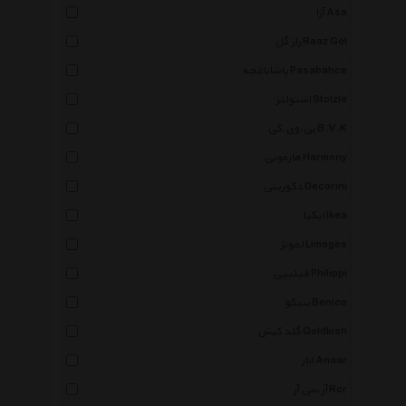
آزا Asa
راز گل Raaz Gol
پاشاباغچه Pasabahce
اشتولتز Stolzle
بی.وی.کی B.V.K
هارمونی Harmony
دکورینی Decorini
ایکیا Ikea
لمونژ Limoges
فیلیپی Philippi
بنیکو Benico
گلد کیش Goldkish
انار Anaar
آر سی آر Rcr