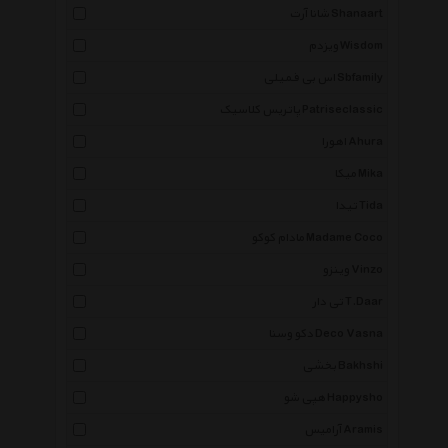
شانا آرت Shanaart
ویزدم Wisdom
اس بی فمیلی Sbfamily
پاتریس کلاسیک Patriseclassic
اهورا Ahura
میکا Mika
تیدا Tida
مادام کوکو Madame Coco
وینزو Vinzo
تی دار T.Daar
دکو وسنا Deco Vasna
بخشی Bakhshi
هپی شو Happysho
آرامیس Aramis