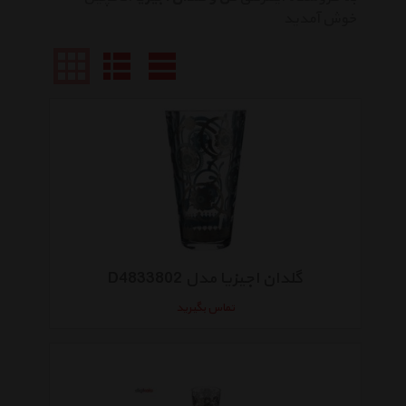
خوش آمدید
گلدان اجیزیا مدل D4833802
تماس بگیرید