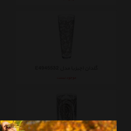
گلدان اجیزیا مدل E4945532
موجود نیست