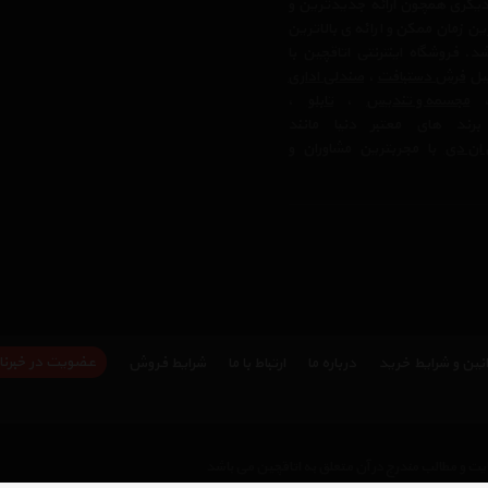
دیگری همچون ارائه جدیدترین و
ن زمان ممکن و ارائه ی بالاترین
 فروشگاه اینترنتی اتاقچین با
بیل
فرش دستبافت
،
صندلی اداری
مجسمه و تندیس
،
تابلو
،
رند های معتبر دنیا مانند
ان دی
با مجربترین مشاوران و
عضویت در خبرنا
نین و شرایط خرید
درباره ما
ارتباط با ما
شرایط فروش
ت و مطالب مندرج در آن متعلق به اتاقچین می باشد