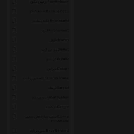
پرمین دکور Parmindecor
مادام کوکو Madame Coco
خانه سفید Khanesefid
شانا آرت Shanaart
مازون Mazon
دی پی آرت Dipiart
کریتیو Creativ
دیزاین Design
شمیران قاب Shemiran Frame
برساد Barsad
راد سیستم Rad System
دیلایت Delight
دست سازه های سمیرا Samira
Handmade
بیبی برنارد Baby Bernard