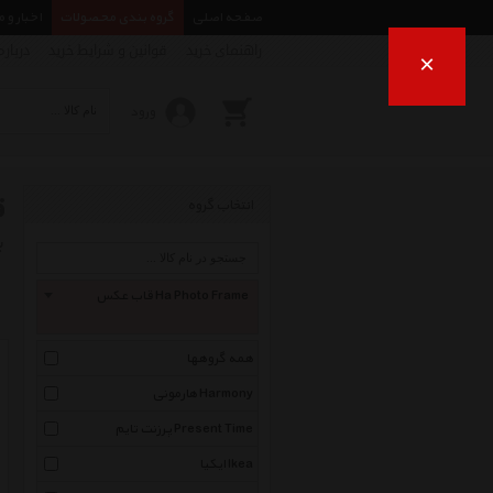
صفحه اصلی
گروه بندی محصولات
اخبار و 
راهنمای خرید
قوانین و شرایط خرید
درباره
×
ورود
ق
انتخاب گروه
ب
قاب عکس Ha Photo Frame
همه گروهها
هارمونی Harmony
پرزنت تایم Present Time
ایکیا Ikea