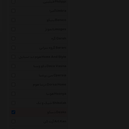
فیلیپی Philippi
آمبرا Umbra
بنیکو Benico
لمونژ Limoges
گره Gereh
گروه سرانی Sarani
هوم اند استایل Home And Style
دکو وسنا Deco Vasna
سی پرشیا Cpersia
درسا هوم Dorsa Home
هونیا Hoonya
شیک و تک Shikotak
دسکو Desko
آرت کن Art Kan