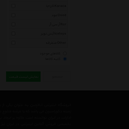
کاراجا Karaca
عود Oood
آر سی آر Rcr
آیس تویز Icetoys
متفرقه Other
کالاهای موجود
کلیه کالاها
جستجو
نمایش لیست قیمت
فروشگاه اینترنتی اتاقچین به عنوان یکی ا
زمینه دکوراسیون می باشد که با عرضه متنوع 
ادارات در ایران توانسته است علاوه بر ایجاد
تخصصی فروش آنلاین اینترنتی در ایران نیز