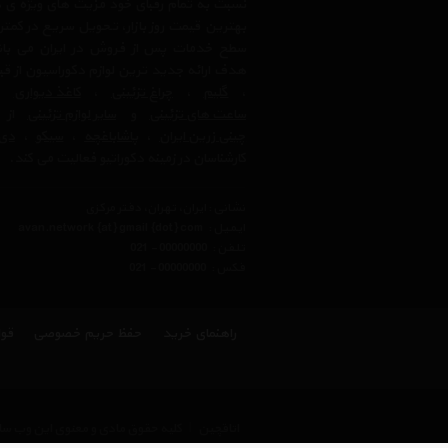
نسبت به تمام رقبای خود مزیت های ویژه ی 
بهترین قیمت روز بازار، تحویل سریع در کمتری
سطح خدمات پس از فروش در ایران می باشد.
هدف ارائه جدید ترین لوازم دکوراسیون از ق
،
گلیم
،
چراغ تزئینی
،
کاغذ دیواری
،
ساعت های تزئینی
و
سایر لوازم تزئینی
از ب
چینی زرین ایران
،
پاشاباغچه
،
سیکو
،
دی 
کارشناسان در زمینه دکوراتیو فعالیت می کند.
نشانی : ایران، تهران، دفتر مرکزی
ایمیل :
avan.network {at} gmail {dot} com
تلفن :
021 - 00000000
فکس :
021 - 00000000
راهنمای خرید
حفظ حریم خصوصی
قوا
اتاقچین
|
کلیه حقوق مادی و معنوی این وب سای