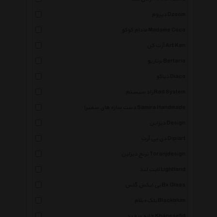
دیزوم Dzoom
مادام کوکو Madame Coco
آرت کن Art Kan
برتاریو Bertario
دیاکو Diaco
راد سیستم Rad System
دست سازه های سمیرا Samira Handmade
دیزاین Design
دی پی آرت Dipiart
ترنج دیزاین Toranjdesign
لایت لند Lightland
بی ایکس گلس Bx Glass
بلک+بلام Blackblum
خانه سفید Khanesefid