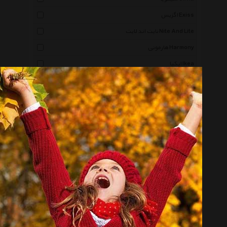
اگزیس Exiss
نایت اند لایت Nite And Lite
هارمونی Harmony
ایکیا Ikea
والرین Valerian
فیلیپی Philippi
هیستوری اند هرالدری History And Heraldry
انار Anaar
آر سی آر Rcr
بامبوم Bambum
ایتال دکور Italdecor
لمونژ Limoges
چشمه نور Cheshme Noor
بنیکو Benico