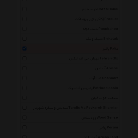
درسا هوم Dorsa Home
کی جی پروداکت Kj Product
پاشاباغچه Pasabahce
شیک و تک Shikotak
پالیز Paliz
تهران جی اف ایکس Tehran Gfx
آنیلین Aniline
شانا آرت Shanaart
پاتریس کلاسیک Patriseclassic
صنعت چوب کیان
تندیس و پیکره شهریار Tandis Va Peykareh Shahriar
وودسنس Wood Sense
پرانی Perani
آرمان لند Arman Land