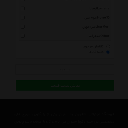
لومانا Lomana
هوم سی Home30
لیزا موری Lisa Mori
متفرقه Other
کالاهای موجود
کلیه کالاها
جستجو
نمایش لیست قیمت
فروشگاه اینترنتی اتاقچین به عنوان یکی از بزرگترین مرجع های
تخصصی در زمینه دکوراسیون می باشد که با عرضه متنوع ترین