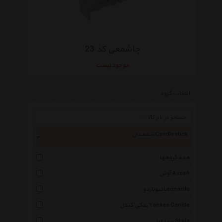
جاشمعی کد 23
موجود نیست
انتخاب گروه
شمعدان Candlestick
همه گروهها
آوش Avash
لیوناردو Leonardo
ینکی کندل Yankee Candle
سیلویا Silvia