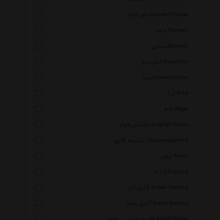
بلور کاوه Kaveh Crystal
ترمه Termeh
بنتاتی Bentati
آسان شو Asansho
لیما Lima Kitchen
آرتا Arta
نجم Najm
انگلیش هوم English Home
دستینه گالری Dastinegallery
آرونی Aroni
کاراجا Karaca
گالری انار Anaar Gallery
گالری سحر Sahargallery
دبلیو اند بی هوم W And B Home