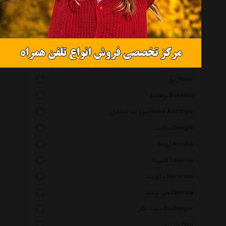
بلک اند بلوم Black And Blum
پاپا Papa
دی ان دی Dnd
گره Gereh
ریور River
بوهمیا Bohemia
هوم اند استایل Home And Style
دیلایت Delight
آروشا Arosha
کاترینا Caterina
دکوریما Decorima
سی پرشیا Cpersia
دست نگار Dastnegar
سیلیو Cilio