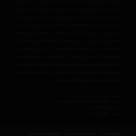
محصولات دکوراسیون منزل و ادارات در ایران توانسته است علاوه بر
ایجاد یک بانک کامل و جامع ، یک مرجع تخصصی فروش آنلاین اینترنتی
در ایران نیز باشد وعلاوه بر مزیت های فوق، نسبت به تمام رقبای خود
مزیت های ویژه ی دیگری همچون ارائه جدیدترین و بهترین قیمت روز
بازار، تحویل سریع در کمترین زمان ممکن و ارائه ی بالاترین سطح
خدمات پس از فروش در ایران می باشد. فروشگاه اینترنتی اتاقچین با
هدف ارائه جدید ترین لوازم دکوراسیون از قبیل
فرش دستبافت
،
صندلی اداری
،
گلیم
،
چراغ تزئینی
،
کاغذ دیواری
،
مجسمه و تندیس
،
تابلو
،
ساعت های تزئینی
و
سایر لوازم تزئینی
از برند های معتبر دنیا مانند
چینی زرین ایران
،
پاشاباغچه
،
سیکو
،
دی ان دی
با مجربترین مشاوران و
کارشناسان در زمینه دکوراتیو فعالیت می کند.
نشانی : ایران، تهران، دفتر مرکزی
ایمیل :
avan.network {at} gmail {dot} com
تلفن :
021 - 00000000
فکس :
021 - 00000000
راهنمای خرید
حفظ حریم خصوصی
قوانین و شرایط خرید