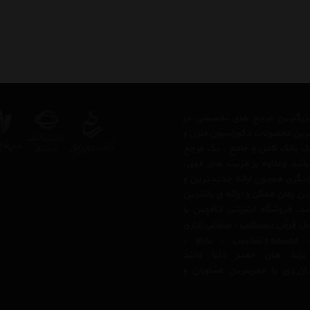
ز بزرگترین مرجع های تخصصی در
ترین محصولات دکوراسیون منزل و
 یک بانک کامل و جامع ، یک مرجع
 باشد وعلاوه بر مزیت های فوق،
دیگری همچون ارائه جدیدترین و
ن زمان ممکن و ارائه ی بالاترین
 فروشگاه اینترنتی اتاقچین با
بیل
فرش دستبافت
،
صندلی اداری
مجسمه و تندیس
،
تابلو
،
رند های معتبر دنیا مانند
ان دی
با مجربترین مشاوران و