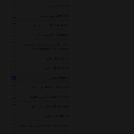
بنیکو Benico
سی پرشیا Cpersia
درسا هوم Dorsa Home
دست نگار Dastnegar
تندیس و پیکره شهریار Tandis
Va Peykareh Shahriar
برتاریو Bertario
آرت کن Art Kan
ثمین Samin
هنر ایرانیان Honar E Iranian
گالری جاوید Javid Gallery
راد سیستم Rad System
یادمان Yadman
پاتریس کلاسیک Patriseclassic