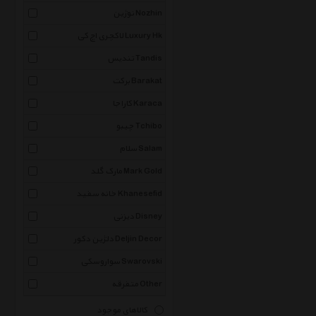
نوژین Nozhin
لاکچری اچ کی Luxury Hk
تندیس Tandis
برکت Barakat
کاراجا Karaca
چیبو Tchibo
سلام Salam
مارک گلد Mark Gold
خانه سفید Khanesefid
دیزنی Disney
دلژین دکور Deljin Decor
سواروسکی Swarovski
متفرقه Other
کالاهای موجود