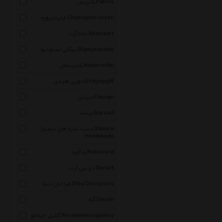
پاتریس Patriis
چترفیروزه Chatrephiroozeh
شانا آرت Shanaart
بیگای استودیو Bigeyestudio
نادرسفال Nadersofal
کادویی هیدی Heydygift
دیزاین Design
برساد Barsad
دست سازه های سمیرا Samira
Handmade
ره آورد Rahavard
دی پی آرت Dipiart
طراحان دیبا Diba Designers
گره Gereh
گالری خرمالو Persimmonsgallery