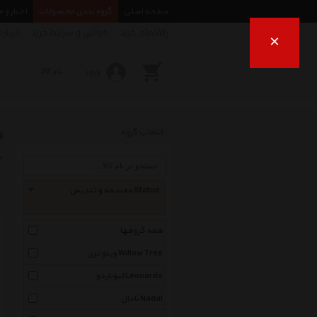
صفحه اصلی
گروه بندی محصولات
اخبار و 
راهنمای خرید
قوانین و شرایط خرید
درباره
×
ورود
م
انتخاب گروه
ب
مجسمه و تندیس Statue
همه گروهها
ویلو تری Willow Tree
لیوناردو Leonardo
نادال Nadal