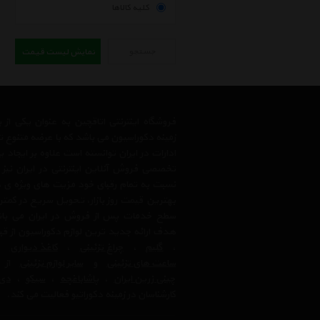
کلیه کالاها
جستجو
نمایش لیست قیمت
فروشگاه اینترنتی اتاقچین به عنوان یکی ا
زمینه دکوراسیون می باشد که با عرضه متنوع 
ادارات در ایران توانسته است علاوه بر ایجاد
تخصصی فروش آنلاین اینترنتی در ایران نیز
نسبت به تمام رقبای خود مزیت های ویژه ی 
بهترین قیمت روز بازار، تحویل سریع در کمتری
سطح خدمات پس از فروش در ایران می باشد.
هدف ارائه جدید ترین لوازم دکوراسیون از ق
،
گلیم
،
چراغ تزئینی
،
کاغذ دیواری
،
ساعت های تزئینی
و
سایر لوازم تزئینی
از ب
چینی زرین ایران
،
پاشاباغچه
،
سیکو
،
دی 
کارشناسان در زمینه دکوراتیو فعالیت می کند.