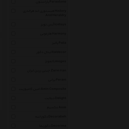
پاراستون Parastone
هیستوری اند هرالدری History
And Heraldry
آیس تویز Icetoys
هارمونی Harmony
پالیز Paliz
ایتال دکور Italdecor
لمونژ Limoges
چینی زرین ایران Zarin Iran
پرانی Perani
امین کامپوزیت Amin Composite
دیلایت Delight
عکسیم Axim
دکوراتیه Decoratieh
دکوریما Decorima