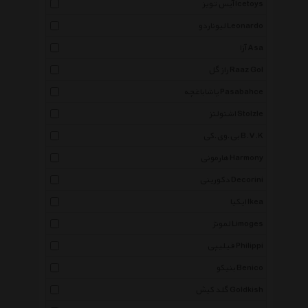
آیس تویز Icetoys
لیوناردو Leonardo
آزا Asa
راز گل Raaz Gol
پاشاباغچه Pasabahce
اشتولتز Stolzle
بی.وی.کی B.V.K
هارمونی Harmony
دکورینی Decorini
ایکیا Ikea
لمونژ Limoges
فیلیپی Philippi
بنیکو Benico
گلد کیش Goldkish