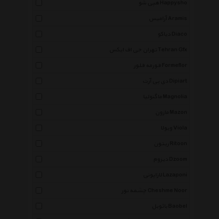
هپی شو Happysho
آرامیس Aramis
دیاکو Diaco
تهران جی اف ایکس Tehran Gfx
فورمه فلور Formeflor
دی پی آرت Dipiart
ماگنولیا Magnolia
مازون Mazon
ویولا Viola
ریتون Ritoon
دیزوم Dzoom
لازاپونی Lazaponi
چشمه نور Cheshme Noor
بائوبل Baobel