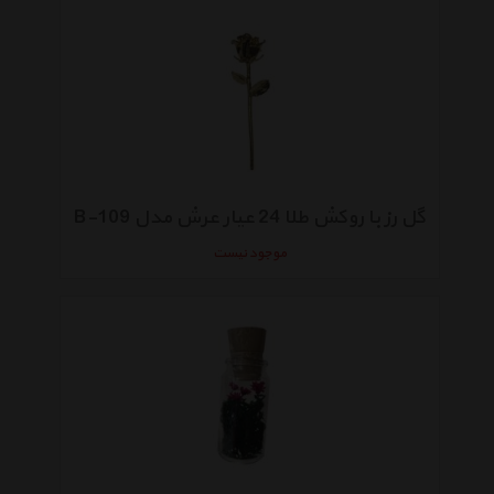
گل رز با روکش طلا 24 عیار عرش مدل B-109
موجود نیست