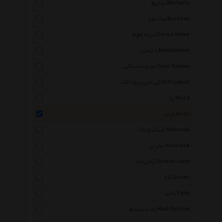
برتاریو Bertario
سانتوزا Suntoza
درسا هوم Dorsa Home
ناخمن Nachtmann
تویو ساساکی Toyo Sasaki
کی جی پروداکت Kj Product
رزا Rosa
عرش Arsh
شیک و تک Shikotak
سان رز Sunrose
آرمان لند Arman Land
گره Gereh
پالیز Paliz
راد سیستم Rad System