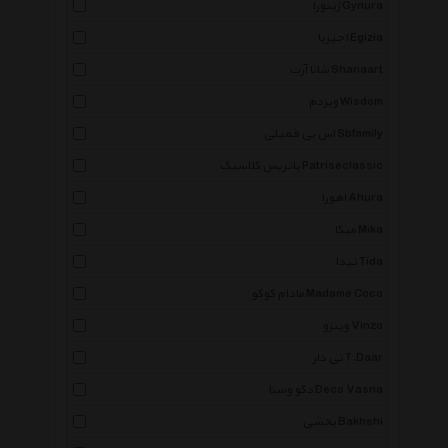
ژینورا Gynura
اجیزیا Egizia
شانا آرت Shanaart
ویزدم Wisdom
اس بی فمیلی Sbfamily
پاتریس کلاسیک Patriseclassic
اهورا Ahura
میکا Mika
تیدا Tida
مادام کوکو Madame Coco
وینزو Vinzo
تی دار T.Daar
دکو وسنا Deco Vasna
بخشی Bakhshi