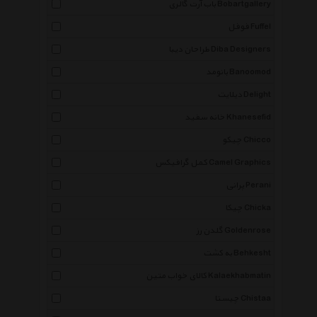
باب آرت گالری Bobartgallery
فوفل Fuffel
طراحان دیبا Diba Designers
بانومد Banoomod
دیلایت Delight
خانه سفید Khanesefid
چیکو Chicco
کمل گرافیکس Camel Graphics
پرانی Perani
چیکا Chicka
گلدن رز Goldenrose
به کشت Behkesht
کالای خواب متین Kalaekhabmatin
چیستا Chistaa