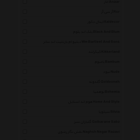
انار Anaar
آر سی آر Rcr
ایتال دکور Italdecor
بلک اند بلوم Black And Blum
دبلیو ام بارتلیت اند سانز Wm Bartleet And Sons
کیکرلند Kikkerland
بامبوم Bambum
نیود Nude
گلدونه Goldooneh
بوهمیا Bohemia
هوم اند استایل Home And Style
سیلویا Silvia
گلباران سبز Golbarane Sabz
نقش نگار رضوی Naghsh Negar Razavi