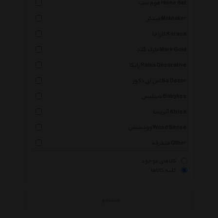
هوم ست Home Set
مبتکر Mobtaker
کاراجا Karaca
مارک گلد Mark Gold
رایکا Raika Decorative
اس ای دکور Sa Decor
بابیلیس Babyliss
آتریسا Atrisa
وودسنس Wood Sense
متفرقه Other
کالاهای موجود
کلیه کالاها
جستجو