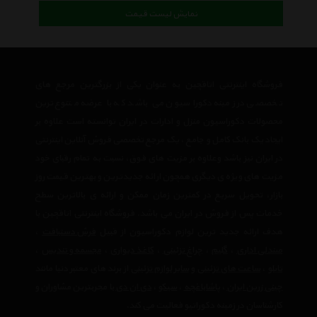
نمایش لیست قیمت
فروشگاه اینترنتی اتاقچین به عنوان یکی از بزرگترین مرجع های
تخصصی در زمینه دکوراسیون می باشد که با عرضه متنوع ترین
محصولات دکوراسیون منزل و ادارات در ایران توانسته است علاوه بر
ایجاد یک بانک کامل و جامع ، یک مرجع تخصصی فروش آنلاین اینترنتی
در ایران نیز باشد وعلاوه بر مزیت های فوق، نسبت به تمام رقبای خود
مزیت های ویژه ی دیگری همچون ارائه جدیدترین و بهترین قیمت روز
بازار، تحویل سریع در کمترین زمان ممکن و ارائه ی بالاترین سطح
خدمات پس از فروش در ایران می باشد. فروشگاه اینترنتی اتاقچین با
هدف ارائه جدید ترین لوازم دکوراسیون از قبیل
فرش دستبافت
،
صندلی اداری
،
گلیم
،
چراغ تزئینی
،
کاغذ دیواری
،
مجسمه و تندیس
،
تابلو
،
ساعت های تزئینی
و
سایر لوازم تزئینی
از برند های معتبر دنیا مانند
چینی زرین ایران
،
پاشاباغچه
،
سیکو
،
دی ان دی
با مجربترین مشاوران و
کارشناسان در زمینه دکوراتیو فعالیت می کند.