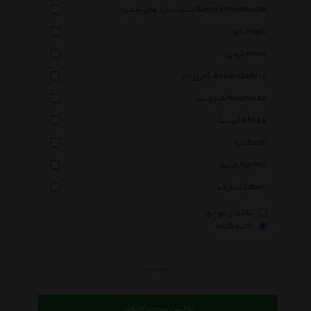
دست سازه های سمیرا Samira Handmade
پاپو Papo
آرونی Aroni
گالری انار Anaar Gallery
هنری ساز Honarisaz
آتریسا Atrisa
انزو Enzo
کارینو Karino
متفرقه Other
کالاهای موجود
کلیه کالاها
جستجو
نمایش لیست قیمت