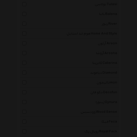
تولاسی Tulasi
بالنا Balena
ریور River
هوم اند استایل Home And Style
آرئون Areon
آروشا Arosha
کاترینا Caterina
دیاموند Diamond
لیمون Limon
دکو فان Decofun
ژینورا Gynura
وودسنس Wood Sense
فیکا Feca
رویال پک Royal Pack