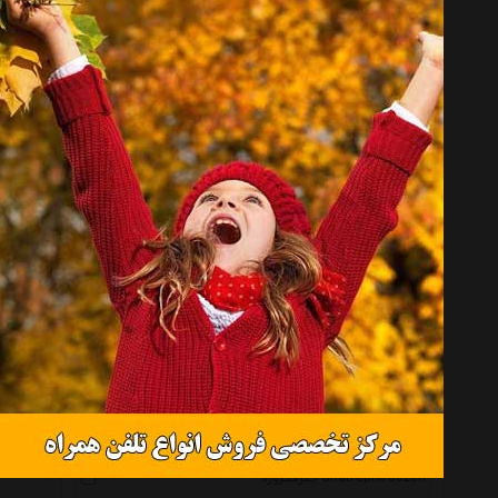
زیبا Ziba
شیموس Shamus
پرانی Perani
ویزدم Wisdom
شیک و تک Shikotak
استودیو روچک Roochakstudio
الیان Eliyan
پرنیان هفت رنگ Parnianhaftrang
آرت کن Art Kan
ونکو Wenko
باکسیشو Boxisho
گیفتز Gifts
صنایع چوب ساج Sajwoodcraf
چترفیروزه Chatrephiroozeh