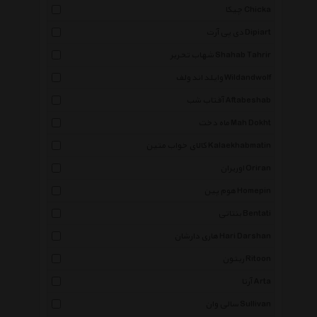
چیکا Chicka
دی پی آرت Dipiart
شهاب تحریر Shahab Tahrir
وایلد اند ولف Wildandwolf
آفتاب شب Aftabeshab
ماه دخت Mah Dokht
کالای خواب متین Kalaekhabmatin
اوریران Oriran
هوم پین Homepin
بنتاتی Bentati
هاری دارشان Hari Darshan
ریتون Ritoon
آرتا Arta
سالی وان Sullivan