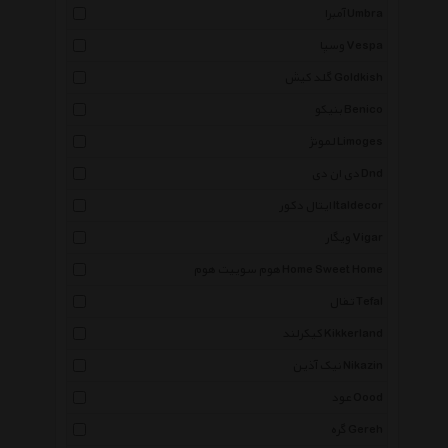
آمبرا Umbra
وسپا Vespa
گلد کیش Goldkish
بنیکو Benico
لمونژ Limoges
دی ان دی Dnd
ایتال دکور Italdecor
ویگار Vigar
هوم سوییت هوم Home Sweet Home
تفال Tefal
کیکرلند Kikkerland
نیک آذین Nikazin
عود Oood
گره Gereh