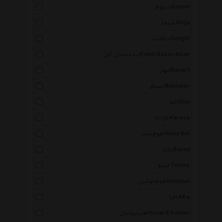
دیزوم Dzoom
شیجا Shija
دیلایت Delight
ایده سازان آبان Eideh Sazan Aban
بهار Bahar1
مبتکر Mobtaker
الیا Ellia
کاراجا Karaca
هوم ست Home Set
باراد Barad
چیبو Tchibo
هوم لوکس Homelux
افرا Afra
هنر ایرانیان Honar E Iranian