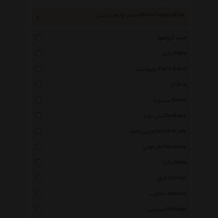
سایر لوازم تزئینی Other Decorative
همه گروهها
پالیز Paliz
یوروسند Euro Sand
آرا Ara
سیلویا Silvia
آیس تویز Icetoys
لاو این لایف Love In Life
هارمونی Harmony
ایکیا Ikea
کرور Curver
جاکوب Jakoob
فیلیپی Philippi