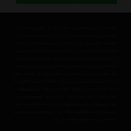
فروشگاه اینترنتی اتاقچین به عنوان یکی از بزرگترین مرجع های
تخصصی در زمینه دکوراسیون می باشد که با عرضه متنوع ترین
محصولات دکوراسیون منزل و ادارات در ایران توانسته است علاوه بر
ایجاد یک بانک کامل و جامع ، یک مرجع تخصصی فروش آنلاین اینترنتی
در ایران نیز باشد وعلاوه بر مزیت های فوق، نسبت به تمام رقبای خود
مزیت های ویژه ی دیگری همچون ارائه جدیدترین و بهترین قیمت روز
بازار، تحویل سریع در کمترین زمان ممکن و ارائه ی بالاترین سطح
خدمات پس از فروش در ایران می باشد. فروشگاه اینترنتی اتاقچین با
هدف ارائه جدید ترین لوازم دکوراسیون از قبیل
فرش دستبافت
،
صندلی اداری
،
گلیم
،
چراغ تزئینی
،
کاغذ دیواری
،
مجسمه و تندیس
،
تابلو
،
ساعت های تزئینی
و
سایر لوازم تزئینی
از برند های معتبر دنیا مانند
چینی زرین ایران
،
پاشاباغچه
،
سیکو
،
دی ان دی
با مجربترین مشاوران و
کارشناسان در زمینه دکوراتیو فعالیت می کند.