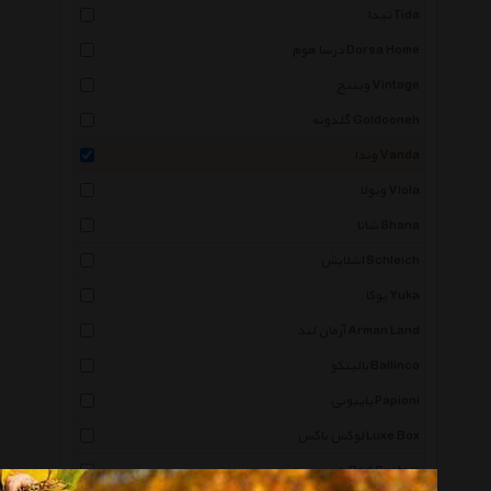
تیدا Tida
درسا هوم Dorsa Home
وینتج Vintage
گلدونه Goldooneh
وندا Vanda
ویولا Viola
شانا Shana
اشلایش Schleich
یوکا Yuka
آرمان لند Arman Land
بالینکو Ballinco
پاپیونی Papioni
لوکس باکس Luxe Box
راد سیستم Rad System