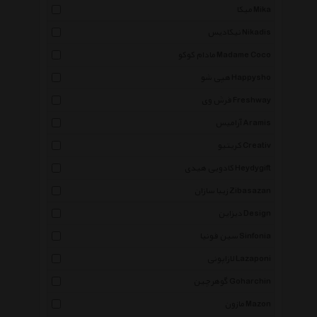
میکا Mika
نیکادیس Nikadis
مادام کوکو Madame Coco
هپی شو Happysho
فرش وی Freshway
آرامیس Aramis
کریتیو Creativ
کادویی هیدی Heydygift
زیبا سازان Zibasazan
دیزاین Design
سین فونیا Sinfonia
لازاپونی Lazaponi
گوهرچین Goharchin
مازون Mazon