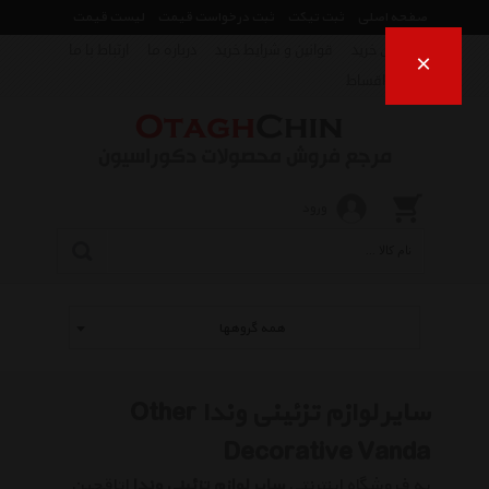
صفحه اصلی
ثبت تیکت
ثبت درخواست قیمت
لیست قیمت
راهنمای خرید
قوانین و شرایط خرید
درباره ما
ارتباط با ما
×
فروش اقساط
ورود
همه گروهها
سایر لوازم تزئینی وندا Other
Decorative Vanda
به فروشگاه اینترنتی
سایر لوازم تزئینی وندا
اتاقچین