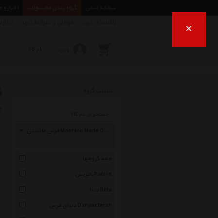
صفحه اصلی
گروه بندی محصولات
اخبار و 
راهنمای خرید
قوانین و شرایط خرید
درباره
×
ورود
ف
انتخاب گروه
ب
فرش ماشینی Machine Made Carpet
همه گروهها
پاتریس Patriis
دیبا Diba
دنیای فرش Donyaefarsh