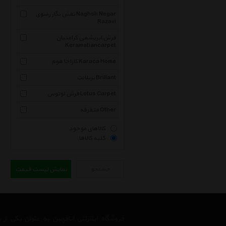
نقش نگار رضوی Naghsh Negar
Razavi
فرش ابریشمی کرامتیان
Keramatiancarpet
کاراجا هوم Karaca Home
بریلانت Brillant
فرش لوتوس Lotus Carpet
متفرقه Other
کالاهای موجود
کلیه کالاها
جستجو
نمایش لیست قیمت
فروشگاه اینترنتی اتاقچین به عنوان یکی ا