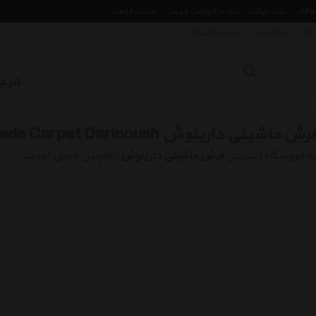
مقالات
ثبت تیکت
ثبت درخواست قیمت
لیست قیمت
 ما
ارتباط با ما
فروش اقساط
رش ماشینی دارینوش Machine Made Carpet Darinoush
ه فروشگاه اینترنتی
فرش ماشینی دارینوش
اتاقچین خوش آمدید