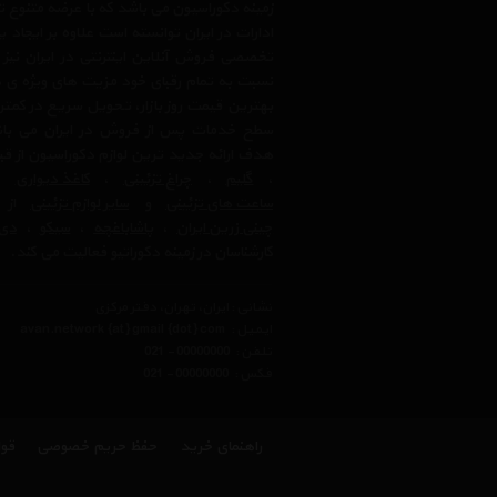
زمینه دکوراسیون می باشد که با عرضه متنوع 
ادارات در ایران توانسته است علاوه بر ایجاد
تخصصی فروش آنلاین اینترنتی در ایران نیز
نسبت به تمام رقبای خود مزیت های ویژه ی 
بهترین قیمت روز بازار، تحویل سریع در کمتری
سطح خدمات پس از فروش در ایران می باشد.
هدف ارائه جدید ترین لوازم دکوراسیون از ق
،
گلیم
،
چراغ تزئینی
،
کاغذ دیواری
،
ساعت های تزئینی
و
سایر لوازم تزئینی
از ب
چینی زرین ایران
،
پاشاباغچه
،
سیکو
،
دی 
کارشناسان در زمینه دکوراتیو فعالیت می کند.
نشانی : ایران، تهران، دفتر مرکزی
ایمیل :
avan.network {at} gmail {dot} com
تلفن :
021 - 00000000
فکس :
021 - 00000000
راهنمای خرید
حفظ حریم خصوصی
قوا