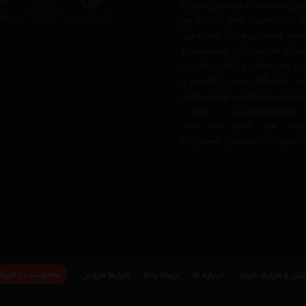
ترین محصولات دکوراسیون منزل و
 یک بانک کامل و جامع ، یک مرجع
 باشد وعلاوه بر مزیت های فوق،
دیگری همچون ارائه جدیدترین و
ن زمان ممکن و ارائه ی بالاترین
 فروشگاه اینترنتی اتاقچین با
بیل
فرش دستبافت
،
صندلی اداری
مجسمه و تندیس
،
تابلو
،
رند های معتبر دنیا مانند
ان دی
با مجربترین مشاوران و
عضویت در خبرنا
نین و شرایط خرید
درباره ما
ارتباط با ما
شرایط فروش