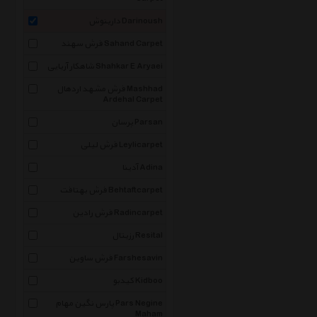
دارینوش Darinoush
فرش سهند Sahand Carpet
شاهکار آریایی Shahkar E Aryaei
فرش مشهد اردهال Mashhad
Ardehal Carpet
پرسان Parsan
فرش لیلی Leylicarpet
آدینا Adina
فرش بهتافت Behtaftcarpet
فرش رادین Radincarpet
رزیتال Resital
فرش ساوین Farshesavin
کیدبو Kidboo
پارس نگین مهام Pars Negine
Maham