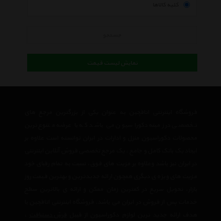
کلیه کالاها
جستجو
نمایش لیست قیمت
فروشگاه اینترنتی اتاقچین به عنوان یکی از بزرگترین مرجع های
تخصصی در زمینه دکوراسیون می باشد که با عرضه متنوع ترین
محصولات دکوراسیون منزل و ادارات در ایران توانسته است علاوه بر
ایجاد یک بانک کامل و جامع ، یک مرجع تخصصی فروش آنلاین اینترنتی
در ایران نیز باشد وعلاوه بر مزیت های فوق، نسبت به تمام رقبای خود
مزیت های ویژه ی دیگری همچون ارائه جدیدترین و بهترین قیمت روز
بازار، تحویل سریع در کمترین زمان ممکن و ارائه ی بالاترین سطح
خدمات پس از فروش در ایران می باشد. فروشگاه اینترنتی اتاقچین با
هدف ارائه جدید ترین لوازم دکوراسیون از قبیل
فرش دستبافت
،