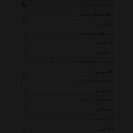
شمع مینا Mina Candles
درسا هوم Dorsa Home
هونیا Hoonya
آرمان لند Arman Land
افروز Afrouz
شانا Shana
گالری شمع روشنا Roshanacandlegallery
سی بی ام Cbm
شمع آروما Aromacandle
وینزو Vinzo
رویال پک Royal Pack
ترمه Termeh
هپی شو Happysho
اورلی Orli