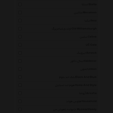
استلا Stella
مثالین Mesaleen
ایکیا Ikea
اولد ویلیامزبرگ Old Williamsburgh
سلین Celine
گالا Gala
ایرویک Airwick
ایتال دکور Italdecor
لمون Lemon
بلک اند بلوم Black And Blum
هوم اند استایل Home And Style
آروشا Arosha
هاوس هولد Household
خانواده باهوش من Mysmartfamily