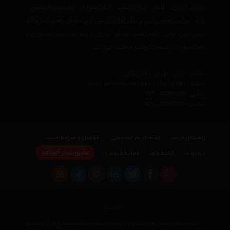
صندلی اداری
،
گلیم
،
چراغ تزئینی
،
کاغذ دیواری
،
مجسمه و تندیس
،
تابلو
،
ساعت های تزئینی
و
سایر لوازم تزئینی
از برند های معتبر دنیا مانند
چینی زرین ایران
،
پاشاباغچه
،
سیکو
،
دی ان دی
با مجربترین مشاوران و
کارشناسان در زمینه دکوراتیو فعالیت می کند.
نشانی : ایران، تهران، دفتر مرکزی
ایمیل :
avan.network {at} gmail {dot} com
تلفن :
021 - 00000000
فکس :
021 - 00000000
راهنمای خرید
حفظ حریم خصوصی
قوانین و شرایط خرید
عضویت در خبرنامه
درباره ما
ارتباط با ما
شرایط فروش
اتاقچین
کلیه حقوق مادی و معنوی این وب سایت و مطالب مندرج در آن متعلق