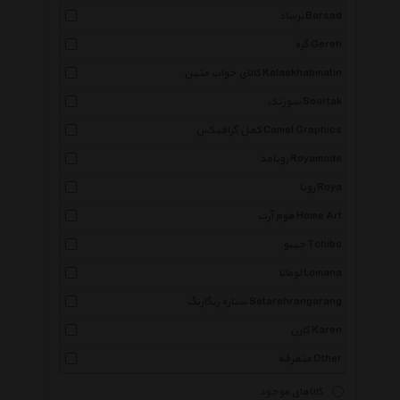
برساد Barsad
گره Gereh
کالای خواب متین Kalaekhabmatin
سورتک Soortak
کمل گرافیکس Camel Graphics
رویامد Royamode
رویا Roya
هوم آرت Home Art
چیبو Tchibo
لومانا Lomana
ستاره رنگارنگ Setarehrangarang
کارن Karen
متفرقه Other
کالاهای موجود