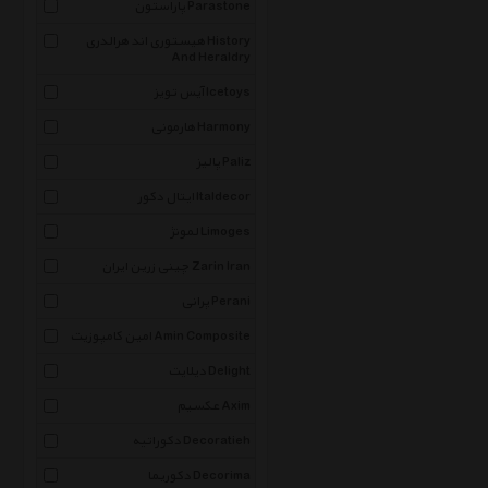
پاراستون Parastone
هیستوری اند هرالدری History
And Heraldry
آیس تویز Icetoys
هارمونی Harmony
پالیز Paliz
ایتال دکور Italdecor
لمونژ Limoges
چینی زرین ایران Zarin Iran
پرانی Perani
امین کامپوزیت Amin Composite
دیلایت Delight
عکسیم Axim
دکوراتیه Decoratieh
دکوریما Decorima