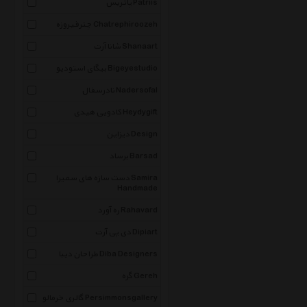
پاتریس Patriis
چترفیروزه Chatrephiroozeh
شانا آرت Shanaart
بیگای استودیو Bigeyestudio
نادرسفال Nadersofal
کادویی هیدی Heydygift
دیزاین Design
برساد Barsad
دست سازه های سمیرا Samira
Handmade
ره آورد Rahavard
دی پی آرت Dipiart
طراحان دیبا Diba Designers
گره Gereh
گالری خرمالو Persimmonsgallery