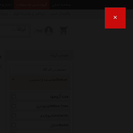
صفحه اصلی
گروه بندی محصولات
اخبار و 
راهنمای خرید
قوانین و شرایط خرید
درباره
×
ورود
م
انتخاب گروه
ب
مجسمه و تندیس Statue
همه گروهها
ویلو تری Willow Tree
لیوناردو Leonardo
نادال Nadal