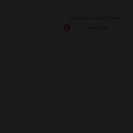
مجسمه گالری سی پرشیا مدل 202211
موجود نیست