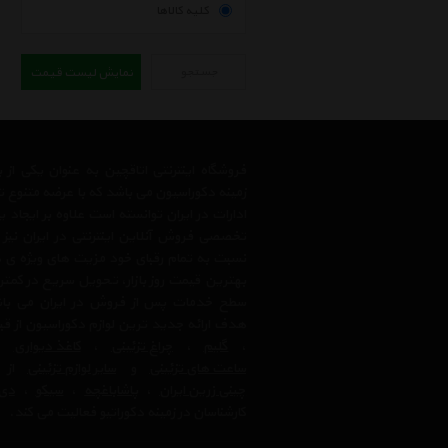
کلیه کالاها
جستجو
نمایش لیست قیمت
فروشگاه اینترنتی اتاقچین به عنوان یکی ا
زمینه دکوراسیون می باشد که با عرضه متنوع 
ادارات در ایران توانسته است علاوه بر ایجاد
تخصصی فروش آنلاین اینترنتی در ایران نیز
نسبت به تمام رقبای خود مزیت های ویژه ی 
بهترین قیمت روز بازار، تحویل سریع در کمتری
سطح خدمات پس از فروش در ایران می باشد.
هدف ارائه جدید ترین لوازم دکوراسیون از ق
،
گلیم
،
چراغ تزئینی
،
کاغذ دیواری
،
ساعت های تزئینی
و
سایر لوازم تزئینی
از ب
چینی زرین ایران
،
پاشاباغچه
،
سیکو
،
دی 
کارشناسان در زمینه دکوراتیو فعالیت می کند.