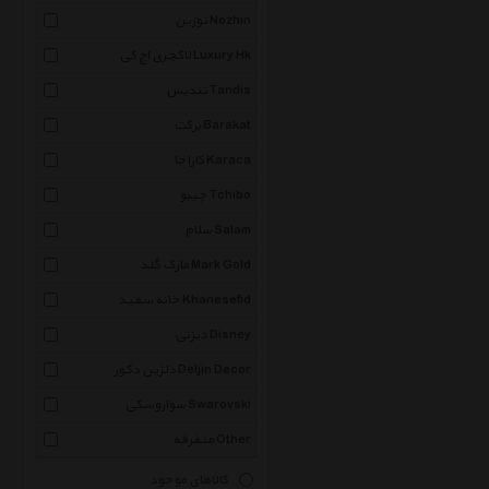
نوژین Nozhin
لاکچری اچ کی Luxury Hk
تندیس Tandis
برکت Barakat
کاراجا Karaca
چیبو Tchibo
سلام Salam
مارک گلد Mark Gold
خانه سفید Khanesefid
دیزنی Disney
دلژین دکور Deljin Decor
سواروسکی Swarovski
متفرقه Other
کالاهای موجود