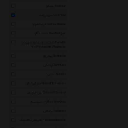
بنیکو Benico
سی پرشیا Cpersia
درسا هوم Dorsa Home
دست نگار Dastnegar
تندیس و پیکره شهریار Tandis
Va Peykareh Shahriar
برتاریو Bertario
آرت کن Art Kan
ثمین Samin
هنر ایرانیان Honar E Iranian
گالری جاوید Javid Gallery
راد سیستم Rad System
یادمان Yadman
پاتریس کلاسیک Patriseclassic