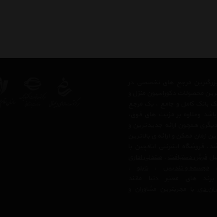
ز بزرگترین مرجع های تخصصی در
ترین محصولات دکوراسیون منزل و
 یک بانک کامل و جامع ، یک مرجع
 باشد وعلاوه بر مزیت های فوق،
دیگری همچون ارائه جدیدترین و
ن زمان ممکن و ارائه ی بالاترین
 فروشگاه اینترنتی اتاقچین با
بیل
فرش دستبافت
،
صندلی اداری
مجسمه و تندیس
،
تابلو
،
رند های معتبر دنیا مانند
ان دی
با مجربترین مشاوران و