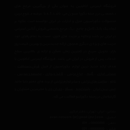
فروشگاه اینترنتی اتاقچین به عنوان یکی از بزرگترین مرجع های
تخصصی در زمینه دکوراسیون می باشد که با عرضه متنوع ترین
محصولات دکوراسیون منزل و ادارات در ایران توانسته است علاوه بر
ایجاد یک بانک کامل و جامع ، یک مرجع تخصصی فروش آنلاین اینترنتی
در ایران نیز باشد وعلاوه بر مزیت های فوق، نسبت به تمام رقبای خود
مزیت های ویژه ی دیگری همچون ارائه جدیدترین و بهترین قیمت روز
بازار، تحویل سریع در کمترین زمان ممکن و ارائه ی بالاترین سطح
خدمات پس از فروش در ایران می باشد. فروشگاه اینترنتی اتاقچین با
هدف ارائه جدید ترین لوازم دکوراسیون از قبیل
فرش دستبافت
،
صندلی اداری
،
گلیم
،
چراغ تزئینی
،
کاغذ دیواری
،
مجسمه و تندیس
،
تابلو
،
ساعت های تزئینی
و
سایر لوازم تزئینی
از برند های معتبر دنیا مانند
چینی زرین ایران
،
پاشاباغچه
،
سیکو
،
دی ان دی
با مجربترین مشاوران و
کارشناسان در زمینه دکوراتیو فعالیت می کند.
نشانی : ایران، تهران، دفتر مرکزی
ایمیل :
avan.network {at} gmail {dot} com
تلفن :
021 - 00000000
فکس :
021 - 00000000