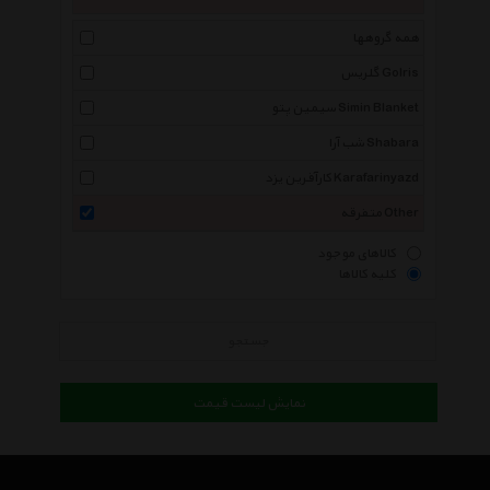
همه گروهها
گلریس Golris
سیمین پتو Simin Blanket
شب آرا Shabara
کارآفرین یزد Karafarinyazd
متفرقه Other
کالاهای موجود
کلیه کالاها
جستجو
نمایش لیست قیمت