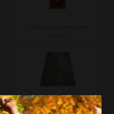
روفرشی مدل زرشکی طرح فرش
تماس بگیرید
روفرشی ابریشمی 6 متری ایلیا مدل گردویی
موجود نیست