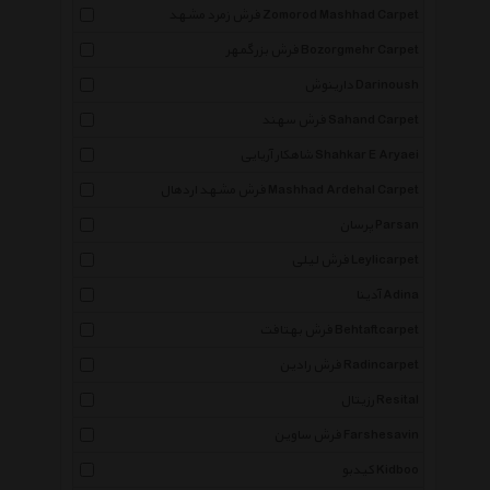
فرش زمرد مشهد Zomorod Mashhad Carpet
فرش بزرگمهر Bozorgmehr Carpet
دارینوش Darinoush
فرش سهند Sahand Carpet
شاهکار آریایی Shahkar E Aryaei
فرش مشهد اردهال Mashhad Ardehal Carpet
پرسان Parsan
فرش لیلی Leylicarpet
آدینا Adina
فرش بهتافت Behtaftcarpet
فرش رادین Radincarpet
رزیتال Resital
فرش ساوین Farshesavin
کیدبو Kidboo