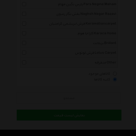
پارس نگین مهام Pars Negine Maham
نقش نگار رضوی Naghsh Negar Razavi
فرش ابریشمی کرامتیان Keramatiancarpet
کاراجا هوم Karaca Home
بریلانت Brillant
فرش لوتوس Lotus Carpet
متفرقه Other
کالاهای موجود
کلیه کالاها
جستجو
نمایش لیست قیمت