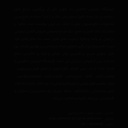
فروشگاه اینترنتی اتاقچین به عنوان یکی از بزرگترین مرجع های
تخصصی در زمینه دکوراسیون می باشد که با عرضه متنوع ترین
محصولات دکوراسیون منزل و ادارات در ایران توانسته است علاوه بر
ایجاد یک بانک کامل و جامع ، یک مرجع تخصصی فروش آنلاین اینترنتی
در ایران نیز باشد وعلاوه بر مزیت های فوق، نسبت به تمام رقبای خود
مزیت های ویژه ی دیگری همچون ارائه جدیدترین و بهترین قیمت روز
بازار، تحویل سریع در کمترین زمان ممکن و ارائه ی بالاترین سطح
خدمات پس از فروش در ایران می باشد. فروشگاه اینترنتی اتاقچین با
هدف ارائه جدید ترین لوازم دکوراسیون از قبیل
فرش دستبافت
،
صندلی اداری
،
گلیم
،
چراغ تزئینی
،
کاغذ دیواری
،
مجسمه و تندیس
،
تابلو
،
ساعت های تزئینی
و
سایر لوازم تزئینی
از برند های معتبر دنیا مانند
چینی زرین ایران
،
پاشاباغچه
،
سیکو
،
دی ان دی
با مجربترین مشاوران و
کارشناسان در زمینه دکوراتیو فعالیت می کند.
نشانی : ایران، تهران، دفتر مرکزی
ایمیل :
avan.network {at} gmail {dot} com
تلفن :
021 - 00000000