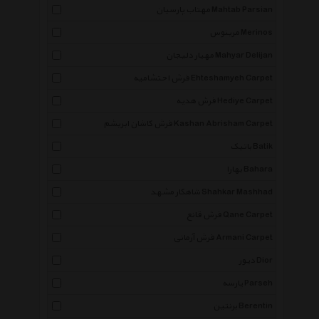
مهتاب پارسیان Mahtab Parsian
مرینوس Merinos
مهیار دلیجان Mahyar Delijan
فرش احتشامیه Ehteshamyeh Carpet
فرش هدیه Hediye Carpet
فرش کاشان ابریشم Kashan Abrisham Carpet
باتیک Batik
بهارا Bahara
شاهکار مشهد Shahkar Mashhad
فرش قانع Qane Carpet
فرش آرمانی Armani Carpet
دیور Dior
پارسه Parseh
برنتین Berentin