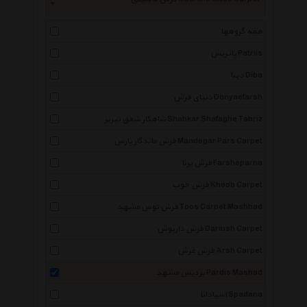
همه گروهها
پاتریس Patriis
دیبا Diba
دنیای فرش Donyaefarsh
شاهکار شفق تبریز Shahkar Shafaghe Tabriz
فرش ماندگار پارس Mandegar Pars Carpet
فرش پرنا Farsheparna
فرش خوب Khoob Carpet
فرش توس مشهد Toos Carpet Mashhad
فرش داریوش Dariush Carpet
فرش عرش Arsh Carpet
پردیس مشهد Pardis Mashad
اسپادانا Spadana