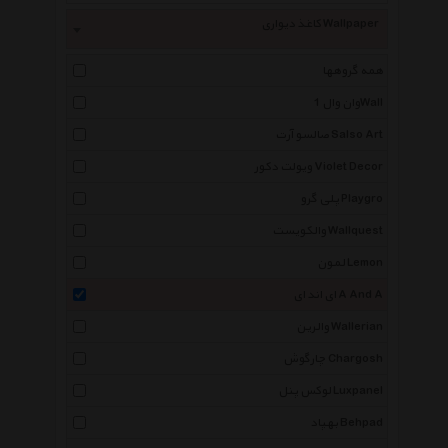
کاغذ دیواری Wallpaper
همه گروهها
وان وال 1Wall
صالسو آرت Salso Art
ویولت دکور Violet Decor
پلی گرو Playgro
والکویست Wallquest
لمون Lemon
ای اند ای A And A
والرین Wallerian
چارگوش Chargosh
لوکس پنل Luxpanel
بهپاد Behpad