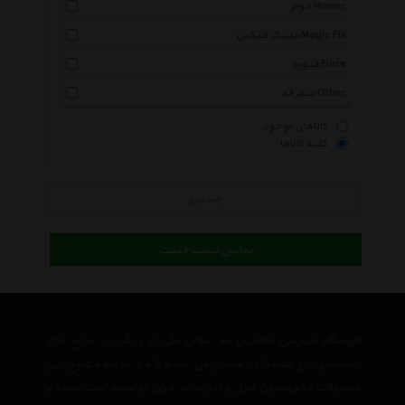
حومر Homer
مجیک فیکس Magic Fix
فیوره Fiore
متفرقه Other
کالاهای موجود
کلیه کالاها
جستجو
نمایش لیست قیمت
فروشگاه اینترنتی اتاقچین به عنوان یکی از بزرگترین مرجع های
تخصصی در زمینه دکوراسیون می باشد که با عرضه متنوع ترین
محصولات دکوراسیون منزل و ادارات در ایران توانسته است علاوه بر