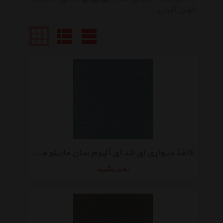
خوش آمدید
کاغذ دیواری ای اند ای آلبوم سان مارینو مدل SM40210
تماس بگیرید