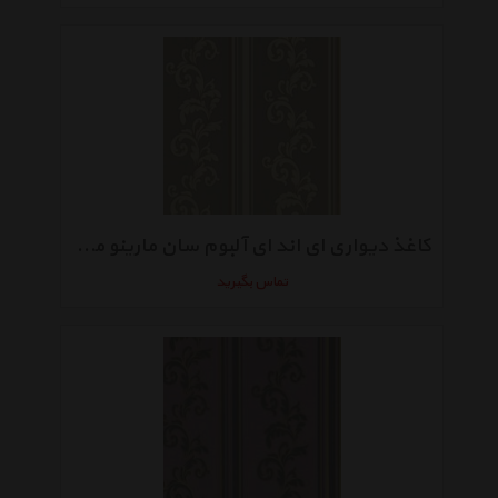
کاغذ دیواری ای اند ای آلبوم سان مارینو مدل SM70110
تماس بگیرید