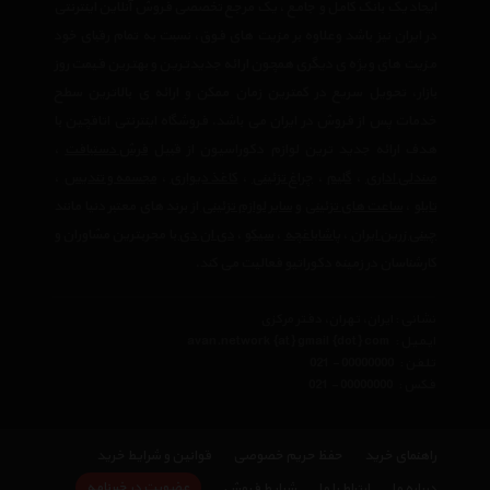
ایجاد یک بانک کامل و جامع ، یک مرجع تخصصی فروش آنلاین اینترنتی
در ایران نیز باشد وعلاوه بر مزیت های فوق، نسبت به تمام رقبای خود
مزیت های ویژه ی دیگری همچون ارائه جدیدترین و بهترین قیمت روز
بازار، تحویل سریع در کمترین زمان ممکن و ارائه ی بالاترین سطح
خدمات پس از فروش در ایران می باشد. فروشگاه اینترنتی اتاقچین با
هدف ارائه جدید ترین لوازم دکوراسیون از قبیل
فرش دستبافت
،
صندلی اداری
،
گلیم
،
چراغ تزئینی
،
کاغذ دیواری
،
مجسمه و تندیس
،
تابلو
،
ساعت های تزئینی
و
سایر لوازم تزئینی
از برند های معتبر دنیا مانند
چینی زرین ایران
،
پاشاباغچه
،
سیکو
،
دی ان دی
با مجربترین مشاوران و
کارشناسان در زمینه دکوراتیو فعالیت می کند.
نشانی : ایران، تهران، دفتر مرکزی
ایمیل :
avan.network {at} gmail {dot} com
تلفن :
021 - 00000000
فکس :
021 - 00000000
راهنمای خرید
حفظ حریم خصوصی
قوانین و شرایط خرید
عضویت در خبرنامه
درباره ما
ارتباط با ما
شرایط فروش