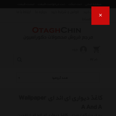
صفحه اصلی
ثبت تیکت
ثبت درخواست قیمت
لیست قیمت
راهنمای خرید
قوانین و شرایط خرید
درباره ما
ارتباط با ما
×
فروش اقساط
ورود
همه گروهها
کاغذ دیواری ای اند ای Wallpaper
A And A
به فروشگاه اینترنتی
کاغذ دیواری ای اند ای
اتاقچین