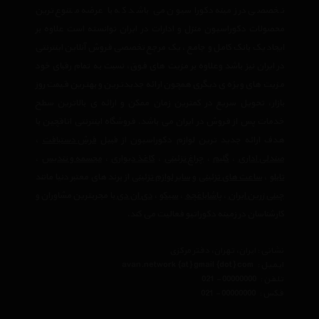
تخصصی در زمینه دکوراسیون می باشد که با عرضه متنوع ترین
محصولات دکوراسیون منزل و ادارات در ایران توانسته است علاوه بر
ایجاد یک بانک کامل و جامع ، یک مرجع تخصصی فروش آنلاین اینترنتی
در ایران نیز باشد وعلاوه بر مزیت های فوق، نسبت به تمام رقبای خود
مزیت های ویژه ی دیگری همچون ارائه جدیدترین و بهترین قیمت روز
بازار، تحویل سریع در کمترین زمان ممکن و ارائه ی بالاترین سطح
خدمات پس از فروش در ایران می باشد. فروشگاه اینترنتی اتاقچین با
هدف ارائه جدید ترین لوازم دکوراسیون از قبیل
فرش دستبافت
،
صندلی اداری
،
گلیم
،
چراغ تزئینی
،
کاغذ دیواری
،
مجسمه و تندیس
،
تابلو
،
ساعت های تزئینی
و
سایر لوازم تزئینی
از برند های معتبر دنیا مانند
چینی زرین ایران
،
پاشاباغچه
،
سیکو
،
دی ان دی
با مجربترین مشاوران و
کارشناسان در زمینه دکوراتیو فعالیت می کند.
نشانی : ایران، تهران، دفتر مرکزی
ایمیل :
avan.network {at} gmail {dot} com
تلفن :
021 - 00000000
فکس :
021 - 00000000