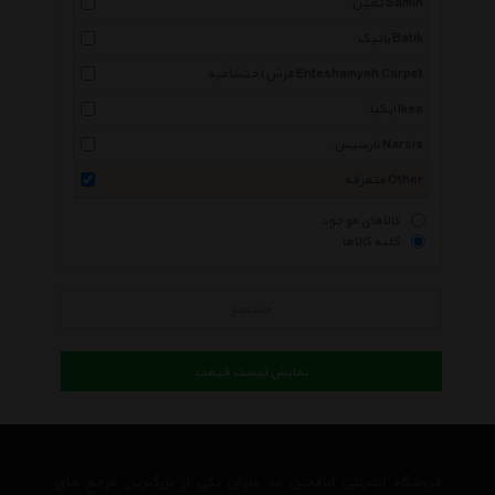
ثمین Samin
باتیک Batik
فرش احتشامیه Ehteshamyeh Carpet
ایکیا Ikea
نارسیس Narsis
متفرقه Other
کالاهای موجود
کلیه کالاها
جستجو
نمایش لیست قیمت
فروشگاه اینترنتی اتاقچین به عنوان یکی از بزرگترین مرجع های