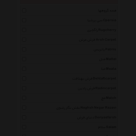
همه گروهها
سی پرشیا Cpersia
راگچری Rugcherry
فرش عرش Arsh Carpet
پاتریس Patriis
متل Mattel
متا Maata
فرش بهتافت Behtaftcarpet
فرش رادین Radincarpet
مچ Match
نقش نگار رضوی Naghsh Negar Razavi
دنیای فرش Donyaefarsh
سلام Salam