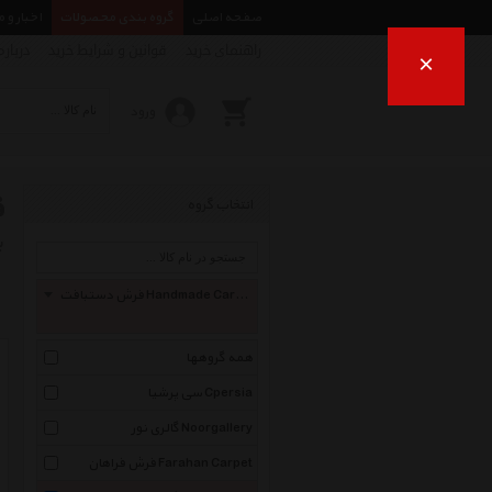
صفحه اصلی
گروه بندی محصولات
اخبار و 
راهنمای خرید
قوانین و شرایط خرید
درباره
×
ورود
ف
انتخاب گروه
ب
فرش دستبافت Handmade Carpet
همه گروهها
سی پرشیا Cpersia
گالری نور Noorgallery
فرش فراهان Farahan Carpet