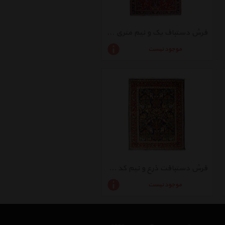
فرش دستباف یک و نیم متری راگچری کد BA10552
موجود نیست
فرش دستبافت ذرع و نیم کد BA9460
موجود نیست