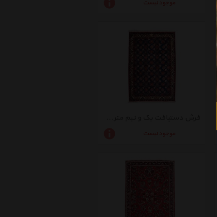
موجود نیست
فرش دستبافت یک و نیم متری راگچری کد BA10692
موجود نیست