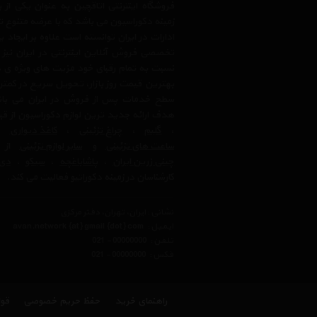
فروشگاه اینترنتی اتاقچین به عنوان یکی ا
زمینه دکوراسیون می باشد که با عرضه متنوع 
ادارات در ایران توانسته است علاوه بر ایجاد
تخصصی فروش آنلاین اینترنتی در ایران نیز
نسبت به تمام رقبای خود مزیت های ویژه ی 
بهترین قیمت روز بازار، تحویل سریع در کمتری
سطح خدمات پس از فروش در ایران می باشد.
هدف ارائه جدید ترین لوازم دکوراسیون از ق
،
گلیم
،
چراغ تزئینی
،
کاغذ دیواری
،
ساعت های تزئینی
و
سایر لوازم تزئینی
از ب
چینی زرین ایران
،
پاشاباغچه
،
سیکو
،
دی 
کارشناسان در زمینه دکوراتیو فعالیت می کند.
نشانی : ایران، تهران، دفتر مرکزی
ایمیل :
avan.network {at} gmail {dot} com
تلفن :
021 - 00000000
فکس :
021 - 00000000
راهنمای خرید
حفظ حریم خصوصی
قوا