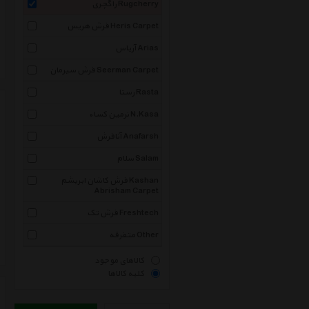
راگچری Rugcherry
فرش هریس Heris Carpet
آریاس Arias
فرش سیرمان Seerman Carpet
رستا Rasta
نرمین کساء N.Kasa
آنافرش Anafarsh
سلام Salam
فرش کاشان ابریشم Kashan
Abrisham Carpet
فرش تک Freshtech
متفرقه Other
کالاهای موجود
کلیه کالاها