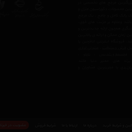
ز بزرگترین مرجع های تخصصی در
ترین محصولات دکوراسیون منزل و
 یک بانک کامل و جامع ، یک مرجع
 باشد وعلاوه بر مزیت های فوق،
دیگری همچون ارائه جدیدترین و
ن زمان ممکن و ارائه ی بالاترین
 فروشگاه اینترنتی اتاقچین با
بیل
فرش دستبافت
،
صندلی اداری
مجسمه و تندیس
،
تابلو
،
رند های معتبر دنیا مانند
ان دی
با مجربترین مشاوران و
عضویت در خبرنا
نین و شرایط خرید
درباره ما
ارتباط با ما
شرایط فروش