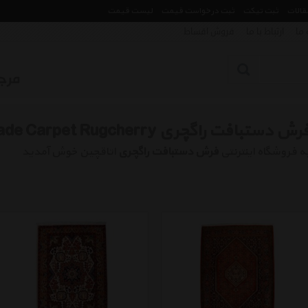
مقالات
ثبت تیکت
ثبت درخواست قیمت
لیست قیمت
 ما
ارتباط با ما
فروش اقساط
رش دستبافت راگچری Handmade Carpet Rugcherry
ه فروشگاه اینترنتی
فرش دستبافت راگچری
اتاقچین خوش آمدید