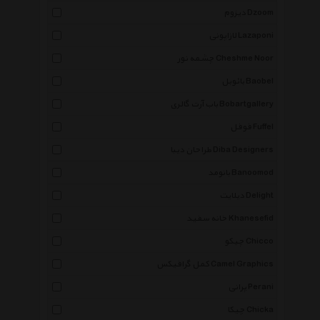
دیزوم Dzoom
لازاپونی Lazaponi
چشمه نور Cheshme Noor
بائوبل Baobel
باب آرت گالری Bobartgallery
فوفل Fuffel
طراحان دیبا Diba Designers
بانومد Banoomod
دیلایت Delight
خانه سفید Khanesefid
چیکو Chicco
کمل گرافیکس Camel Graphics
پرانی Perani
چیکا Chicka