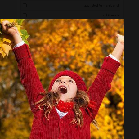
آرمان لند Arman Land
گره Gereh
پالیز Paliz
راد سیستم Rad System
ژینورا Gynura
اجیزیا Egizia
شانا آرت Shanaart
ویزدم Wisdom
اس بی فمیلی Sbfamily
پاتریس کلاسیک Patriseclassic
اهورا Ahura
میکا Mika
تیدا Tida
مادام کوکو Madame Coco