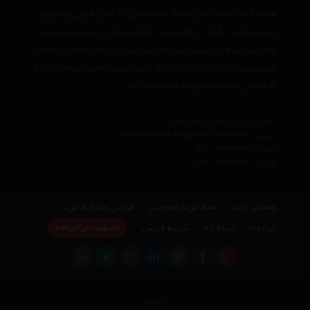
هدف ارائه جدید ترین لوازم دکوراسیون از قبیل
فرش دستبافت
،
صندلی اداری
،
گلیم
،
چراغ تزئینی
،
کاغذ دیواری
،
مجسمه و تندیس
،
تابلو
،
ساعت های تزئینی
و
سایر لوازم تزئینی
از برند های معتبر دنیا مانند
چینی زرین ایران
،
پاشاباغچه
،
سیکو
،
دی ان دی
با مجربترین مشاوران و
کارشناسان در زمینه دکوراتیو فعالیت می کند.
نشانی : ایران، تهران، دفتر مرکزی
ایمیل :
avan.network {at} gmail {dot} com
تلفن :
021 - 00000000
فکس :
021 - 00000000
راهنمای خرید
حفظ حریم خصوصی
قوانین و شرایط خرید
عضویت در خبرنامه
درباره ما
ارتباط با ما
شرایط فروش
اتاقچین