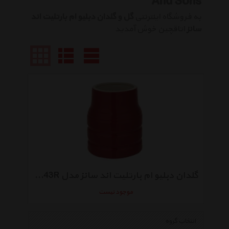
And Sons
به فروشگاه اینترنتی
گل و گلدان دبلیو ام بارتلیت اند
سانز
اتاقچین خوش آمدید
گلدان دبلیو ام بارتلیت اند سانز مدل T343R
موجود نیست
انتخاب گروه