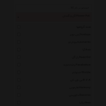
گل و گلدان Flower Pot
همه گروهها
آیس تویز Icetoys
لیوناردو Leonardo
آزا Asa
راز گل Raaz Gol
پاشاباغچه Pasabahce
اشتولتز Stolzle
بی.وی.کی B.V.K
هارمونی Harmony
دکورینی Decorini
ایکیا Ikea