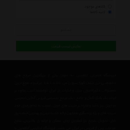
کالاهای موجود
کلیه کالاها
جستجو
نمایش لیست قیمت
فروشگاه اینترنتی اتاقچین به عنوان یکی از بزرگترین مرجع های
تخصصی در زمینه دکوراسیون می باشد که با عرضه متنوع ترین
محصولات دکوراسیون منزل و ادارات در ایران توانسته است علاوه بر
ایجاد یک بانک کامل و جامع ، یک مرجع تخصصی فروش آنلاین اینترنتی
در ایران نیز باشد وعلاوه بر مزیت های فوق، نسبت به تمام رقبای خود
مزیت های ویژه ی دیگری همچون ارائه جدیدترین و بهترین قیمت روز
بازار، تحویل سریع در کمترین زمان ممکن و ارائه ی بالاترین سطح
خدمات پس از فروش در ایران می باشد. فروشگاه اینترنتی اتاقچین با