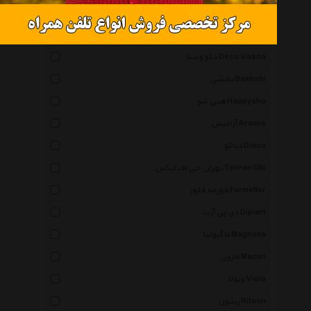
وینزو Vinzo
تی دار T.Daar
دکو وسنا Deco Vasna
بخشی Bakhshi
هپی شو Happysho
آرامیس Aramis
دیاکو Diaco
تهران جی اف ایکس Tehran Gfx
فورمه فلور Formeflor
دی پی آرت Dipiart
ماگنولیا Magnolia
مازون Mazon
ویولا Viola
ریتون Ritoon