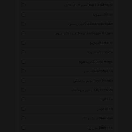
هوم اند استایل Home And Style
سیلویا Silvia
گلباران سبز Golbarane Sabz
نقش نگار رضوی Naghsh Negar Razavi
برتاریو Bertario
سانتوزا Suntoza
درسا هوم Dorsa Home
ناخمن Nachtmann
تویو ساساکی Toyo Sasaki
کی جی پروداکت Kj Product
رزا Rosa
عرش Arsh
شیک و تک Shikotak
سان رز Sunrose