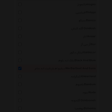
لمونژ Limoges
فیلیپی Philippi
بنیکو Benico
گلد کیش Goldkish
انار Anaar
آر سی آر Rcr
ایتال دکور Italdecor
بلک اند بلوم Black And Blum
دبلیو ام بارتلیت اند سانز Wm Bartleet And Sons
کیکرلند Kikkerland
بامبوم Bambum
نیود Nude
گلدونه Goldooneh
بوهمیا Bohemia