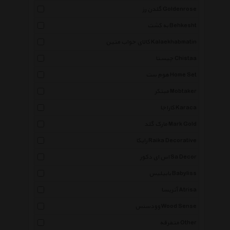
گلدن رز Goldenrose
به کشت Behkesht
کالای خواب متین Kalaekhabmatin
چیستا Chistaa
هوم ست Home Set
مبتکر Mobtaker
کاراجا Karaca
مارک گلد Mark Gold
رایکا Raika Decorative
اس ای دکور Sa Decor
بابیلیس Babyliss
آتریسا Atrisa
وودسنس Wood Sense
متفرقه Other