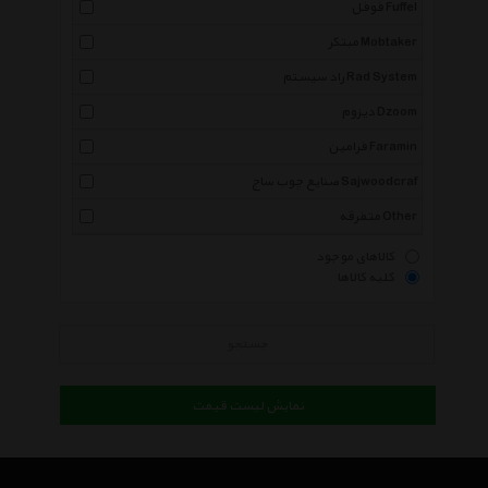
فوفل Fuffel
مبتکر Mobtaker
راد سیستم Rad System
دیزوم Dzoom
فرامین Faramin
صنایع چوب ساج Sajwoodcraf
متفرقه Other
کالاهای موجود
کلیه کالاها
جستجو
نمایش لیست قیمت