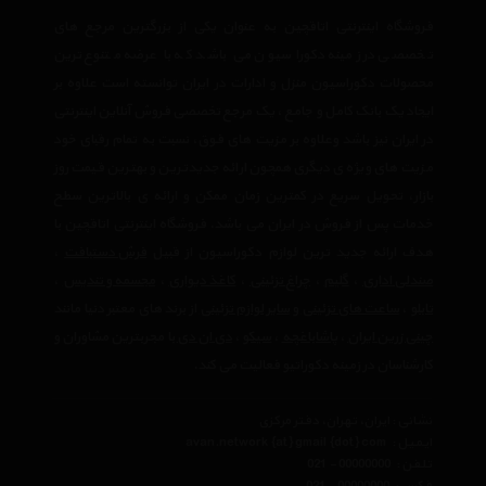
فروشگاه اینترنتی اتاقچین به عنوان یکی از بزرگترین مرجع های
تخصصی در زمینه دکوراسیون می باشد که با عرضه متنوع ترین
محصولات دکوراسیون منزل و ادارات در ایران توانسته است علاوه بر
ایجاد یک بانک کامل و جامع ، یک مرجع تخصصی فروش آنلاین اینترنتی
در ایران نیز باشد وعلاوه بر مزیت های فوق، نسبت به تمام رقبای خود
مزیت های ویژه ی دیگری همچون ارائه جدیدترین و بهترین قیمت روز
بازار، تحویل سریع در کمترین زمان ممکن و ارائه ی بالاترین سطح
خدمات پس از فروش در ایران می باشد. فروشگاه اینترنتی اتاقچین با
هدف ارائه جدید ترین لوازم دکوراسیون از قبیل
فرش دستبافت
،
صندلی اداری
،
گلیم
،
چراغ تزئینی
،
کاغذ دیواری
،
مجسمه و تندیس
،
تابلو
،
ساعت های تزئینی
و
سایر لوازم تزئینی
از برند های معتبر دنیا مانند
چینی زرین ایران
،
پاشاباغچه
،
سیکو
،
دی ان دی
با مجربترین مشاوران و
کارشناسان در زمینه دکوراتیو فعالیت می کند.
نشانی : ایران، تهران، دفتر مرکزی
ایمیل :
avan.network {at} gmail {dot} com
تلفن :
021 - 00000000