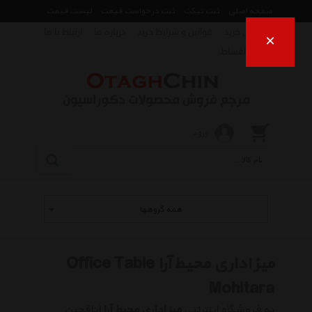
صفحه اصلی
ثبت تیکت
ثبت درخواست قیمت
لیست قیمت
راهنمای خرید
قوانین و شرایط خرید
درباره ما
ارتباط با ما
×
فروش اقساط
ورود
همه گروهها
میز اداری محیط آرا Office Table
Mohitara
به فروشگاه اینترنتی
میز اداری محیط آرا
اتاقچین