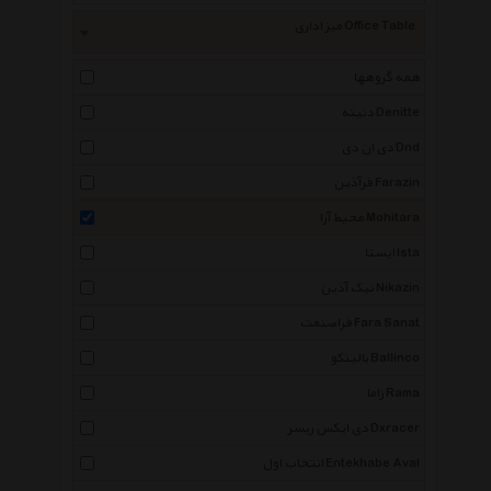
میز اداری Office Table
همه گروهها
دنیته Denitte
دی ان دی Dnd
فرآذین Farazin
محیط آرا Mohitara
ایستا Ista
نیک آذین Nikazin
فراصنعت Fara Sanat
بالینکو Ballinco
راما Rama
دی ایکس ریسر Dxracer
انتخاب اول Entekhabe Aval