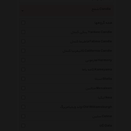
شمع Candle
همه گروهها
ینکی کندل Yankee Candle
فاطیما کندل Fatima Candle
کالیفرنیا کندل California Candle
هارمونی Harmony
کامه یاما Kameyama
استلا Stella
مثالین Mesaleen
ایکیا Ikea
اولد ویلیامزبرگ Old Williamsburgh
سلین Celine
گالا Gala