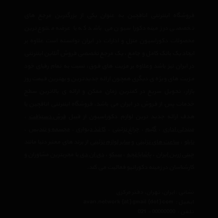
فروشگاه اینترنتی اتاقچین به عنوان یکی از بزرگترین مرجع های
تخصصی در زمینه دکوراسیون می باشد که با عرضه متنوع ترین
محصولات دکوراسیون منزل و ادارات در ایران توانسته است علاوه بر
ایجاد یک بانک کامل و جامع ، یک مرجع تخصصی فروش آنلاین اینترنتی
در ایران نیز باشد وعلاوه بر مزیت های فوق، نسبت به تمام رقبای خود
مزیت های ویژه ی دیگری همچون ارائه جدیدترین و بهترین قیمت روز
بازار، تحویل سریع در کمترین زمان ممکن و ارائه ی بالاترین سطح
خدمات پس از فروش در ایران می باشد. فروشگاه اینترنتی اتاقچین با
هدف ارائه جدید ترین لوازم دکوراسیون از قبیل
فرش دستبافت
،
صندلی اداری
،
گلیم
،
چراغ تزئینی
،
کاغذ دیواری
،
مجسمه و تندیس
،
تابلو
،
ساعت های تزئینی
و
سایر لوازم تزئینی
از برند های معتبر دنیا مانند
چینی زرین ایران
،
پاشاباغچه
،
سیکو
،
دی ان دی
با مجربترین مشاوران و
کارشناسان در زمینه دکوراتیو فعالیت می کند.
نشانی : ایران، تهران، دفتر مرکزی
ایمیل :
avan.network {at} gmail {dot} com
تلفن :
021 - 00000000