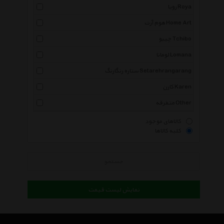
رویا Roya
هوم آرت Home Art
چیبو Tchibo
لومانا Lomana
ستاره رنگارنگ Setarehrangarang
کارن Karen
متفرقه Other
کالاهای موجود
کلیه کالاها
جستجو
نمایش لیست قیمت