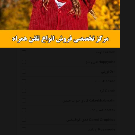
گالری شمع روشنا Roshanacandlegallery
سی بی ام Cbm
شمع آروما Aromacandle
وینزو Vinzo
رویال پک Royal Pack
ترمه Termeh
هپی شو Happysho
اورلی Orli
برساد Barsad
گره Gereh
کالای خواب متین Kalaekhabmatin
سورتک Soortak
کمل گرافیکس Camel Graphics
رویامد Royamode