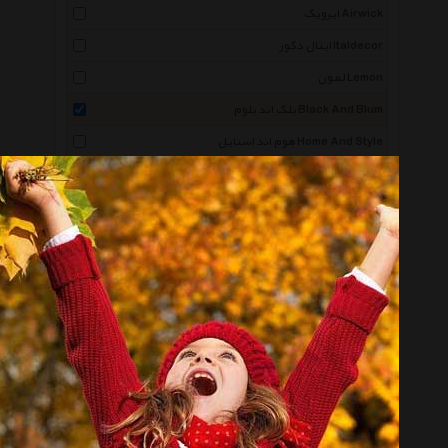
ایرویک Airwick
ایتال دکور Italdecor
لمون Lemon
بلک اند بلوم Black And Blum
هوم اند استایل Home And Style
آروشا Arosha
هاوس هولد Household
خانواده باهوش من Mysmartfamily
شمع مینا Mina Candles
درسا هوم Dorsa Home
هونیا Hoonya
آرمان لند Arman Land
افروز Afrouz
شانا Shana