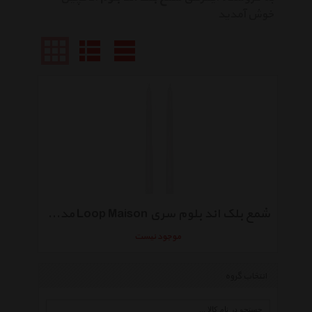
خوش آمدید
شمع بلک اند بلوم سری Loop Maison مدل 2X White - بسته 2 عددی
موجود نیست
انتخاب گروه