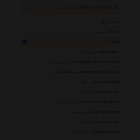
فرش ماشینی Machine Made Carpet
همه گروهها
پاتریس Patriis
دیبا Diba
دنیای فرش Donyaefarsh
شاهکار شفق تبریز Shahkar Shafaghe Tabriz
فرش ماندگار پارس Mandegar Pars Carpet
فرش پرنا Farsheparna
فرش خوب Khoob Carpet
فرش توس مشهد Toos Carpet Mashhad
فرش داریوش Dariush Carpet
فرش عرش Arsh Carpet
پردیس مشهد Pardis Mashad