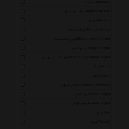
اسپادانا Spadana
مهتاب پارسیان Mahtab Parsian
مرینوس Merinos
مهیار دلیجان Mahyar Delijan
فرش احتشامیه Ehteshamyeh Carpet
فرش هدیه Hediye Carpet
فرش کاشان ابریشم Kashan Abrisham Carpet
باتیک Batik
بهارا Bahara
شاهکار مشهد Shahkar Mashhad
فرش قانع Qane Carpet
فرش آرمانی Armani Carpet
دیور Dior
پارسه Parseh