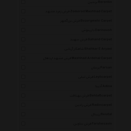
برنتین Berentin
فرش زمرد مشهد Zomorod Mashhad Carpet
فرش بزرگمهر Bozorgmehr Carpet
دارینوش Darinoush
فرش سهند Sahand Carpet
شاهکار آریایی Shahkar E Aryaei
فرش مشهد اردهال Mashhad Ardehal Carpet
پرسان Parsan
فرش لیلی Leylicarpet
آدینا Adina
فرش بهتافت Behtaftcarpet
فرش رادین Radincarpet
رزیتال Resital
فرش ساوین Farshesavin