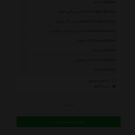
کیدبو Kidboo
پارس نگین مهام Pars Negine Maham
نقش نگار رضوی Naghsh Negar Razavi
فرش ابریشمی کرامتیان Keramatiancarpet
کاراجا هوم Karaca Home
بریلانت Brillant
فرش لوتوس Lotus Carpet
متفرقه Other
کالاهای موجود
کلیه کالاها
جستجو
نمایش لیست قیمت