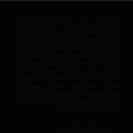
فروشگاه اینترنتی اتاقچین به عنوان یکی از بزرگترین مرجع های
تخصصی در زمینه دکوراسیون می باشد که با عرضه متنوع ترین
محصولات دکوراسیون منزل و ادارات در ایران توانسته است علاوه بر
ایجاد یک بانک کامل و جامع ، یک مرجع تخصصی فروش آنلاین اینترنتی
در ایران نیز باشد وعلاوه بر مزیت های فوق، نسبت به تمام رقبای خود
مزیت های ویژه ی دیگری همچون ارائه جدیدترین و بهترین قیمت روز
بازار، تحویل سریع در کمترین زمان ممکن و ارائه ی بالاترین سطح
خدمات پس از فروش در ایران می باشد. فروشگاه اینترنتی اتاقچین با
هدف ارائه جدید ترین لوازم دکوراسیون از قبیل
فرش دستبافت
،
صندلی اداری
،
گلیم
،
چراغ تزئینی
،
کاغذ دیواری
،
مجسمه و تندیس
،
تابلو
،
ساعت های تزئینی
و
سایر لوازم تزئینی
از برند های معتبر دنیا مانند
چینی زرین ایران
،
پاشاباغچه
،
سیکو
،
دی ان دی
با مجربترین مشاوران و
کارشناسان در زمینه دکوراتیو فعالیت می کند.
نشانی : ایران، تهران، دفتر مرکزی
ایمیل :
avan.network {at} gmail {dot} com