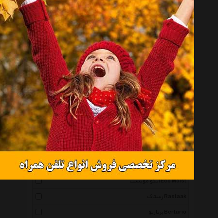
میز جلومبلی Front Furniture Table
همه گروهها
دی ان دی Dnd
نظری Nazari
فرآذین Farazin
نیک آذین Nikazin
نیلپر Nilper
ایکیا Ikea
پرووال Prowall
چشمه نور Cheshme Noor
ایکو مویست Eco Moist
رستاک Rastaak
برتاریو Bertario