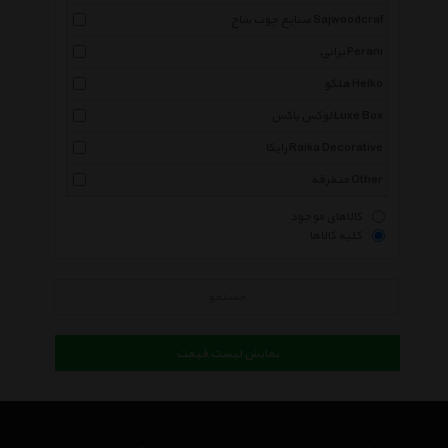
صنایع چوب ساج Sajwoodcraf
پرانی Perani
هلکو Helko
لوکس باکس Luxe Box
رایکا Raika Decorative
متفرقه Other
کالاهای موجود
کلیه کالاها
جستجو
نمایش لیست قیمت