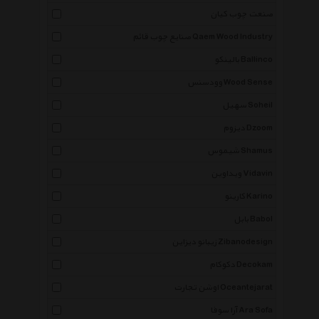
صنعت چوب کیان
صنایع چوب قائم Qaem Wood Industry
بالینکو Ballinco
وودسنس Wood Sense
سهیل Soheil
دیزوم Dzoom
شیموس Shamus
ویداوین Vidavin
کارینو Karino
بابل Babol
زیبانو دیزاین Zibanodesign
دکوکام Decokam
اوشن تجارت Oceantejarat
آرا سوفا Ara Sofa