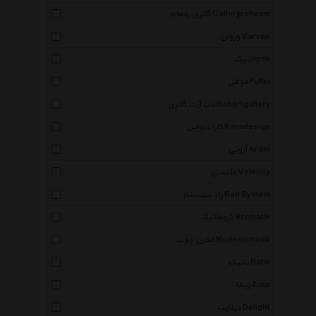
گالری روهام Galleryrohaam
وروان Varvan
ایپک Ipek
فوفل Fuffel
باب آرت گالری Bobartgallery
کارا دیزاین Karadesign
آرونی Aroni
ولنسی Velency
راد سیستم Rad System
کروماتیک Kromatik
مدرن چوب Modernchoob
باتیک Batik
زیما Zima
دیلایت Delight