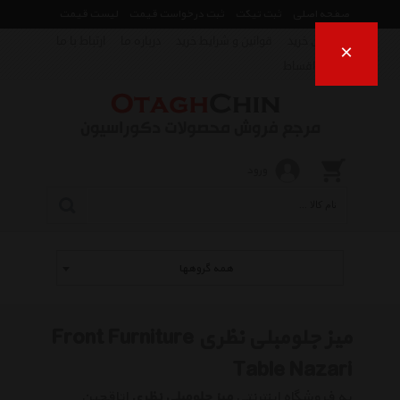
صفحه اصلی
ثبت تیکت
ثبت درخواست قیمت
لیست قیمت
راهنمای خرید
قوانین و شرایط خرید
درباره ما
ارتباط با ما
×
فروش اقساط
ورود
همه گروهها
میز جلومبلی نظری Front Furniture
Table Nazari
به فروشگاه اینترنتی
میز جلومبلی نظری
اتاقچین