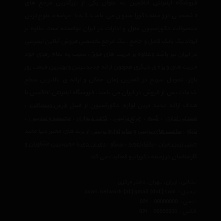
فروشگاه اینترنتی اتاقچین به عنوان یکی از بزرگترین مرجع های
تخصصی در زمینه دکوراسیون می باشد که با عرضه متنوع ترین
محصولات دکوراسیون منزل و ادارات در ایران توانسته است علاوه بر
ایجاد یک بانک کامل و جامع ، یک مرجع تخصصی فروش آنلاین اینترنتی
در ایران نیز باشد وعلاوه بر مزیت های فوق، نسبت به تمام رقبای خود
مزیت های ویژه ی دیگری همچون ارائه جدیدترین و بهترین قیمت روز
بازار، تحویل سریع در کمترین زمان ممکن و ارائه ی بالاترین سطح
خدمات پس از فروش در ایران می باشد. فروشگاه اینترنتی اتاقچین با
هدف ارائه جدید ترین لوازم دکوراسیون از قبیل
فرش دستبافت
،
صندلی اداری
،
گلیم
،
چراغ تزئینی
،
کاغذ دیواری
،
مجسمه و تندیس
،
تابلو
،
ساعت های تزئینی
و
سایر لوازم تزئینی
از برند های معتبر دنیا مانند
چینی زرین ایران
،
پاشاباغچه
،
سیکو
،
دی ان دی
با مجربترین مشاوران و
کارشناسان در زمینه دکوراتیو فعالیت می کند.
نشانی : ایران، تهران، دفتر مرکزی
ایمیل :
avan.network {at} gmail {dot} com
تلفن :
021 - 00000000
فکس :
021 - 00000000