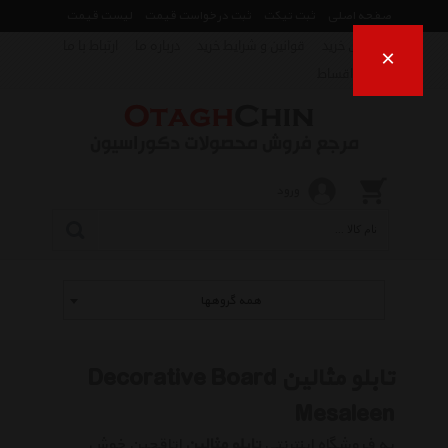
صفحه اصلی
ثبت تیکت
ثبت درخواست قیمت
لیست قیمت
راهنمای خرید
قوانین و شرایط خرید
درباره ما
ارتباط با ما
×
فروش اقساط
ورود
همه گروهها
تابلو مثالین Decorative Board
Mesaleen
به فروشگاه اینترنتی
تابلو مثالین
اتاقچین خوش