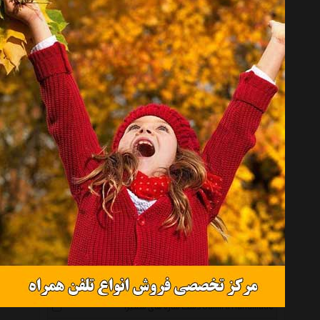
تندیس و پیکره شهریار Tandis Va Peykareh Shahriar
شیموس Shamus
کارا دیزاین Karadesign
سالی وان Sullivan
رنگارشاپ Rangarshop
هونیا Hoonya
گالری واو Vaavgallery
استار Star
گراسیپا Grasipa
آفتاب شب Aftabeshab
آرینا Arina
الون Alone
مین آرت Minart
دست سازه های سمیرا Samira Handmade