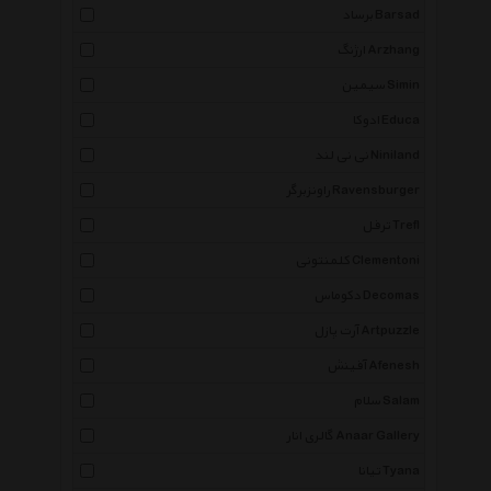
برساد Barsad
ارژنگ Arzhang
سیمین Simin
ادوکا Educa
نی نی لند Niniland
راونزبرگر Ravensburger
ترفل Trefl
کلمنتونی Clementoni
دکوماس Decomas
آرت پازل Artpuzzle
آفینش Afenesh
سلام Salam
گالری انار Anaar Gallery
تیانا Tyana