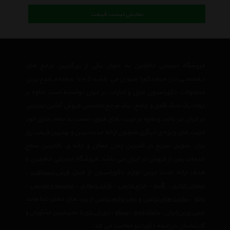
نمایش لیست قیمت
فروشگاه اینترنتی اتاقچین به عنوان یکی از بزرگترین مرجع های
تخصصی در زمینه دکوراسیون می باشد که با عرضه متنوع ترین
محصولات دکوراسیون منزل و ادارات در ایران توانسته است علاوه بر
ایجاد یک بانک کامل و جامع ، یک مرجع تخصصی فروش آنلاین اینترنتی
در ایران نیز باشد وعلاوه بر مزیت های فوق، نسبت به تمام رقبای خود
مزیت های ویژه ی دیگری همچون ارائه جدیدترین و بهترین قیمت روز
بازار، تحویل سریع در کمترین زمان ممکن و ارائه ی بالاترین سطح
خدمات پس از فروش در ایران می باشد. فروشگاه اینترنتی اتاقچین با
هدف ارائه جدید ترین لوازم دکوراسیون از قبیل
فرش دستبافت
،
صندلی اداری
،
گلیم
،
چراغ تزئینی
،
کاغذ دیواری
،
مجسمه و تندیس
،
تابلو
،
ساعت های تزئینی
و
سایر لوازم تزئینی
از برند های معتبر دنیا مانند
چینی زرین ایران
،
پاشاباغچه
،
سیکو
،
دی ان دی
با مجربترین مشاوران و
کارشناسان در زمینه دکوراتیو فعالیت می کند.