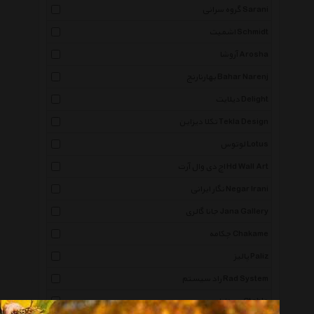
گروه سرانی Sarani
اشمیت Schmidt
آروشا Arosha
بهارنارنج Bahar Narenj
دیلایت Delight
تکلا دیزاین Tekla Design
لوتوس Lotus
اچ دی وال آرت Hd Wall Art
نگار ایرانی Negar Irani
جانا گالری Jana Gallery
چکامه Chakame
پالیز Paliz
راد سیستم Rad System
سیتابلو Ctablo