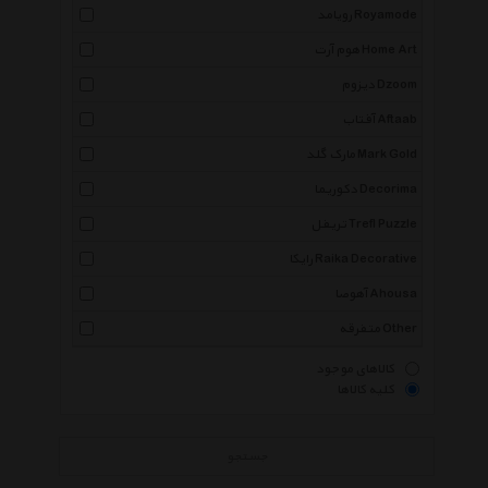
رویامد Royamode
هوم آرت Home Art
دیزوم Dzoom
آفتاب Aftaab
مارک گلد Mark Gold
دکوریما Decorima
تریفل Trefl Puzzle
رایکا Raika Decorative
آهوصا Ahousa
متفرقه Other
کالاهای موجود
کلیه کالاها
جستجو