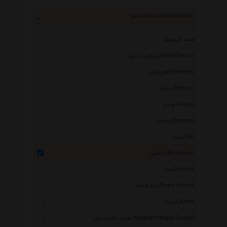
تابلو Decorative Board
همه گروهها
ویولت دکور Violet Decor
هارمونی Harmony
بنیکو Benico
وسپا Vespa
زرسام Zarsam
سیب Sib
مثالین Mesaleen
آمبرا Umbra
دکو وسنا Deco Vasna
باتیک Batik
نقش نگار رضوی Naghsh Negar Razavi