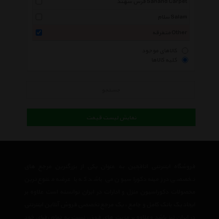
فرش سهند Sahand Carpet
سلام Salam
متفرقه Other
کالاهای موجود
کلیه کالاها
جستجو
نمایش لیست قیمت
فروشگاه اینترنتی اتاقچین به عنوان یکی از بزرگترین مرجع های
تخصصی در زمینه دکوراسیون می باشد که با عرضه متنوع ترین
محصولات دکوراسیون منزل و ادارات در ایران توانسته است علاوه بر
ایجاد یک بانک کامل و جامع ، یک مرجع تخصصی فروش آنلاین اینترنتی
در ایران نیز باشد وعلاوه بر مزیت های فوق، نسبت به تمام رقبای خود