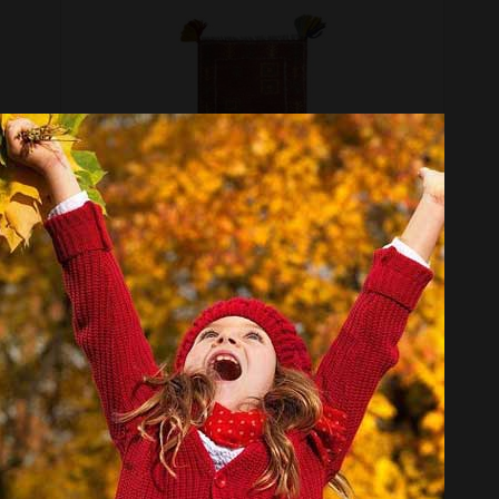
گبه دستباف سرزمین فرش کد GD9779
موجود نیست