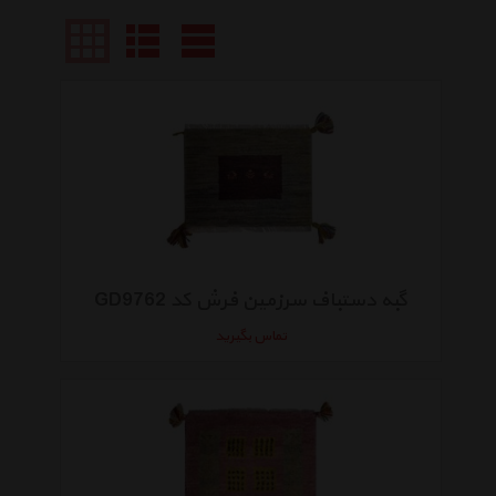
گبه دستباف سرزمین فرش کد GD9762
تماس بگیرید