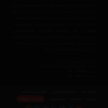
مزیت های ویژه ی دیگری همچون ارائه جدیدترین و بهترین قیمت روز
بازار، تحویل سریع در کمترین زمان ممکن و ارائه ی بالاترین سطح
خدمات پس از فروش در ایران می باشد. فروشگاه اینترنتی اتاقچین با
هدف ارائه جدید ترین لوازم دکوراسیون از قبیل
فرش دستبافت
،
صندلی اداری
،
گلیم
،
چراغ تزئینی
،
کاغذ دیواری
،
مجسمه و تندیس
،
تابلو
،
ساعت های تزئینی
و
سایر لوازم تزئینی
از برند های معتبر دنیا مانند
چینی زرین ایران
،
پاشاباغچه
،
سیکو
،
دی ان دی
با مجربترین مشاوران و
کارشناسان در زمینه دکوراتیو فعالیت می کند.
نشانی : ایران، تهران، دفتر مرکزی
ایمیل :
avan.network {at} gmail {dot} com
تلفن :
021 - 00000000
فکس :
021 - 00000000
راهنمای خرید
حفظ حریم خصوصی
قوانین و شرایط خرید
عضویت در خبرنامه
درباره ما
ارتباط با ما
شرایط فروش