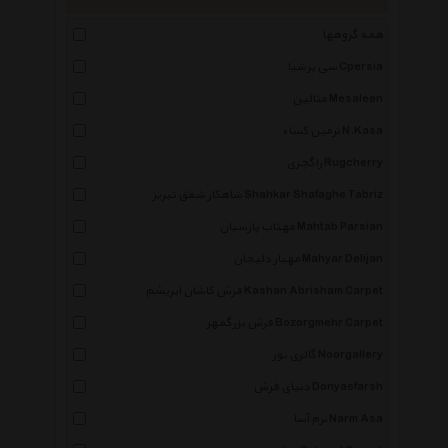
همه گروهها
سی پرشیا Cpersia
مثالین Mesaleen
نرمین کساء N.Kasa
راگچری Rugcherry
شاهکار شفق تبریز Shahkar Shafaghe Tabriz
مهتاب پارسیان Mahtab Parsian
مهیار دلیجان Mahyar Delijan
فرش کاشان ابریشم Kashan Abrisham Carpet
فرش بزرگمهر Bozorgmehr Carpet
گالری نور Noorgallery
دنیای فرش Donyaefarsh
نرم آسا Narm Asa