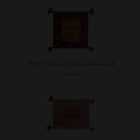
گبه دستباف سرزمین فرش کد GD9774
موجود نیست