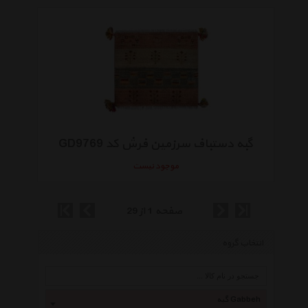
گبه دستباف سرزمین فرش کد GD9769
موجود نیست
صفحه 1 از 29
انتخاب گروه
گبه Gabbeh