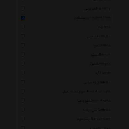
هارمونی Harmony
پرزنت تایم Present Time
ایکیا Ikea
فیلیپی Philippi
آمبرا Umbra
بنیکو Benico
لمونژ Limoges
گره Gereh
گروه سرانی Sarani
هوم اند استایل Home And Style
دکو وسنا Deco Vasna
سی پرشیا Cpersia
درسا هوم Dorsa Home
هونیا Hoonya