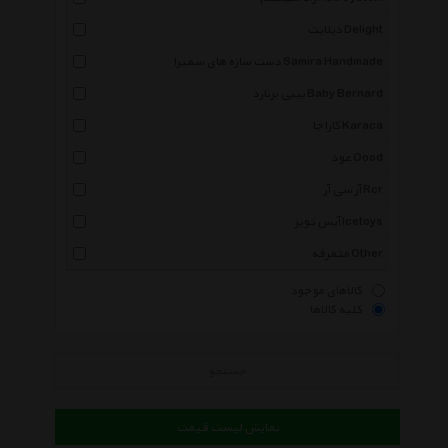
دیلایت Delight
دست سازه های سمیرا Samira Handmade
بیبی برنارد Baby Bernard
کاراجا Karaca
عود Oood
آر سی آر Rcr
آیس تویز Icetoys
متفرقه Other
کالاهای موجود
کلیه کالاها
جستجو
نمایش لیست قیمت