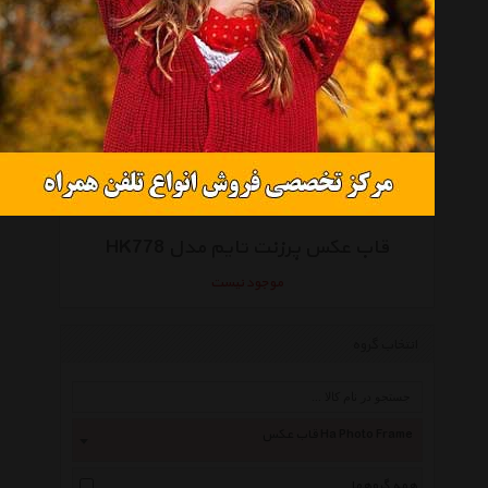
قاب عکس پرزنت تایم مدل HK778
موجود نیست
انتخاب گروه
قاب عکس Ha Photo Frame
همه گروهها