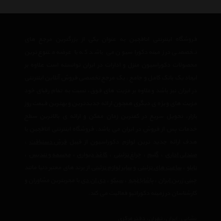
فروشگاه اینترنتی اتاقچین به عنوان یکی از بزرگترین مرجع های
تخصصی در زمینه دکوراسیون می باشد که با عرضه متنوع ترین
محصولات دکوراسیون منزل و ادارات در ایران توانسته است علاوه بر
ایجاد یک بانک کامل و جامع ، یک مرجع تخصصی فروش آنلاین اینترنتی
در ایران نیز باشد وعلاوه بر مزیت های فوق، نسبت به تمام رقبای خود
مزیت های ویژه ی دیگری همچون ارائه جدیدترین و بهترین قیمت روز
بازار، تحویل سریع در کمترین زمان ممکن و ارائه ی بالاترین سطح
خدمات پس از فروش در ایران می باشد. فروشگاه اینترنتی اتاقچین با
هدف ارائه جدید ترین لوازم دکوراسیون از قبیل
فرش دستبافت
،
صندلی اداری
،
گلیم
،
چراغ تزئینی
،
کاغذ دیواری
،
مجسمه و تندیس
،
تابلو
،
ساعت های تزئینی
و
سایر لوازم تزئینی
از برند های معتبر دنیا مانند
چینی زرین ایران
،
پاشاباغچه
،
سیکو
،
دی ان دی
با مجربترین مشاوران و
کارشناسان در زمینه دکوراتیو فعالیت می کند.
نشانی : ایران، تهران، دفتر مرکزی