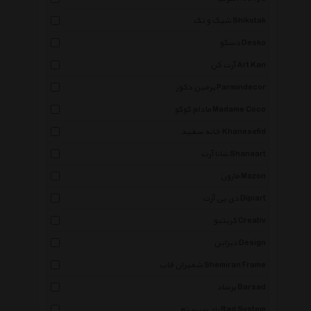
شیک و تک Shikotak
دسکو Desko
آرت کن Art Kan
پرمین دکور Parmindecor
مادام کوکو Madame Coco
خانه سفید Khanesefid
شانا آرت Shanaart
مازون Mazon
دی پی آرت Dipiart
کریتیو Creativ
دیزاین Design
شمیران قاب Shemiran Frame
برساد Barsad
راد سیستم Rad System