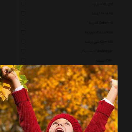
دیلایت Delight
آروشا Arosha
کاترینا Caterina
دکوریما Decorima
سی پرشیا Cpersia
دست نگار Dastnegar
سیلیو Cilio
درسا هوم Dorsa Home
کی جی پروداکت Kj Product
پاشاباغچه Pasabahce
شیک و تک Shikotak
پالیز Paliz
تهران جی اف ایکس Tehran Gfx
آنیلین Aniline