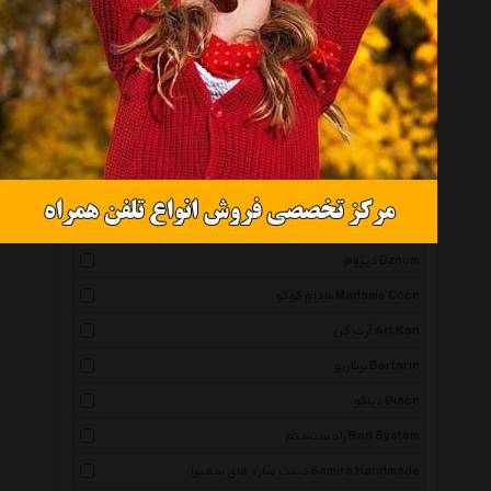
شانا آرت Shanaart
پاتریس کلاسیک Patriseclassic
صنعت چوب کیان
تندیس و پیکره شهریار Tandis Va Peykareh Shahriar
وودسنس Wood Sense
پرانی Perani
آرمان لند Arman Land
دیزوم Dzoom
مادام کوکو Madame Coco
آرت کن Art Kan
برتاریو Bertario
دیاکو Diaco
راد سیستم Rad System
دست سازه های سمیرا Samira Handmade