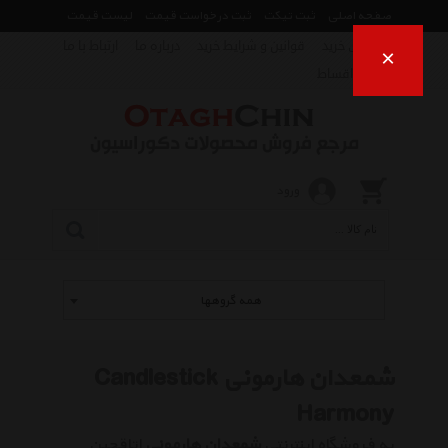
صفحه اصلی
ثبت تیکت
ثبت درخواست قیمت
لیست قیمت
راهنمای خرید
قوانین و شرایط خرید
درباره ما
ارتباط با ما
×
فروش اقساط
ورود
همه گروهها
شمعدان هارمونی Candlestick
Harmony
به فروشگاه اینترنتی
شمعدان هارمونی
اتاقچین