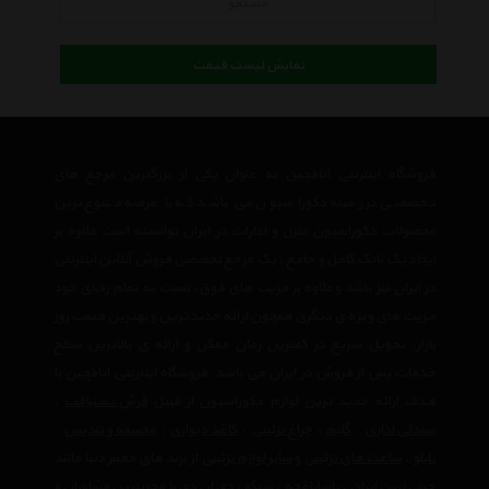
جستجو
نمایش لیست قیمت
فروشگاه اینترنتی اتاقچین به عنوان یکی از بزرگترین مرجع های
تخصصی در زمینه دکوراسیون می باشد که با عرضه متنوع ترین
محصولات دکوراسیون منزل و ادارات در ایران توانسته است علاوه بر
ایجاد یک بانک کامل و جامع ، یک مرجع تخصصی فروش آنلاین اینترنتی
در ایران نیز باشد وعلاوه بر مزیت های فوق، نسبت به تمام رقبای خود
مزیت های ویژه ی دیگری همچون ارائه جدیدترین و بهترین قیمت روز
بازار، تحویل سریع در کمترین زمان ممکن و ارائه ی بالاترین سطح
خدمات پس از فروش در ایران می باشد. فروشگاه اینترنتی اتاقچین با
هدف ارائه جدید ترین لوازم دکوراسیون از قبیل
فرش دستبافت
،
صندلی اداری
،
گلیم
،
چراغ تزئینی
،
کاغذ دیواری
،
مجسمه و تندیس
،
تابلو
،
ساعت های تزئینی
و
سایر لوازم تزئینی
از برند های معتبر دنیا مانند
چینی زرین ایران
،
پاشاباغچه
،
سیکو
،
دی ان دی
با مجربترین مشاوران و