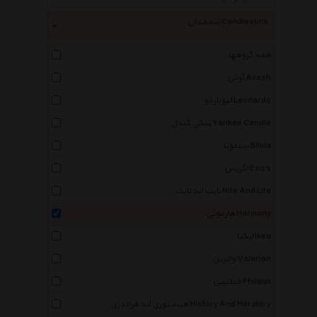
شمعدان Candlestick
همه گروهها
آوش Avash
لیوناردو Leonardo
ینکی کندل Yankee Candle
سیلویا Silvia
اگزیس Exiss
نایت اند لایت Nite And Lite
هارمونی Harmony
ایکیا Ikea
والرین Valerian
فیلیپی Philippi
هیستوری اند هرالدری History And Heraldry