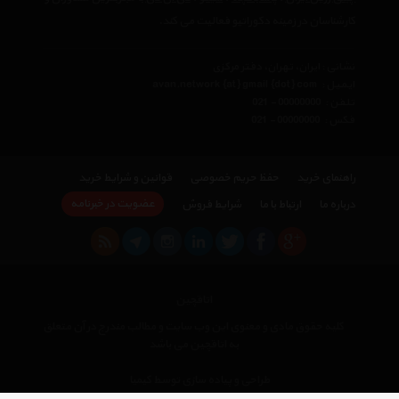
کارشناسان در زمینه دکوراتیو فعالیت می کند.
نشانی : ایران، تهران، دفتر مرکزی
ایمیل :
avan.network {at} gmail {dot} com
تلفن :
021 - 00000000
فکس :
021 - 00000000
راهنمای خرید
حفظ حریم خصوصی
قوانین و شرایط خرید
عضویت در خبرنامه
درباره ما
ارتباط با ما
شرایط فروش
اتاقچین
کلیه حقوق مادی و معنوی این وب سایت و مطالب مندرج در آن متعلق
به اتاقچین می باشد
×
طراحی و پیاده سازی توسط کیمیا