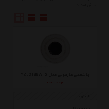
خوش آمدید
جاشمعی هارمونی مدل YZ02189W-2
موجود نیست
انتخاب گروه