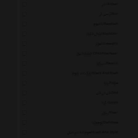
انار Anaar
آر سی آر Rcr
بامبوم Bambum
ایتال دکور Italdecor
لمونژ Limoges
چشمه نور Cheshme Noor
بنیکو Benico
بلک اند بلوم Black And Blum
پاپا Papa
دی ان دی Dnd
گره Gereh
ریور River
بوهمیا Bohemia
هوم اند استایل Home And Style