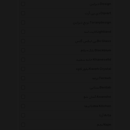
دیزاین Design
دی پی آرت Dipiart
ترنج دیزاین Toranjdesign
لایت لند Lightland
بی ایکس گلس Bx Glass
بلک+بلام Blackblum
خانه سفید Khanesefid
بلور کاوه Kaveh Crystal
ترمه Termeh
بنتاتی Bentati
آسان شو Asansho
لیما Lima Kitchen
آرتا Arta
نجم Najm