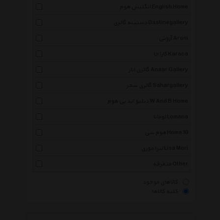
انگلیش هوم English Home
دستینه گالری Dastinegallery
آرونی Aroni
کاراجا Karaca
گالری انار Anaar Gallery
گالری سحر Sahargallery
دبلیو اند بی هوم W And B Home
لومانا Lomana
هوم سی Home30
لیزا موری Lisa Mori
متفرقه Other
کالاهای موجود
کلیه کالاها