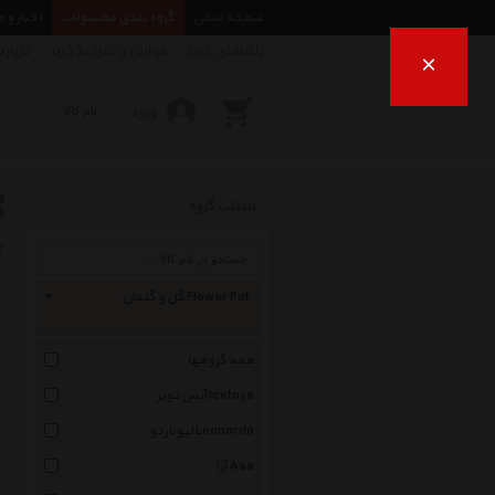
صفحه اصلی
گروه بندی محصولات
اخبار و 
راهنمای خرید
قوانین و شرایط خرید
درباره
×
ورود
گ
انتخاب گروه
ب
گل و گلدان Flower Pot
همه گروهها
آیس تویز Icetoys
لیوناردو Leonardo
آزا Asa