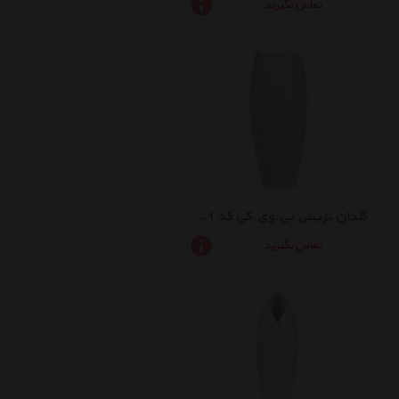
تماس بگیرید
گلدان تزیینی بی.وی.کی کد VK018231
تماس بگیرید