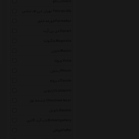
دیاکو Diaco
تهران جی اف ایکس Tehran Gfx
فورمه فلور Formeflor
دی پی آرت Dipiart
ماگنولیا Magnolia
مازون Mazon
ویولا Viola
ریتون Ritoon
دیزوم Dzoom
لازاپونی Lazaponi
چشمه نور Cheshme Noor
بائوبل Baobel
باب آرت گالری Bobartgallery
فوفل Fuffel