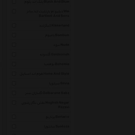
بلک اند بلوم Black And Blum
دبلیو ام بارتلیت اند سانز Wm
Bartleet And Sons
کیکرلند Kikkerland
بامبوم Bambum
نیود Nude
گلدونه Goldooneh
بوهمیا Bohemia
هوم اند استایل Home And Style
سیلویا Silvia
گلباران سبز Golbarane Sabz
نقش نگار رضوی Naghsh Negar
Razavi
برتاریو Bertario
سانتوزا Suntoza