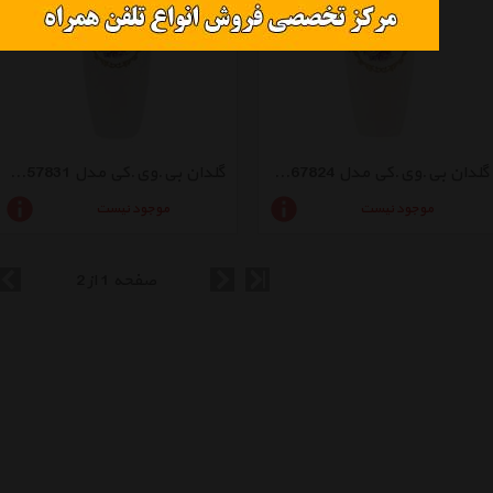
گلدان بی.وی.کی مدل VK167824
گلدان بی.وی.کی مدل VK157831
موجود نیست
موجود نیست
صفحه 1 از 2