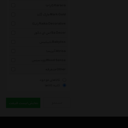
کاراجا Karaca
مارک گلد Mark Gold
رایکا Raika Decorative
اس ای دکور Sa Decor
بابیلیس Babyliss
آتریسا Atrisa
وودسنس Wood Sense
متفرقه Other
کالاهای موجود
کلیه کالاها
جستجو
نمایش لیست قیمت