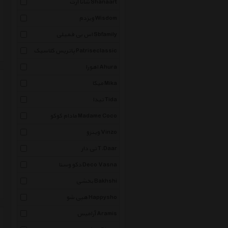
شانا آرت Shanaart
ویزدم Wisdom
اس بی فمیلی Sbfamily
پاتریس کلاسیک Patriseclassic
اهورا Ahura
میکا Mika
تیدا Tida
مادام کوکو Madame Coco
وینزو Vinzo
تی دار T.Daar
دکو وسنا Deco Vasna
بخشی Bakhshi
هپی شو Happysho
آرامیس Aramis