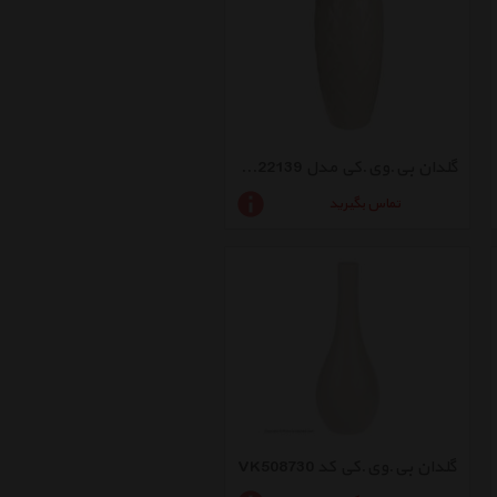
گلدان بی.وی.کی مدل VK022139
تماس بگیرید
گلدان بی.وی.کی کد VK508730