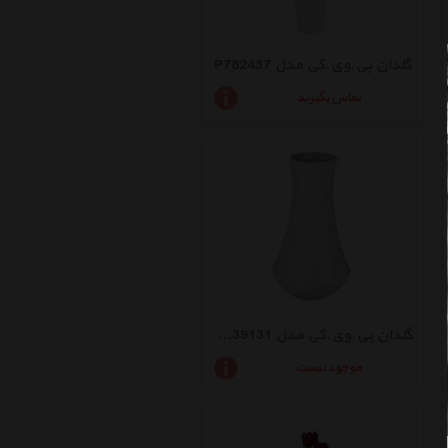
گلدان بی.وی.کی مدل P782437
تماس بگیرید
گلدان بی.وی.کی مدل VK039131
موجود نیست