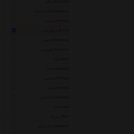
راز گل Raaz Gol
پاشاباغچه Pasabahce
اشتولتز Stolzle
بی.وی.کی B.V.K
هارمونی Harmony
دکورینی Decorini
ایکیا Ikea
لمونژ Limoges
فیلیپی Philippi
بنیکو Benico
گلد کیش Goldkish
انار Anaar
آر سی آر Rcr
ایتال دکور Italdecor