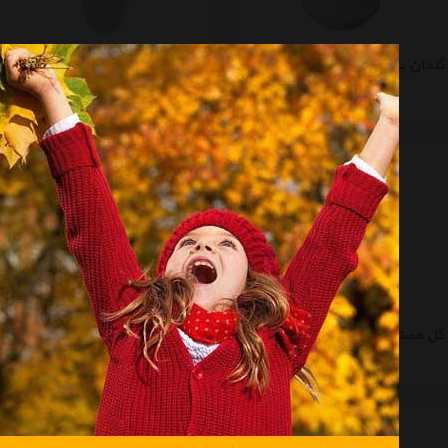
گلدان بی.وی.کی مدل VK039138
گلدان بی.وی.کی مدل VK018224
موجود نیست
موجود نیست
گل مصنوعی طرح گندم مدل 1901
گلدان بی.وی.کی مدل VK039124
موجود نیست
موجود نیست