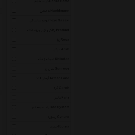
درسا هوم Dorsa Home
ناخمن Nachtmann
تویو ساساکی Toyo Sasaki
کی جی پروداکت Kj Product
رزا Rosa
عرش Arsh
شیک و تک Shikotak
سان رز Sunrose
آرمان لند Arman Land
گره Gereh
پالیز Paliz
راد سیستم Rad System
ژینورا Gynura
اجیزیا Egizia