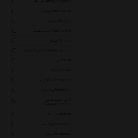
طراحان دیبا Diba Designers
بانومد Banoomod
دیلایت Delight
خانه سفید Khanesefid
چیکو Chicco
کمل گرافیکس Camel Graphics
پرانی Perani
چیکا Chicka
گلدن رز Goldenrose
به کشت Behkesht
کالای خواب متین
Kalaekhabmatin
چیستا Chistaa
هوم ست Home Set
مبتکر Mobtaker