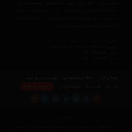
صندلی اداری
،
گلیم
،
چراغ تزئینی
،
کاغذ دیواری
،
مجسمه و تندیس
،
تابلو
،
ساعت های تزئینی
و
سایر لوازم تزئینی
از برند های معتبر دنیا مانند
چینی زرین ایران
،
پاشاباغچه
،
سیکو
،
دی ان دی
با مجربترین مشاوران و
کارشناسان در زمینه دکوراتیو فعالیت می کند.
نشانی : ایران، تهران، دفتر مرکزی
ایمیل :
avan.network {at} gmail {dot} com
تلفن :
021 - 00000000
فکس :
021 - 00000000
راهنمای خرید
حفظ حریم خصوصی
قوانین و شرایط خرید
عضویت در خبرنامه
درباره ما
ارتباط با ما
شرایط فروش
اتاقچین
کلیه حقوق مادی و معنوی این وب سایت و مطالب مندرج در آن متعلق