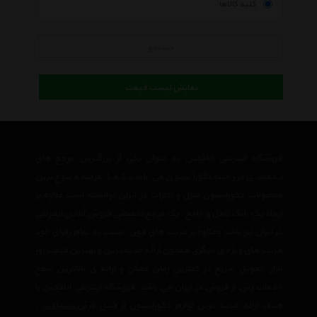
کلیه کالاها
جستجو
نمایش لیست قیمت
فروشگاه اینترنتی اتاقچین به عنوان یکی از بزرگترین مرجع های
تخصصی در زمینه دکوراسیون می باشد که با عرضه متنوع ترین
محصولات دکوراسیون منزل و ادارات در ایران توانسته است علاوه بر
ایجاد یک بانک کامل و جامع ، یک مرجع تخصصی فروش آنلاین اینترنتی
در ایران نیز باشد وعلاوه بر مزیت های فوق، نسبت به تمام رقبای خود
مزیت های ویژه ی دیگری همچون ارائه جدیدترین و بهترین قیمت روز
بازار، تحویل سریع در کمترین زمان ممکن و ارائه ی بالاترین سطح
خدمات پس از فروش در ایران می باشد. فروشگاه اینترنتی اتاقچین با
هدف ارائه جدید ترین لوازم دکوراسیون از قبیل
فرش دستبافت
،