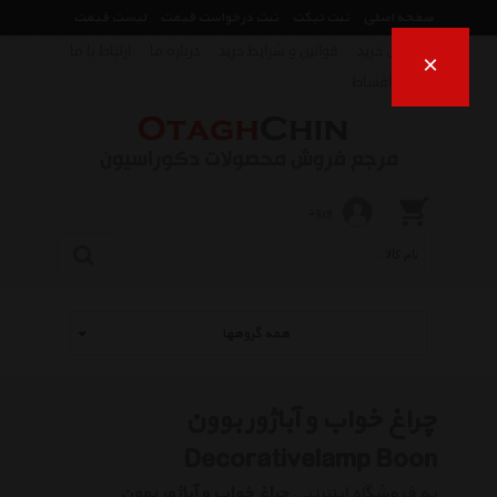
صفحه اصلی
ثبت تیکت
ثبت درخواست قیمت
لیست قیمت
راهنمای خرید
قوانین و شرایط خرید
درباره ما
ارتباط با ما
×
فروش اقساط
ورود
همه گروهها
چراغ خواب و آباژور بوون
Decorativelamp Boon
به فروشگاه اینترنتی
چراغ خواب و آباژور بوون