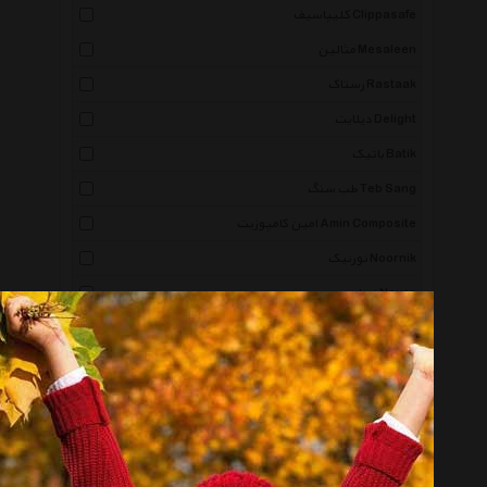
کلیپاسیف Clippasafe
مثالین Mesaleen
رستاک Rastaak
دیلایت Delight
باتیک Batik
طب سنگ Teb Sang
امین کامپوزیت Amin Composite
نورنیک Noornik
نورا Noura
همتاب Hamtab
آرتا Arta
پیرو Piro
ویداوین Vidavin
دستینه گالری Dastinegallery