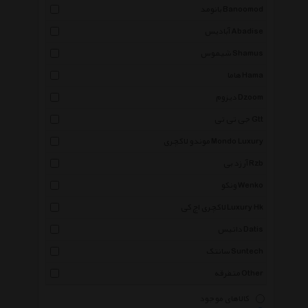
بانومد Banoomod
آبادیس Abadise
شیموس Shamus
هاما Hama
دیزوم Dzoom
جی تی تی Gtt
موندو لاکچری Mondo Luxury
آر زد بی Rzb
ونکو Wenko
لاکچری اچ کی Luxury Hk
داتیس Datis
سانتک Suntech
متفرقه Other
کالاهای موجود