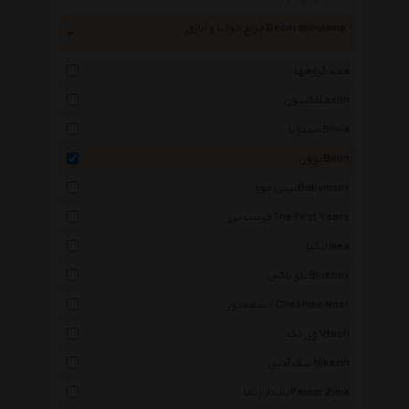
چراغ خواب و آباژور Decorativelamp
همه گروهها
لکسون Lexon
سیلویا Silvia
بوون Boon
بیبی موو Babymoov
فرست یرز The First Years
ایکیا Ikea
بلو باکس Bluebox
چشمه نور Cheshme Noor
وی تک Vtech
نیک آذین Nikazin
پایدار زیما Paidar Zima