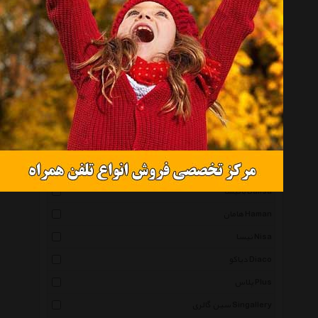
کارا دیزاین Karadesign
رایکا Raika Decorative
شیک و تک Shikotak
مجلل Mojalal
آرام Aram
دکوماس Decomas
برتاریو Bertario
دی پی آرت Dipiart
بالیسا Balisa
هامان Haman
نیسا Nisa
دیاکو Diaco
پلاس Plus
سین گالری Singallery