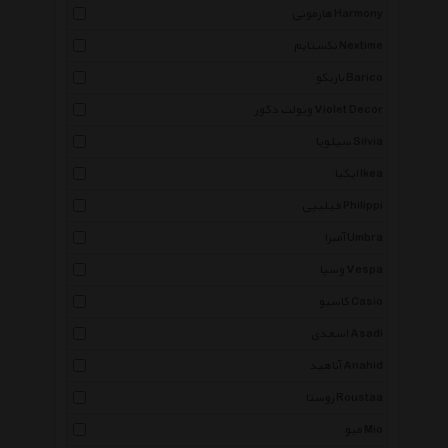
هارمونی Harmony
نکستایم Nextime
باریکو Barico
ویولت دکور Violet Decor
سیلویا Silvia
ایکیا Ikea
فیلیپی Philippi
آمبرا Umbra
وسپا Vespa
کاسیو Casio
اسعدی Asadi
آناهید Anahid
روستا Roustaa
میو Mio