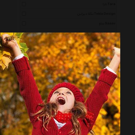
تارا Tara
تکلا دیزاین Tekla Design
ساو Saaav
موندو لاکچری Mondo Luxury
مک گواون رادرفورد Mcgowan Rutherford
لکورد Lecord
پدیده شاپ Padidehshop
پالیز Paliz
رین استار Rainstar
پرانی Perani
شیک و تک Shikotak
نگار ایرانی Negar Irani
ماه دخت Mah Dokht
تک و توک Takotook