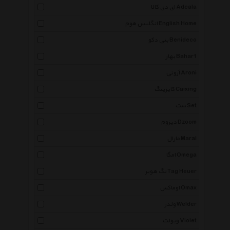
ای دی کالا Adcala
انگلیش هوم English Home
بنی دکو Benideco
بهار Bahar1
آرونی Aroni
کایزینگ Caixing
ست Set
دیزوم Dzoom
مارال Maral
امگا Omega
تگ هویر Tag Heuer
اوماکس Omax
ولدر Welder
ویولت Violet