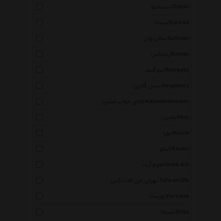
سیتابلو Ctablo
برساد Barsad
سالی وان Sullivan
ریمکس Remax
نیوگیت Newgate
سین گالری Singallery
کالای خواب متین Kalaekhabmatin
پلاس Plus
نورا Noura
کنکو Kenko
هوم آرت Home Art
تهران جی اف ایکس Tehran Gfx
ورسانا Versana
شیجا Shija