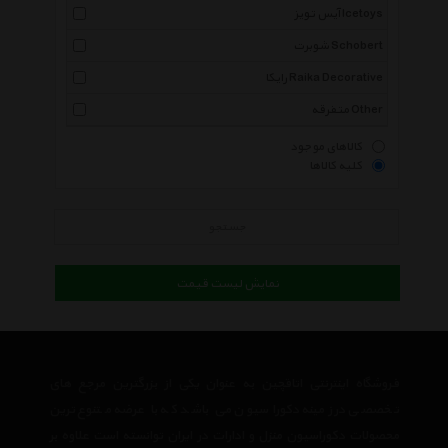
آیس تویز Icetoys
شوبرت Schobert
رایکا Raika Decorative
متفرقه Other
کالاهای موجود
کلیه کالاها
جستجو
نمایش لیست قیمت
فروشگاه اینترنتی اتاقچین به عنوان یکی از بزرگترین مرجع های
تخصصی در زمینه دکوراسیون می باشد که با عرضه متنوع ترین
محصولات دکوراسیون منزل و ادارات در ایران توانسته است علاوه بر