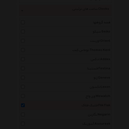
ساعت های تزئینی Clocks
همه گروهها
سیکو Seiko
اورینت Orient
توماس کنت Thomas Kent
ادکس Addex
فستینا Festina
ژنو Geneve
لکسون Lexon
وی واچ Wewatch
فلیک فلاک Flik Flak
نگارین Negarin
آسوریک Asoureek