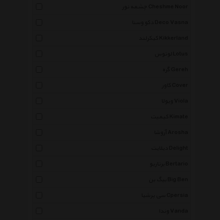
چشمه نور Cheshme Noor
دکو وسنا Deco Vasna
کیکرلند Kikkerland
لوتوس Lotus
گره Gereh
کاور Cover
ویولا Viola
کیمیت Kimate
آروشا Arosha
دیلایت Delight
برتاریو Bertario
بیگ بن Big Ben
سی پرشیا Cpersia
وندا Vanda