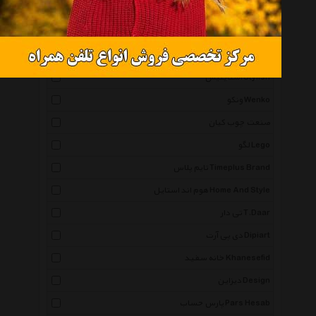
ویداوین Vidavin
شانا آرت Shanaart
راد سیستم Rad System
استایلیش Stylish
ونکو Wenko
صنعت چوب کیان
لگو Lego
تایم پلاس Timeplus Brand
هوم اند استایل Home And Style
تی دار T.Daar
دی پی آرت Dipiart
خانه سفید Khanesefid
دیزاین Design
پارس حساب Pars Hesab