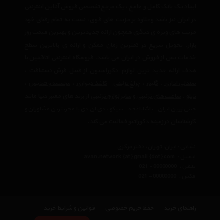
ایجاد یک بانک کامل و جامع ، یک مرجع تخصصی فروش آنلاین اینترنتی
در ایران نیز باشد وعلاوه بر مزیت های فوق، نسبت به تمام رقبای خود
مزیت های ویژه ی دیگری همچون ارائه جدیدترین و بهترین قیمت روز
بازار، تحویل سریع در کمترین زمان ممکن و ارائه ی بالاترین سطح
خدمات پس از فروش در ایران می باشد. فروشگاه اینترنتی اتاقچین با
هدف ارائه جدید ترین لوازم دکوراسیون از قبیل
فرش دستبافت
،
صندلی اداری
،
گلیم
،
چراغ تزئینی
،
کاغذ دیواری
،
مجسمه و تندیس
،
تابلو
،
ساعت های تزئینی
و
سایر لوازم تزئینی
از برند های معتبر دنیا مانند
چینی زرین ایران
،
پاشاباغچه
،
سیکو
،
دی ان دی
با مجربترین مشاوران و
کارشناسان در زمینه دکوراتیو فعالیت می کند.
نشانی : ایران، تهران، دفتر مرکزی
ایمیل :
avan.network {at} gmail {dot} com
تلفن :
021 - 00000000
فکس :
021 - 00000000
راهنمای خرید
حفظ حریم خصوصی
قوانین و شرایط خرید