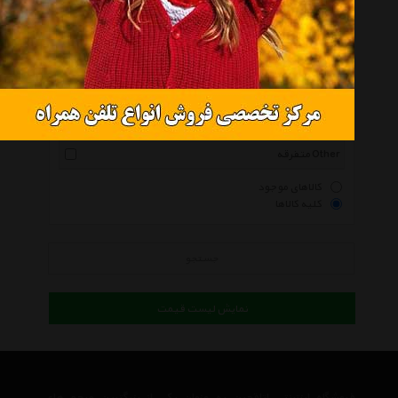
سیلا Silla
آرکانو Arkano
نوین آرا Novinara
آرتمن Artman
هلکو Helko
متفرقه Other
کالاهای موجود
کلیه کالاها
جستجو
نمایش لیست قیمت