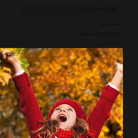
صندلی اداری Office Chair
همه گروهها
راد سیستم Rad System
نظری Nazari
ایتوک Ituk
ایستا Ista
نیلپر Nilper
فرامین Faramin
دی ایکس ریسر Dxracer
رایانه صنعت Rayanehsanat
پلی سیت Playseat
فوفل Fuffel
نوین سیستم Novinsystem