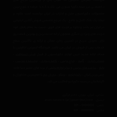
فروشگاه اینترنتی اتاقچین به عنوان یکی از بزرگترین مرجع های
تخصصی در زمینه دکوراسیون می باشد که با عرضه متنوع ترین
محصولات دکوراسیون منزل و ادارات در ایران توانسته است علاوه بر
ایجاد یک بانک کامل و جامع ، یک مرجع تخصصی فروش آنلاین اینترنتی
در ایران نیز باشد وعلاوه بر مزیت های فوق، نسبت به تمام رقبای خود
مزیت های ویژه ی دیگری همچون ارائه جدیدترین و بهترین قیمت روز
بازار، تحویل سریع در کمترین زمان ممکن و ارائه ی بالاترین سطح
خدمات پس از فروش در ایران می باشد. فروشگاه اینترنتی اتاقچین با
هدف ارائه جدید ترین لوازم دکوراسیون از قبیل
فرش دستبافت
،
صندلی اداری
،
گلیم
،
چراغ تزئینی
،
کاغذ دیواری
،
مجسمه و تندیس
،
تابلو
،
ساعت های تزئینی
و
سایر لوازم تزئینی
از برند های معتبر دنیا مانند
چینی زرین ایران
،
پاشاباغچه
،
سیکو
،
دی ان دی
با مجربترین مشاوران و
کارشناسان در زمینه دکوراتیو فعالیت می کند.
نشانی : ایران، تهران، دفتر مرکزی
ایمیل :
avan.network {at} gmail {dot} com
تلفن :
021 - 00000000
فکس :
021 - 00000000