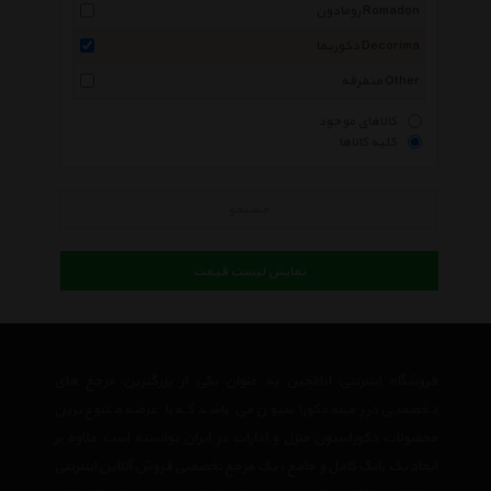
رومادون Romadon
دکوریما Decorima
متفرقه Other
کالاهای موجود
کلیه کالاها
جستجو
نمایش لیست قیمت
فروشگاه اینترنتی اتاقچین به عنوان یکی از بزرگترین مرجع های
تخصصی در زمینه دکوراسیون می باشد که با عرضه متنوع ترین
محصولات دکوراسیون منزل و ادارات در ایران توانسته است علاوه بر
ایجاد یک بانک کامل و جامع ، یک مرجع تخصصی فروش آنلاین اینترنتی