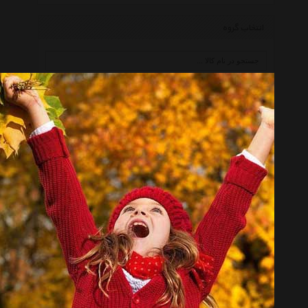
انتخاب گروه
آینه Decorative Mirror
همه گروهها
ایران گلسکو Iran Glass
آمبرا Umbra
پرووال Prowall
ایکیا Ikea
مدیسانا Medisana
گره Gereh
تهران آینه Tehran Ayene
پدیده شاپ Padidehshop