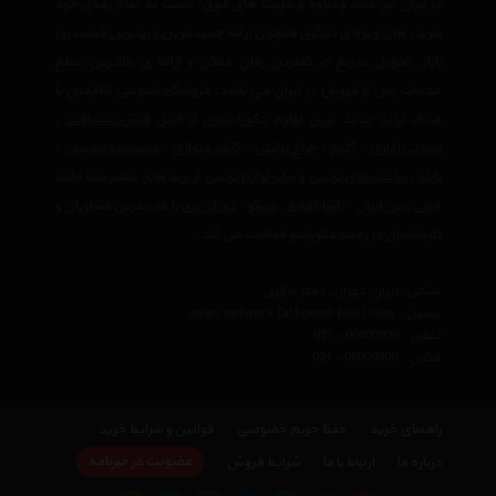
در ایران نیز باشد وعلاوه بر مزیت های فوق، نسبت به تمام رقبای خود
مزیت های ویژه ی دیگری همچون ارائه جدیدترین و بهترین قیمت روز
بازار، تحویل سریع در کمترین زمان ممکن و ارائه ی بالاترین سطح
خدمات پس از فروش در ایران می باشد. فروشگاه اینترنتی اتاقچین با
هدف ارائه جدید ترین لوازم دکوراسیون از قبیل
فرش دستبافت
،
صندلی اداری
،
گلیم
،
چراغ تزئینی
،
کاغذ دیواری
،
مجسمه و تندیس
،
تابلو
،
ساعت های تزئینی
و
سایر لوازم تزئینی
از برند های معتبر دنیا مانند
چینی زرین ایران
،
پاشاباغچه
،
سیکو
،
دی ان دی
با مجربترین مشاوران و
کارشناسان در زمینه دکوراتیو فعالیت می کند.
نشانی : ایران، تهران، دفتر مرکزی
ایمیل :
avan.network {at} gmail {dot} com
تلفن :
021 - 00000000
فکس :
021 - 00000000
راهنمای خرید
حفظ حریم خصوصی
قوانین و شرایط خرید
عضویت در خبرنامه
درباره ما
ارتباط با ما
شرایط فروش