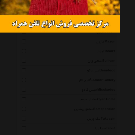
ونکو Wenko
کارا دیزاین Karadesign
دیزاین Design
دیزوم Dzoom
مازون Mazon
بهار Bahar1
سالی وان Sullivan
بنی دکو Benideco
گالری انار Anaar Gallery
میس کادو Misskadoo
سایان هوم Cyan Home
صامو پرشین Samopersian
تک وزین Takvazin
سیلویا Silvia