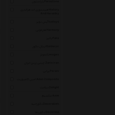
پاراستون Parastone
هیستوری اند هرالدری History
And Heraldry
آیس تویز Icetoys
هارمونی Harmony
پالیز Paliz
ایتال دکور Italdecor
لمونژ Limoges
چینی زرین ایران Zarin Iran
پرانی Perani
امین کامپوزیت Amin Composite
دیلایت Delight
عکسیم Axim
دکوراتیه Decoratieh
دکوریما Decorima