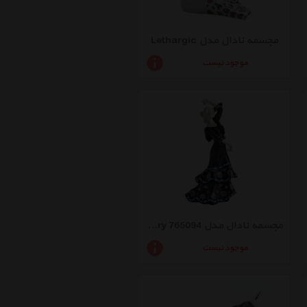
مجسمه نادال مدل Lethargic
موجود نیست
مجسمه نادال مدل Grace Black Large Memory 765094
موجود نیست