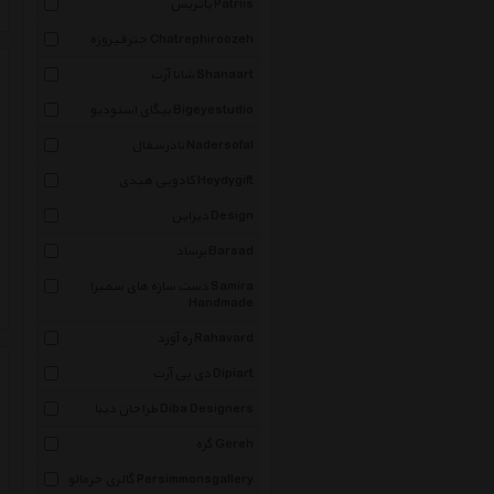
پاتریس Patriis
چترفیروزه Chatrephiroozeh
شانا آرت Shanaart
بیگای استودیو Bigeyestudio
نادرسفال Nadersofal
کادویی هیدی Heydygift
دیزاین Design
برساد Barsad
دست سازه های سمیرا Samira
Handmade
ره آورد Rahavard
دی پی آرت Dipiart
طراحان دیبا Diba Designers
گره Gereh
گالری خرمالو Persimmonsgallery