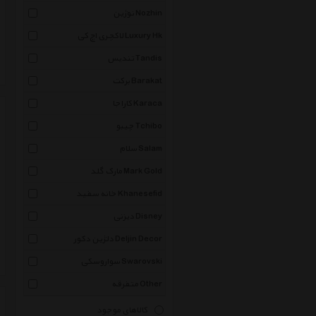
نوژین Nozhin
لاکچری اچ کی Luxury Hk
تندیس Tandis
برکت Barakat
کاراجا Karaca
چیبو Tchibo
سلام Salam
مارک گلد Mark Gold
خانه سفید Khanesefid
دیزنی Disney
دلژین دکور Deljin Decor
سواروسکی Swarovski
متفرقه Other
کالاهای موجود