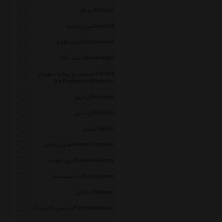
بنیکو Benico
سی پرشیا Cpersia
درسا هوم Dorsa Home
دست نگار Dastnegar
تندیس و پیکره شهریار Tandis
Va Peykareh Shahriar
برتاریو Bertario
آرت کن Art Kan
ثمین Samin
هنر ایرانیان Honar E Iranian
گالری جاوید Javid Gallery
راد سیستم Rad System
یادمان Yadman
پاتریس کلاسیک Patriseclassic