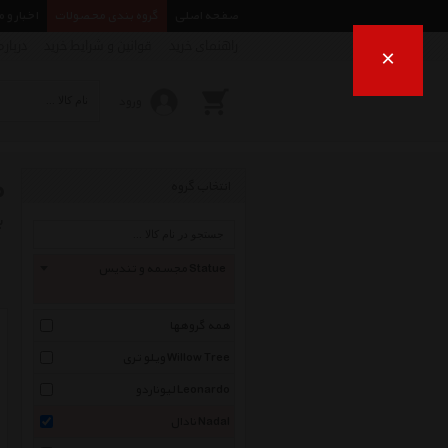
صفحه اصلی
گروه بندی محصولات
اخبار و 
راهنمای خرید
قوانین و شرایط خرید
درباره
×
ورود
م
انتخاب گروه
ب
مجسمه و تندیس Statue
همه گروهها
ویلو تری Willow Tree
لیوناردو Leonardo
نادال Nadal