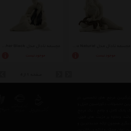
مجسمه نادال مدل I Will Always Love You Natural
مجسمه نادال مدل Always Together Black
موجود نیست
موجود نیست
صفحه 1 از 4
ز بزرگترین مرجع های تخصصی در
ترین محصولات دکوراسیون منزل و
 یک بانک کامل و جامع ، یک مرجع
 باشد وعلاوه بر مزیت های فوق،
دیگری همچون ارائه جدیدترین و
ن زمان ممکن و ارائه ی بالاترین