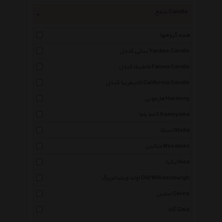
شمع Candle
همه گروهها
ینکی کندل Yankee Candle
فاطیما کندل Fatima Candle
کالیفرنیا کندل California Candle
هارمونی Harmony
کامه یاما Kameyama
استلا Stella
مثالین Mesaleen
ایکیا Ikea
اولد ویلیامزبرگ Old Williamsburgh
سلین Celine
گالا Gala