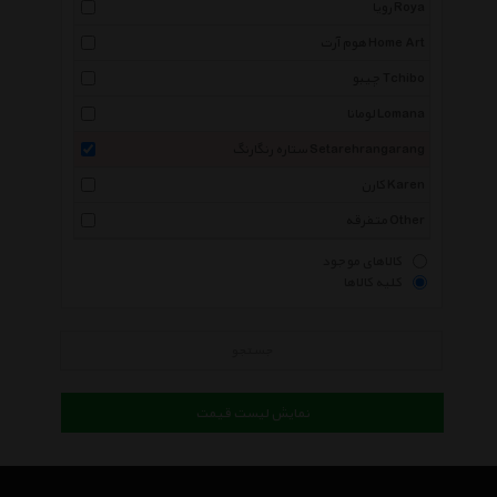
رویا Roya
هوم آرت Home Art
چیبو Tchibo
لومانا Lomana
ستاره رنگارنگ Setarehrangarang
کارن Karen
متفرقه Other
کالاهای موجود
کلیه کالاها
جستجو
نمایش لیست قیمت