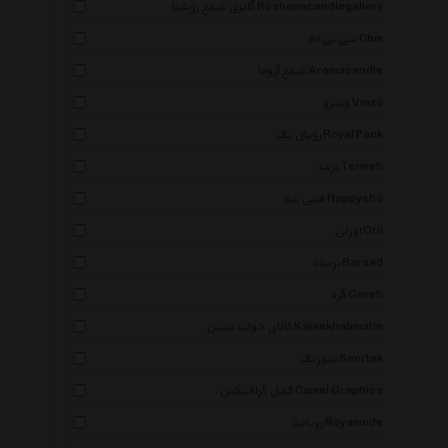
گالری شمع روشنا Roshanacandlegallery
سی بی ام Cbm
شمع آروما Aromacandle
وینزو Vinzo
رویال پک Royal Pack
ترمه Termeh
هپی شو Happysho
اورلی Orli
برساد Barsad
گره Gereh
کالای خواب متین Kalaekhabmatin
سورتک Soortak
کمل گرافیکس Camel Graphics
رویامد Royamode