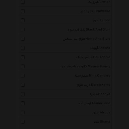
ایرویک Airwick
ایتال دکور Italdecor
لمون Lemon
بلک اند بلوم Black And Blum
هوم اند استایل Home And Style
آروشا Arosha
هاوس هولد Household
خانواده باهوش من Mysmartfamily
شمع مینا Mina Candles
درسا هوم Dorsa Home
هونیا Hoonya
آرمان لند Arman Land
افروز Afrouz
شانا Shana