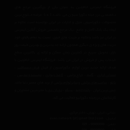
فروشگاه اینترنتی اتاقچین به عنوان یکی از بزرگترین مرجع های
تخصصی در زمینه دکوراسیون می باشد که با عرضه متنوع ترین
محصولات دکوراسیون منزل و ادارات در ایران توانسته است علاوه بر
ایجاد یک بانک کامل و جامع ، یک مرجع تخصصی فروش آنلاین اینترنتی
در ایران نیز باشد وعلاوه بر مزیت های فوق، نسبت به تمام رقبای خود
مزیت های ویژه ی دیگری همچون ارائه جدیدترین و بهترین قیمت روز
بازار، تحویل سریع در کمترین زمان ممکن و ارائه ی بالاترین سطح
خدمات پس از فروش در ایران می باشد. فروشگاه اینترنتی اتاقچین با
هدف ارائه جدید ترین لوازم دکوراسیون از قبیل
فرش دستبافت
،
صندلی اداری
،
گلیم
،
چراغ تزئینی
،
کاغذ دیواری
،
مجسمه و تندیس
،
تابلو
،
ساعت های تزئینی
و
سایر لوازم تزئینی
از برند های معتبر دنیا مانند
چینی زرین ایران
،
پاشاباغچه
،
سیکو
،
دی ان دی
با مجربترین مشاوران و
کارشناسان در زمینه دکوراتیو فعالیت می کند.
نشانی : ایران، تهران، دفتر مرکزی
ایمیل :
avan.network {at} gmail {dot} com
تلفن :
021 - 00000000