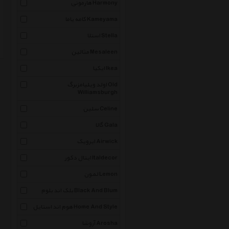
هارمونی Harmony
کامه یاما Kameyama
استلا Stella
مثالین Mesaleen
ایکیا Ikea
اولد ویلیامزبرگ Old
Williamsburgh
سلین Celine
گالا Gala
ایرویک Airwick
ایتال دکور Italdecor
لمون Lemon
بلک اند بلوم Black And Blum
هوم اند استایل Home And Style
آروشا Arosha