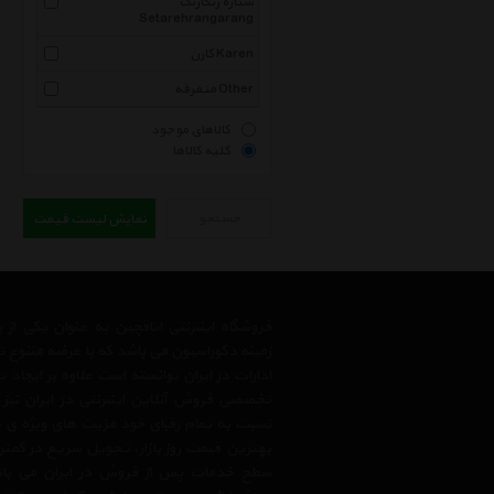
ستاره رنگارنگ
Setarehrangarang
کارن Karen
متفرقه Other
کالاهای موجود
کلیه کالاها
جستجو
نمایش لیست قیمت
فروشگاه اینترنتی اتاقچین به عنوان یکی ا
زمینه دکوراسیون می باشد که با عرضه متنوع 
ادارات در ایران توانسته است علاوه بر ایجاد
تخصصی فروش آنلاین اینترنتی در ایران نیز
نسبت به تمام رقبای خود مزیت های ویژه ی 
بهترین قیمت روز بازار، تحویل سریع در کمتری
سطح خدمات پس از فروش در ایران می باشد.