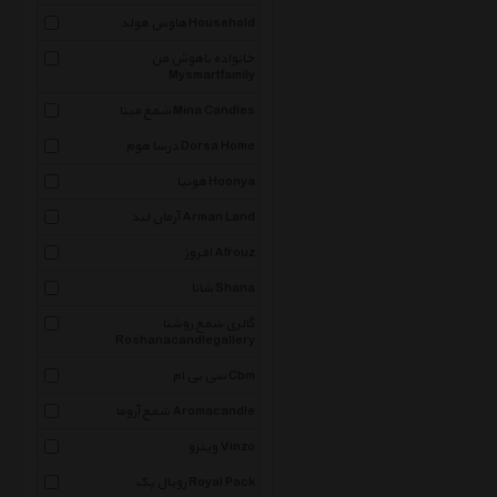
هاوس هولد Household
خانواده باهوش من
Mysmartfamily
شمع مینا Mina Candles
درسا هوم Dorsa Home
هونیا Hoonya
آرمان لند Arman Land
افروز Afrouz
شانا Shana
گالری شمع روشنا
Roshanacandlegallery
سی بی ام Cbm
شمع آروما Aromacandle
وینزو Vinzo
رویال پک Royal Pack