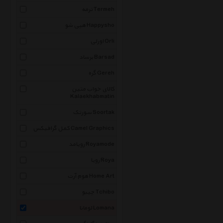
ترمه Termeh
هپی شو Happysho
اورلی Orli
برساد Barsad
گره Gereh
کالای خواب متین
Kalaekhabmatin
سورتک Soortak
کمل گرافیکس Camel Graphics
رویامد Royamode
رویا Roya
هوم آرت Home Art
چیبو Tchibo
لومانا Lomana