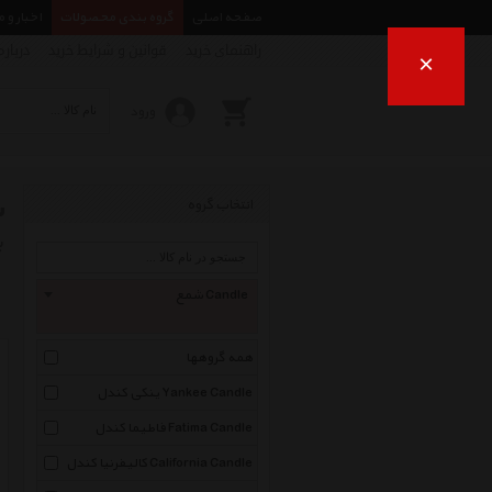
صفحه اصلی
گروه بندی محصولات
اخبار و 
راهنمای خرید
قوانین و شرایط خرید
درباره
×
ورود
ش
انتخاب گروه
ب
شمع Candle
همه گروهها
ینکی کندل Yankee Candle
فاطیما کندل Fatima Candle
کالیفرنیا کندل California Candle