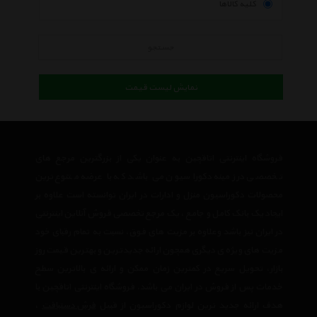
کلیه کالاها
جستجو
نمایش لیست قیمت
فروشگاه اینترنتی اتاقچین به عنوان یکی از بزرگترین مرجع های
تخصصی در زمینه دکوراسیون می باشد که با عرضه متنوع ترین
محصولات دکوراسیون منزل و ادارات در ایران توانسته است علاوه بر
ایجاد یک بانک کامل و جامع ، یک مرجع تخصصی فروش آنلاین اینترنتی
در ایران نیز باشد وعلاوه بر مزیت های فوق، نسبت به تمام رقبای خود
مزیت های ویژه ی دیگری همچون ارائه جدیدترین و بهترین قیمت روز
بازار، تحویل سریع در کمترین زمان ممکن و ارائه ی بالاترین سطح
خدمات پس از فروش در ایران می باشد. فروشگاه اینترنتی اتاقچین با
هدف ارائه جدید ترین لوازم دکوراسیون از قبیل
فرش دستبافت
،