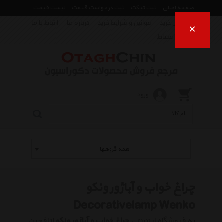
صفحه اصلی
ثبت تیکت
ثبت درخواست قیمت
لیست قیمت
راهنمای خرید
قوانین و شرایط خرید
درباره ما
ارتباط با ما
×
فروش اقساط
ورود
همه گروهها
چراغ خواب و آباژور ونکو
Decorativelamp Wenko
به فروشگاه اینترنتی
چراغ خواب و آباژور ونکو
اتاقچین