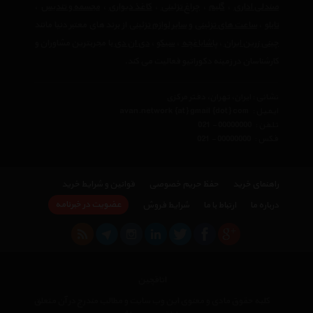
صندلی اداری
،
گلیم
،
چراغ تزئینی
،
کاغذ دیواری
،
مجسمه و تندیس
،
تابلو
،
ساعت های تزئینی
و
سایر لوازم تزئینی
از برند های معتبر دنیا مانند
چینی زرین ایران
،
پاشاباغچه
،
سیکو
،
دی ان دی
با مجربترین مشاوران و
کارشناسان در زمینه دکوراتیو فعالیت می کند.
نشانی : ایران، تهران، دفتر مرکزی
ایمیل :
avan.network {at} gmail {dot} com
تلفن :
021 - 00000000
فکس :
021 - 00000000
راهنمای خرید
حفظ حریم خصوصی
قوانین و شرایط خرید
عضویت در خبرنامه
درباره ما
ارتباط با ما
شرایط فروش
اتاقچین
کلیه حقوق مادی و معنوی این وب سایت و مطالب مندرج در آن متعلق