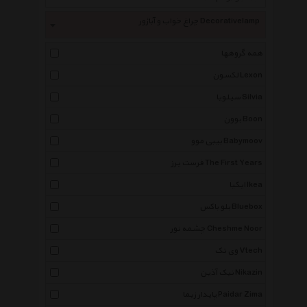
چراغ خواب و آباژور Decorativelamp
همه گروهها
لکسون Lexon
سیلویا Silvia
بوون Boon
بیبی موو Babymoov
فرست یرز The First Years
ایکیا Ikea
بلو باکس Bluebox
چشمه نور Cheshme Noor
وی تک Vtech
نیک آذین Nikazin
پایدار زیما Paidar Zima