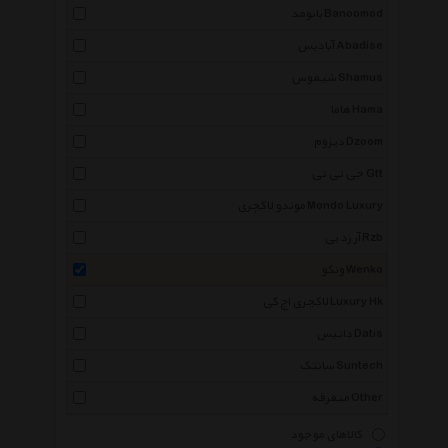
بانومد Banoomod
آبادیس Abadise
شیموس Shamus
هاما Hama
دیزوم Dzoom
جی تی تی Gtt
موندو لاکچری Mondo Luxury
آر زد بی Rzb
ونکو Wenko
لاکچری اچ کی Luxury Hk
داتیس Datis
سانتک Suntech
متفرقه Other
کالاهای موجود