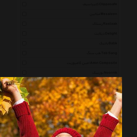
کلیپاسیف Clippasafe
مثالین Mesaleen
رستاک Rastaak
دیلایت Delight
باتیک Batik
طب سنگ Teb Sang
امین کامپوزیت Amin Composite
نورنیک Noornik
نورا Noura
همتاب Hamtab
آرتا Arta
پیرو Piro
ویداوین Vidavin
دستینه گالری Dastinegallery