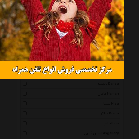
کارا دیزاین Karadesign
رایکا Raika Decorative
شیک و تک Shikotak
مجلل Mojalal
آرام Aram
دکوماس Decomas
برتاریو Bertario
دی پی آرت Dipiart
بالیسا Balisa
هامان Haman
نیسا Nisa
دیاکو Diaco
پلاس Plus
سین گالری Singallery