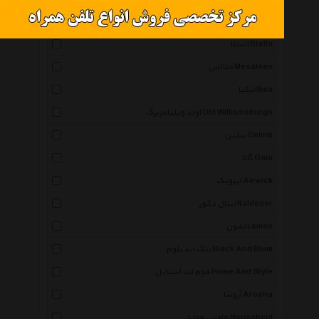
کامه یاما Kameyama
استلا Stella
مثالین Mesaleen
ایکیا Ikea
اولد ویلیامزبرگ Old Williamsburgh
سلین Celine
گالا Gala
ایرویک Airwick
ایتال دکور Italdecor
لمون Lemon
بلک اند بلوم Black And Blum
هوم اند استایل Home And Style
آروشا Arosha
هاوس هولد Household