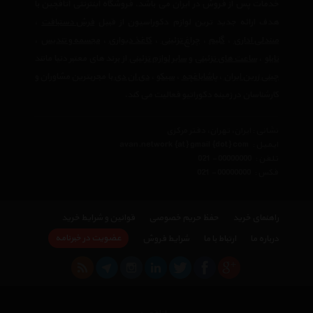
خدمات پس از فروش در ایران می باشد. فروشگاه اینترنتی اتاقچین با
هدف ارائه جدید ترین لوازم دکوراسیون از قبیل
فرش دستبافت
،
صندلی اداری
،
گلیم
،
چراغ تزئینی
،
کاغذ دیواری
،
مجسمه و تندیس
،
تابلو
،
ساعت های تزئینی
و
سایر لوازم تزئینی
از برند های معتبر دنیا مانند
چینی زرین ایران
،
پاشاباغچه
،
سیکو
،
دی ان دی
با مجربترین مشاوران و
کارشناسان در زمینه دکوراتیو فعالیت می کند.
نشانی : ایران، تهران، دفتر مرکزی
ایمیل :
avan.network {at} gmail {dot} com
تلفن :
021 - 00000000
فکس :
021 - 00000000
راهنمای خرید
حفظ حریم خصوصی
قوانین و شرایط خرید
عضویت در خبرنامه
درباره ما
ارتباط با ما
شرایط فروش