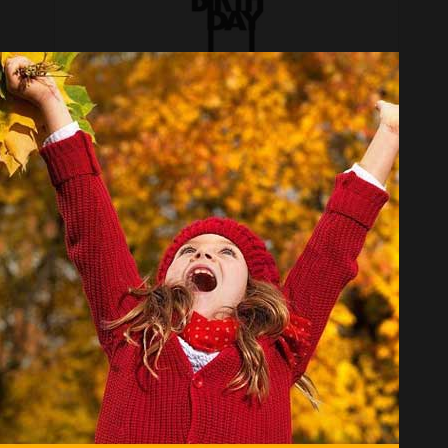
شمع تولد هوم آرت HACA001
تماس بگیرید
انتخاب گروه
شمع Candle
همه گروهها
ینکی کندل Yankee Candle
فاطیما کندل Fatima Candle
کالیفرنیا کندل California Candle
هارمونی Harmony