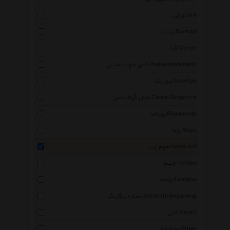
اورلی Orli
برساد Barsad
گره Gereh
کالای خواب متین Kalaekhabmatin
سورتک Soortak
کمل گرافیکس Camel Graphics
رویامد Royamode
رویا Roya
هوم آرت Home Art
چیبو Tchibo
لومانا Lomana
ستاره رنگارنگ Setarehrangarang
کارن Karen
متفرقه Other