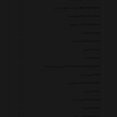
خانواده باهوش من Mysmartfamily
شمع مینا Mina Candles
درسا هوم Dorsa Home
هونیا Hoonya
آرمان لند Arman Land
افروز Afrouz
شانا Shana
گالری شمع روشنا Roshanacandlegallery
سی بی ام Cbm
شمع آروما Aromacandle
وینزو Vinzo
رویال پک Royal Pack
ترمه Termeh
هپی شو Happysho