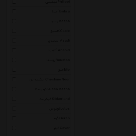
فیلیپی Philippi
آمبرا Umbra
وسپا Vespa
کاسیو Casio
اسعدی Asadi
آناهید Anahid
روستا Roustaa
میو Mio
چشمه نور Cheshme Noor
دکو وسنا Deco Vasna
کیکرلند Kikkerland
لوتوس Lotus
گره Gereh
کاور Cover