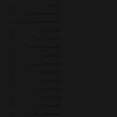
لگو Lego
تایم پلاس Timeplus Brand
هوم اند استایل Home And Style
تی دار T.Daar
دی پی آرت Dipiart
خانه سفید Khanesefid
دیزاین Design
پارس حساب Pars Hesab
سیتابلو Ctablo
برساد Barsad
سالی وان Sullivan
ریمکس Remax
نیوگیت Newgate
سین گالری Singallery