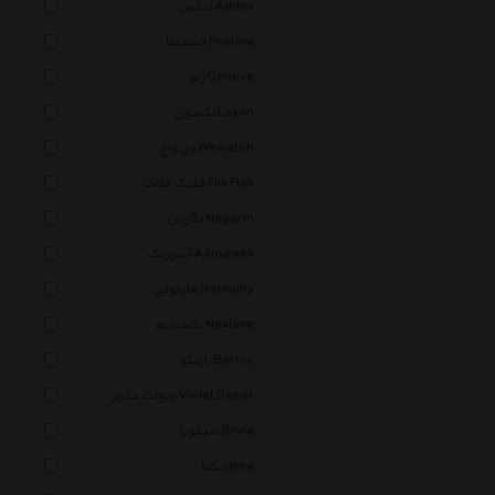
ادکس Addex
فستینا Festina
ژنو Geneve
لکسون Lexon
وی واچ Wewatch
فلیک فلاک Flik Flak
نگارین Negarin
آسوریک Asoureek
هارمونی Harmony
نکستایم Nextime
باریکو Barico
ویولت دکور Violet Decor
سیلویا Silvia
ایکیا Ikea