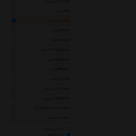
کایزینگ Caixing
ست Set
دیزوم Dzoom
مارال Maral
امگا Omega
تگ هویر Tag Heuer
اوماکس Omax
ولدر Welder
ویولت Violet
آیس تویز Icetoys
شوبرت Schobert
رایکا Raika Decorative
متفرقه Other
کالاهای موجود
کلیه کالاها