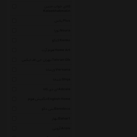
کالای خواب متین
Kalaekhabmatin
پلاس Plus
نورا Noura
کنکو Kenko
هوم آرت Home Art
تهران جی اف ایکس Tehran Gfx
ورسانا Versana
شیجا Shija
ای دی کالا Adcala
انگلیش هوم English Home
بنی دکو Benideco
بهار Bahar1
آرونی Aroni