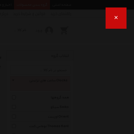
صفحه اصلی
گروه بندی محصولات
اخبار و 
راهنمای خرید
قوانین و شرایط خرید
درباره
×
ورود
س
انتخاب گروه
ب
ساعت های تزئینی Clocks
همه گروهها
سیکو Seiko
اورینت Orient
توماس کنت Thomas Kent