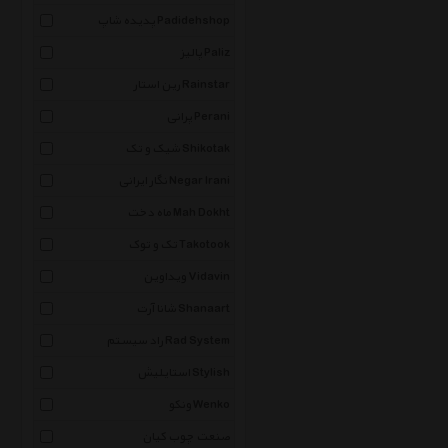
پدیده شاپ Padidehshop
پالیز Paliz
رین استار Rainstar
پرانی Perani
شیک و تک Shikotak
نگار ایرانی Negar Irani
ماه دخت Mah Dokht
تک و توک Takotook
ویداوین Vidavin
شانا آرت Shanaart
راد سیستم Rad System
استایلیش Stylish
ونکو Wenko
صنعت چوب کیان