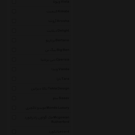
ویولا Viola
کیمیت Kimate
آروشا Arosha
دیلایت Delight
برتاریو Bertario
بیگ بن Big Ben
سی پرشیا Cpersia
وندا Vanda
تارا Tara
تکلا دیزاین Tekla Design
ساو Saaav
موندو لاکچری Mondo Luxury
مک گواون رادرفورد Mcgowan
Rutherford
لکورد Lecord