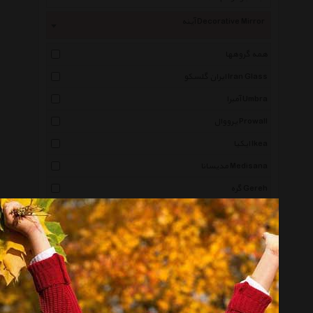
آینه Decorative Mirror
همه گروهها
ایران گلسکو Iran Glass
آمبرا Umbra
پرووال Prowall
ایکیا Ikea
مدیسانا Medisana
گره Gereh
تهران آینه Tehran Ayene
پدیده شاپ Padidehshop
ونکو Wenko
کارا دیزاین Karadesign
دیزاین Design