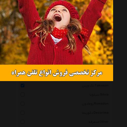
دیزوم Dzoom
مازون Mazon
بهار Bahar1
سالی وان Sullivan
بنی دکو Benideco
گالری انار Anaar Gallery
میس کادو Misskadoo
سایان هوم Cyan Home
صامو پرشین Samopersian
تک وزین Takvazin
سیلویا Silvia
رومادون Romadon
دکوریما Decorima
متفرقه Other