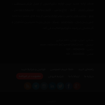
هدف ارائه جدید ترین لوازم دکوراسیون از قبیل
فرش دستبافت
،
صندلی اداری
،
گلیم
،
چراغ تزئینی
،
کاغذ دیواری
،
مجسمه و تندیس
،
تابلو
،
ساعت های تزئینی
و
سایر لوازم تزئینی
از برند های معتبر دنیا مانند
چینی زرین ایران
،
پاشاباغچه
،
سیکو
،
دی ان دی
با مجربترین مشاوران و
کارشناسان در زمینه دکوراتیو فعالیت می کند.
نشانی : ایران، تهران، دفتر مرکزی
ایمیل :
avan.network {at} gmail {dot} com
تلفن :
021 - 00000000
فکس :
021 - 00000000
راهنمای خرید
حفظ حریم خصوصی
قوانین و شرایط خرید
عضویت در خبرنامه
درباره ما
ارتباط با ما
شرایط فروش
اتاقچین