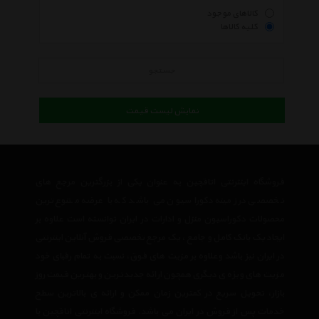
کالاهای موجود
کلیه کالاها
جستجو
نمایش لیست قیمت
فروشگاه اینترنتی اتاقچین به عنوان یکی از بزرگترین مرجع های
تخصصی در زمینه دکوراسیون می باشد که با عرضه متنوع ترین
محصولات دکوراسیون منزل و ادارات در ایران توانسته است علاوه بر
ایجاد یک بانک کامل و جامع ، یک مرجع تخصصی فروش آنلاین اینترنتی
در ایران نیز باشد وعلاوه بر مزیت های فوق، نسبت به تمام رقبای خود
مزیت های ویژه ی دیگری همچون ارائه جدیدترین و بهترین قیمت روز
بازار، تحویل سریع در کمترین زمان ممکن و ارائه ی بالاترین سطح
خدمات پس از فروش در ایران می باشد. فروشگاه اینترنتی اتاقچین با