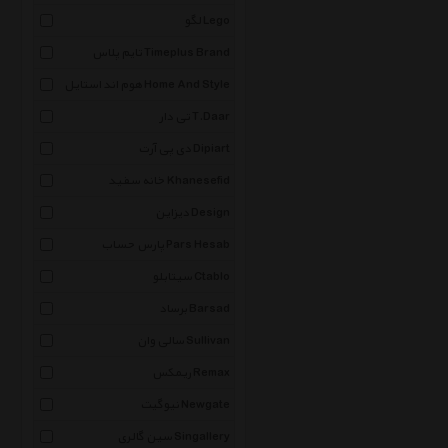
لگو Lego
تایم پلاس Timeplus Brand
هوم اند استایل Home And Style
تی دار T.Daar
دی پی آرت Dipiart
خانه سفید Khanesefid
دیزاین Design
پارس حساب Pars Hesab
سیتابلو Ctablo
برساد Barsad
سالی وان Sullivan
ریمکس Remax
نیوگیت Newgate
سین گالری Singallery