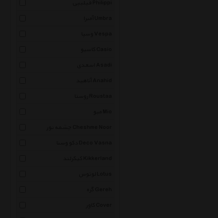
فیلیپی Philippi
آمبرا Umbra
وسپا Vespa
کاسیو Casio
اسعدی Asadi
آناهید Anahid
روستا Roustaa
میو Mio
چشمه نور Cheshme Noor
دکو وسنا Deco Vasna
کیکرلند Kikkerland
لوتوس Lotus
گره Gereh
کاور Cover