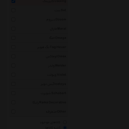
کایزینگ Caixing
ست Set
دیزوم Dzoom
مارال Maral
امگا Omega
تگ هویر Tag Heuer
اوماکس Omax
ولدر Welder
ویولت Violet
آیس تویز Icetoys
شوبرت Schobert
رایکا Raika Decorative
متفرقه Other
کالاهای موجود
کلیه کالاها