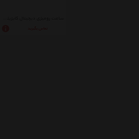
ساعت رومیزی دیجیتال کایزینگ مدل 818
تماس بگیرید