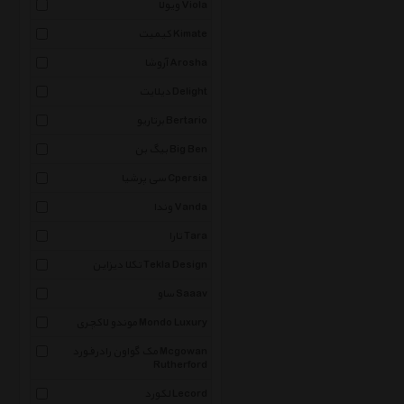
ویولا Viola
کیمیت Kimate
آروشا Arosha
دیلایت Delight
برتاریو Bertario
بیگ بن Big Ben
سی پرشیا Cpersia
وندا Vanda
تارا Tara
تکلا دیزاین Tekla Design
ساو Saaav
موندو لاکچری Mondo Luxury
مک گواون رادرفورد Mcgowan
Rutherford
لکورد Lecord