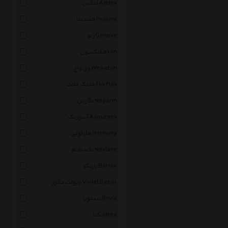
ادکس Addex
فستینا Festina
ژنو Geneve
لکسون Lexon
وی واچ Wewatch
فلیک فلاک Flik Flak
نگارین Negarin
آسوریک Asoureek
هارمونی Harmony
نکستایم Nextime
باریکو Barico
ویولت دکور Violet Decor
سیلویا Silvia
ایکیا Ikea