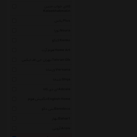
کالای خواب متین
Kalaekhabmatin
پلاس Plus
نورا Noura
کنکو Kenko
هوم آرت Home Art
تهران جی اف ایکس Tehran Gfx
ورسانا Versana
شیجا Shija
ای دی کالا Adcala
انگلیش هوم English Home
بنی دکو Benideco
بهار Bahar1
آرونی Aroni