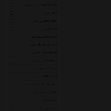
پدیده شاپ Padidehshop
پالیز Paliz
رین استار Rainstar
پرانی Perani
شیک و تک Shikotak
نگار ایرانی Negar Irani
ماه دخت Mah Dokht
تک و توک Takotook
ویداوین Vidavin
شانا آرت Shanaart
راد سیستم Rad System
استایلیش Stylish
ونکو Wenko
صنعت چوب کیان