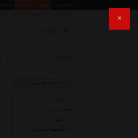
صفحه اصلی
گروه بندی محصولات
اخبار و 
راهنمای خرید
قوانین و شرایط خرید
درباره
×
ورود
س
انتخاب گروه
ب
ساعت های تزئینی Clocks
همه گروهها
سیکو Seiko
اورینت Orient
توماس کنت Thomas Kent