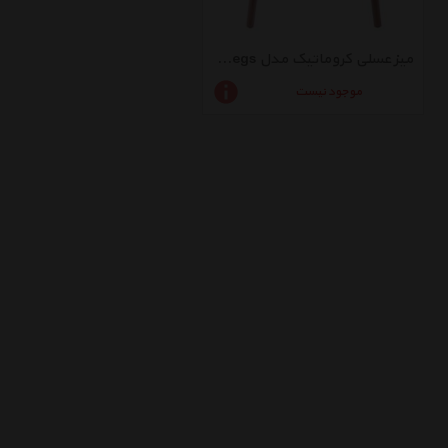
میز عسلی کروماتیک مدل Wood Legs
موجود نیست