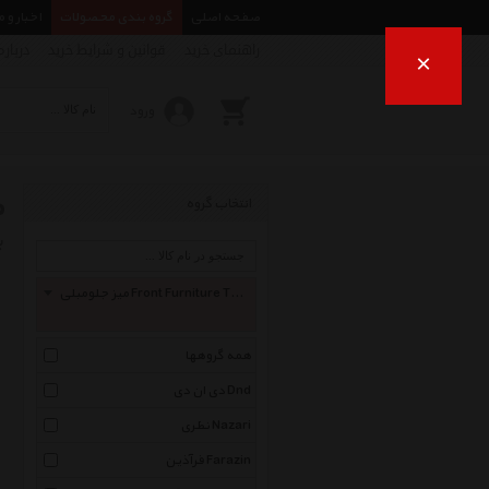
صفحه اصلی
گروه بندی محصولات
اخبار و 
راهنمای خرید
قوانین و شرایط خرید
درباره
×
ورود
م
انتخاب گروه
ب
میز جلومبلی Front Furniture Table
همه گروهها
دی ان دی Dnd
نظری Nazari
فرآذین Farazin