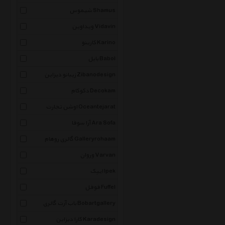
شیموس Shamus
ویداوین Vidavin
کارینو Karino
بابل Babol
زیبانو دیزاین Zibanodesign
دکوکام Decokam
اوشن تجارت Oceantejarat
آرا سوفا Ara Sofa
گالری روهام Galleryrohaam
وروان Varvan
ایپک Ipek
فوفل Fuffel
باب آرت گالری Bobartgallery
کارا دیزاین Karadesign