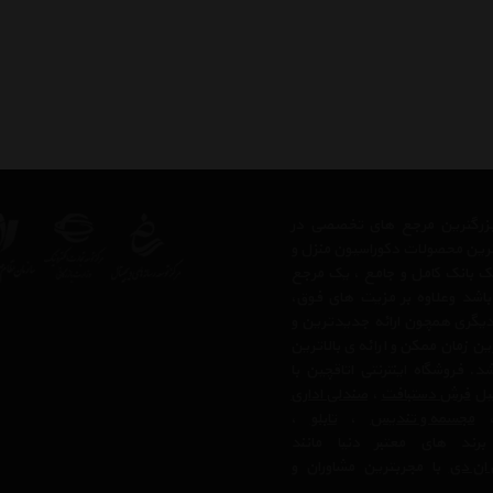
ز بزرگترین مرجع های تخصصی در
ترین محصولات دکوراسیون منزل و
 یک بانک کامل و جامع ، یک مرجع
 باشد وعلاوه بر مزیت های فوق،
دیگری همچون ارائه جدیدترین و
ن زمان ممکن و ارائه ی بالاترین
 فروشگاه اینترنتی اتاقچین با
بیل
فرش دستبافت
،
صندلی اداری
مجسمه و تندیس
،
تابلو
،
رند های معتبر دنیا مانند
ان دی
با مجربترین مشاوران و