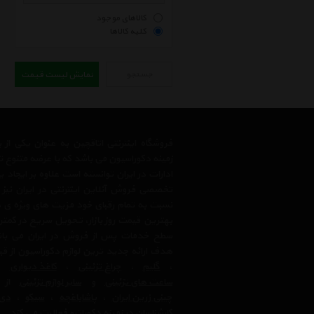
کالاهای موجود
کلیه کالاها
جستجو
نمایش لیست قیمت
فروشگاه اینترنتی اتاقچین به عنوان یکی ا
زمینه دکوراسیون می باشد که با عرضه متنوع 
ادارات در ایران توانسته است علاوه بر ایجاد
تخصصی فروش آنلاین اینترنتی در ایران نیز
نسبت به تمام رقبای خود مزیت های ویژه ی 
بهترین قیمت روز بازار، تحویل سریع در کمتری
سطح خدمات پس از فروش در ایران می باشد.
هدف ارائه جدید ترین لوازم دکوراسیون از ق
،
گلیم
،
چراغ تزئینی
،
کاغذ دیواری
،
ساعت های تزئینی
و
سایر لوازم تزئینی
از ب
چینی زرین ایران
،
پاشاباغچه
،
سیکو
،
دی 
کارشناسان در زمینه دکوراتیو فعالیت می کند.