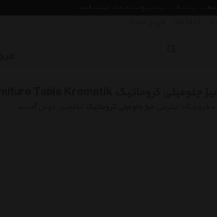
مقالات
ثبت تیکت
ثبت درخواست قیمت
لیست قیمت
 ما
ارتباط با ما
فروش اقساط
یز جلومبلی کروماتیک Front Furniture Table Kromatik
ه فروشگاه اینترنتی
میز جلومبلی کروماتیک
اتاقچین خوش آمدید