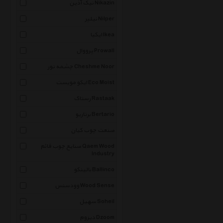
نیک آذین Nikazin
نیلپر Nilper
ایکیا Ikea
پرووال Prowall
چشمه نور Cheshme Noor
ایکو مویست Eco Moist
رستاک Rastaak
برتاریو Bertario
صنعت چوب کیان
صنایع چوب قائم Qaem Wood
Industry
بالینکو Ballinco
وودسنس Wood Sense
سهیل Soheil
دیزوم Dzoom