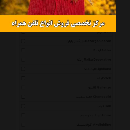
راد سیستم Rad System
اطلس Atlas
مجلل Mojalal
آرام Aram
بازرگانی باران Bazarganibaran
آرتیکا Artika
رایکا Raika Decorative
لایت لند Lightland
پله Peleh
گالنزو Gallenzo
خانه سفید Khanesefid
تیاب Tiab
لوخو هوم Lujo Home
آکولایتینگ Akolighting