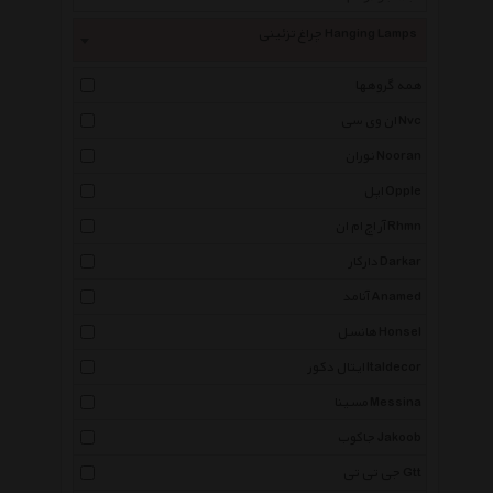
چراغ تزئینی Hanging Lamps
همه گروهها
ان وی سی Nvc
نوران Nooran
اپل Opple
آر اچ ام ان Rhmn
دارکار Darkar
آنامد Anamed
هانسل Honsel
ایتال دکور Italdecor
مسینا Messina
جاکوب Jakoob
جی تی تی Gtt