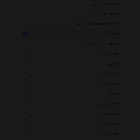
آبادیس Abadise
نور ارا Nour Ara
گالری روهام Galleryrohaam
عود Oood
بالب لندن Bulb.London
نورا Noura
آر زد بی Rzb
دیزوم Dzoom
اسکای Sky
لونا Luna
وینتج Vintage
لد استار Ledstar
ونسو Venso
هاتو Hatto