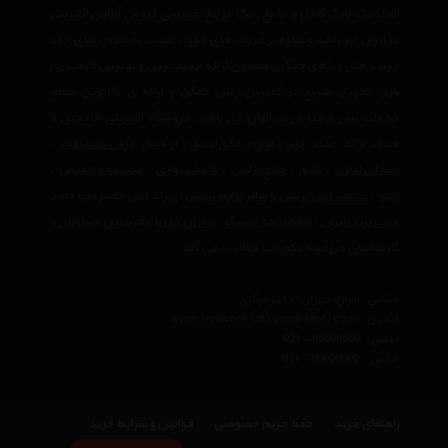
ایجاد یک بانک کامل و جامع ، یک مرجع تخصصی فروش آنلاین اینترنتی
در ایران نیز باشد وعلاوه بر مزیت های فوق، نسبت به تمام رقبای خود
مزیت های ویژه ی دیگری همچون ارائه جدیدترین و بهترین قیمت روز
بازار، تحویل سریع در کمترین زمان ممکن و ارائه ی بالاترین سطح
خدمات پس از فروش در ایران می باشد. فروشگاه اینترنتی اتاقچین با
هدف ارائه جدید ترین لوازم دکوراسیون از قبیل
فرش دستبافت
،
صندلی اداری
،
گلیم
،
چراغ تزئینی
،
کاغذ دیواری
،
مجسمه و تندیس
،
تابلو
،
ساعت های تزئینی
و
سایر لوازم تزئینی
از برند های معتبر دنیا مانند
چینی زرین ایران
،
پاشاباغچه
،
سیکو
،
دی ان دی
با مجربترین مشاوران و
کارشناسان در زمینه دکوراتیو فعالیت می کند.
نشانی : ایران، تهران، دفتر مرکزی
ایمیل :
avan.network {at} gmail {dot} com
تلفن :
021 - 00000000
فکس :
021 - 00000000
راهنمای خرید
حفظ حریم خصوصی
قوانین و شرایط خرید