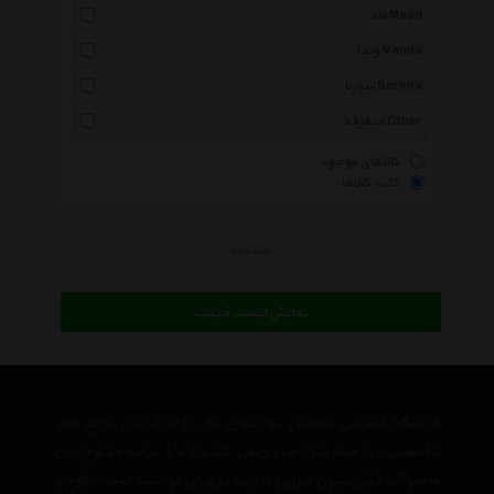
ماد Maad
وندا Vanda
سورنا Sorena
متفرقه Other
کالاهای موجود
کلیه کالاها
جستجو
نمایش لیست قیمت
فروشگاه اینترنتی اتاقچین به عنوان یکی از بزرگترین مرجع های
تخصصی در زمینه دکوراسیون می باشد که با عرضه متنوع ترین
محصولات دکوراسیون منزل و ادارات در ایران توانسته است علاوه بر