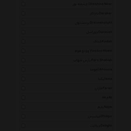
چشمه نور Cheshme Noor
داراکار Darakar
برننشتول Brennenstuhl
دوراسل Duracell
کداک Kodak
وودو هوم Voodoo Home
پارس شهاب Pars Shahab
آهوصا Ahousa
ایکیا Ikea
فاران Faran
4ام 4M
نجم Najm
فیلیپس Philips
دیلایت Delight