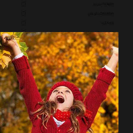
تیراژه Tirajeh
دکو فان Decofun
آرتا Arta
پارس لایت Pars Light
شیله Schiele
اوا سولو Eva Solo
انگاره Engareh
روشنایی فدک Roshanaei Fadak
دی دو Dido
آرت فن Art Fan
سنگلد Sengled
کی ام سی Kmc
هامان Haman
آلبا Alba