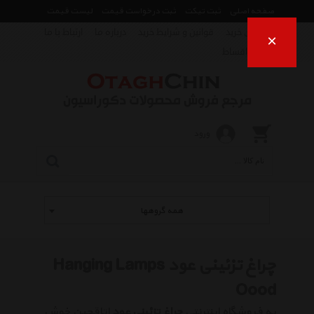
صفحه اصلی
ثبت تیکت
ثبت درخواست قیمت
لیست قیمت
راهنمای خرید
قوانین و شرایط خرید
درباره ما
ارتباط با ما
×
فروش اقساط
ورود
همه گروهها
چراغ تزئینی عود Hanging Lamps
Oood
به فروشگاه اینترنتی
چراغ تزئینی عود
اتاقچین خوش