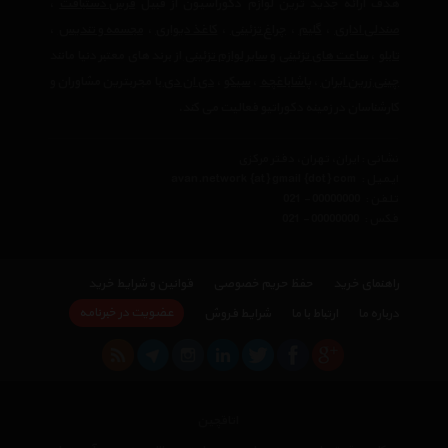
هدف ارائه جدید ترین لوازم دکوراسیون از قبیل
فرش دستبافت
،
صندلی اداری
،
گلیم
،
چراغ تزئینی
،
کاغذ دیواری
،
مجسمه و تندیس
،
تابلو
،
ساعت های تزئینی
و
سایر لوازم تزئینی
از برند های معتبر دنیا مانند
چینی زرین ایران
،
پاشاباغچه
،
سیکو
،
دی ان دی
با مجربترین مشاوران و
کارشناسان در زمینه دکوراتیو فعالیت می کند.
نشانی : ایران، تهران، دفتر مرکزی
ایمیل :
avan.network {at} gmail {dot} com
تلفن :
021 - 00000000
فکس :
021 - 00000000
راهنمای خرید
حفظ حریم خصوصی
قوانین و شرایط خرید
عضویت در خبرنامه
درباره ما
ارتباط با ما
شرایط فروش
اتاقچین