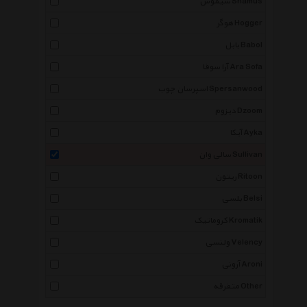
شیموس Shamus
هوگر Hogger
بابل Babol
آرا سوفا Ara Sofa
اسپرسان چوب Spersanwood
دیزوم Dzoom
آیکا Ayka
سالی وان Sullivan
ریتون Ritoon
بلسی Belsi
کروماتیک Kromatik
ولنسی Velency
آرونی Aroni
متفرقه Other