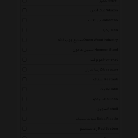
نیلپر Nilper
نیک آذین Nikazin
جهانتاب Jahantab
ایکیا Ikea
صنایع چوب قائم Qaem Wood Industry
استیل هامون Hamoon Steel
هوم کت Homeket
زیبا سازان Zibasazan
رستاک Rastaak
باتیک Batik
بالینکو Ballinco
سهیل Soheil
صبا پلاستیک Saba Plastic
راد سیستم Rad System