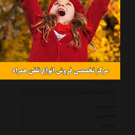
صندلی چندمنظوره سالی وان مدل کاشی
تماس بگیرید
انتخاب گروه
صندلی Counter Chair
همه گروهها
نظری Nazari
ایتوک Ituk