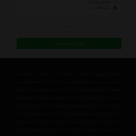
کالاهای موجود
کلیه کالاها
جستجو
نمایش لیست قیمت
فروشگاه اینترنتی اتاقچین به عنوان یکی از بزرگترین مرجع های
تخصصی در زمینه دکوراسیون می باشد که با عرضه متنوع ترین
محصولات دکوراسیون منزل و ادارات در ایران توانسته است علاوه بر
ایجاد یک بانک کامل و جامع ، یک مرجع تخصصی فروش آنلاین اینترنتی
در ایران نیز باشد وعلاوه بر مزیت های فوق، نسبت به تمام رقبای خود
مزیت های ویژه ی دیگری همچون ارائه جدیدترین و بهترین قیمت روز
بازار، تحویل سریع در کمترین زمان ممکن و ارائه ی بالاترین سطح
خدمات پس از فروش در ایران می باشد. فروشگاه اینترنتی اتاقچین با